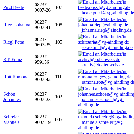
08237
Pußl Beate
107
9607-26
beate.pussl@vg-aindling.de
08237
Riegl Johanna
108
9607-41
johanna.riegl@aindling.de
08237
Riegl Petra
105
9607-35
sekretariat@vg-aindling.de
08237
Riß Franz
959156
archiv@todtenweis.de
08237
Rott Ramona
111
9607-42
ramona.rott@vg-aindling.d
Schön
08237
102
Johannes
9607-23
johannes.schoen@vg-
aindling.de
Schreier
08237
005
Manuela
9607-19
manuela.schreier@vg-
aindling.de