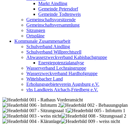
Markt Aindling
Gemeinde Petersdorf
Gemeinde Todtenweis
Gemeinschaftsvorsitzende
Gemeinschaftsversammlung
Sitzungen
Ortspläne
Kommunale Zusammenarbeit
Schulverband Aindling
Schulverband Willprechtszell
Abwasserzweckverband Kabisbachgruppe
Energiepotenzialanalyse
Wasserverband Lechraingruppe
Wasserzweckverband Hardhofgruppe
Wittelsbacher Land
Erholungsgebieteverein Augsburg e.V.
vhs Landkreis Aichach-Friedberg e.V.