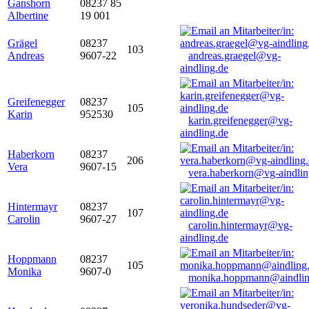
Ganshorn
08237 85
Albertine
19 001
Grägel
08237
103
Andreas
9607-22
andreas.graegel@vg-
aindling.de
Greifenegger
08237
105
Karin
952530
karin.greifenegger@vg-
aindling.de
Haberkorn
08237
206
Vera
9607-15
vera.haberkorn@vg-aindlin
Hintermayr
08237
107
Carolin
9607-27
carolin.hintermayr@vg-
aindling.de
Hoppmann
08237
105
Monika
9607-0
monika.hoppmann@aindlin