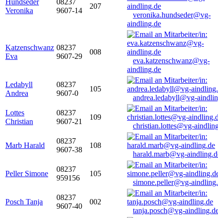
Hundseder
08237
207
Veronika
9607-14
veronika.hundseder@vg-
aindling.de
Katzenschwanz
08237
008
Eva
9607-29
eva.katzenschwanz@vg-
aindling.de
Ledabyll
08237
105
Andrea
9607-0
andrea.ledabyll@vg-aindli
Lottes
08237
109
Christian
9607-21
christian.lottes@vg-aindlin
08237
Marb Harald
108
9607-38
harald.marb@vg-aindling.d
08237
Peller Simone
105
959156
simone.peller@vg-aindling
08237
Posch Tanja
002
9607-40
tanja.posch@vg-aindling.d