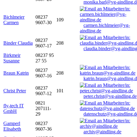
monika.barl@vg-aindling.d
Bichlmeier
08237
109
Carmen
9607-30
carmen.bichlmeier@vg-
aindling.de
08237
Binder Claudia
208
9607-17
claudia.binder@vg-aindling
Birkmeir
08237 95
Susanne
27 55
08237
Braun Katrin
208
9607-16
katrin.braun@vg-aindling.
08237
Christ Peter
101
9607-12
peter.christ@vg-aindling.de
0821
fly-tech IT
207111-
GmbH
29
datenschutz@vg-aindling.d
Gamperl
08237
Elisabeth
9607-36
archiv@aindling.de