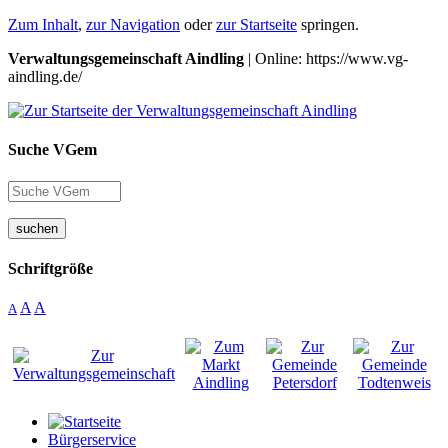
Zum Inhalt
,
zur Navigation
oder
zur Startseite
springen.
Verwaltungsgemeinschaft Aindling
| Online: https://www.vg-
aindling.de/
Suche VGem
suchen
Schriftgröße
A
A
A
Bürgerservice