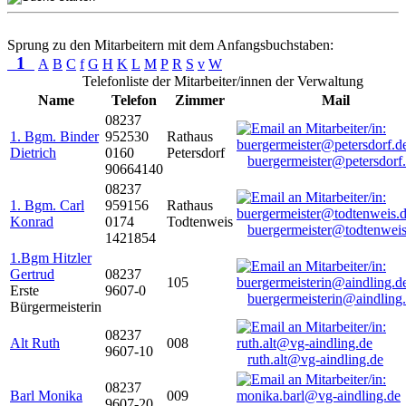
Sprung zu den Mitarbeitern mit dem Anfangsbuchstaben:
1
A
B
C
f
G
H
K
L
M
P
R
S
v
W
Telefonliste der Mitarbeiter/innen der Verwaltung
Name
Telefon
Zimmer
Mail
08237
1. Bgm. Binder
952530
Rathaus
Dietrich
0160
Petersdorf
buergermeister@petersdorf
90664140
08237
1. Bgm. Carl
959156
Rathaus
Konrad
0174
Todtenweis
buergermeister@todtenweis
1421854
1.Bgm Hitzler
Gertrud
08237
105
Erste
9607-0
buergermeisterin@aindling
Bürgermeisterin
08237
Alt Ruth
008
9607-10
ruth.alt@vg-aindling.de
08237
Barl Monika
009
9607-20