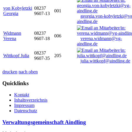
von Kobyletzki
08237
001
Georgia
9607-13
georgia.von-kobyletzki@vg
aindling.de
Widmann
08237
006
Verena
9607-18
verena.widmann@vg-
aindling.de
08237
Wittkopf Julia
205
9607-35
julia.wittkopf@aindling.de
drucken
nach oben
Quicklinks
Kontakt
Inhaltsverzeichnis
Impressum
Datenschutz
Verwaltungsgemeinschaft Aindling