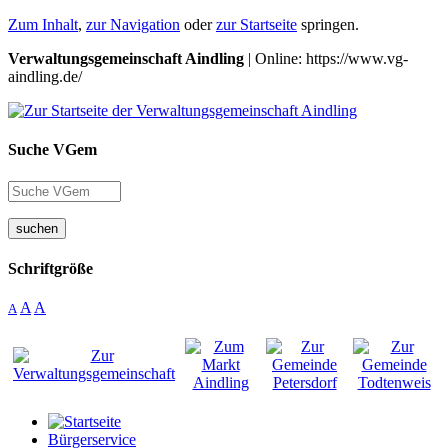
Zum Inhalt
,
zur Navigation
oder
zur Startseite
springen.
Verwaltungsgemeinschaft Aindling
| Online: https://www.vg-
aindling.de/
Suche VGem
suchen
Schriftgröße
A
A
A
Bürgerservice