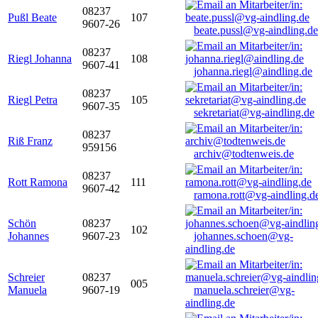
08237
Pußl Beate
107
9607-26
beate.pussl@vg-aindling.de
08237
Riegl Johanna
108
9607-41
johanna.riegl@aindling.de
08237
Riegl Petra
105
9607-35
sekretariat@vg-aindling.de
08237
Riß Franz
959156
archiv@todtenweis.de
08237
Rott Ramona
111
9607-42
ramona.rott@vg-aindling.d
Schön
08237
102
Johannes
9607-23
johannes.schoen@vg-
aindling.de
Schreier
08237
005
Manuela
9607-19
manuela.schreier@vg-
aindling.de