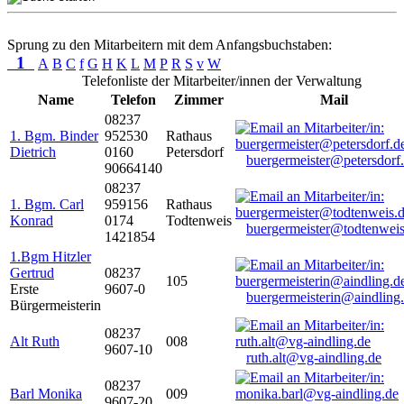
Sprung zu den Mitarbeitern mit dem Anfangsbuchstaben:
1
A
B
C
f
G
H
K
L
M
P
R
S
v
W
Telefonliste der Mitarbeiter/innen der Verwaltung
Name
Telefon
Zimmer
Mail
08237
1. Bgm. Binder
952530
Rathaus
Dietrich
0160
Petersdorf
buergermeister@petersdorf
90664140
08237
1. Bgm. Carl
959156
Rathaus
Konrad
0174
Todtenweis
buergermeister@todtenweis
1421854
1.Bgm Hitzler
Gertrud
08237
105
Erste
9607-0
buergermeisterin@aindling
Bürgermeisterin
08237
Alt Ruth
008
9607-10
ruth.alt@vg-aindling.de
08237
Barl Monika
009
9607-20