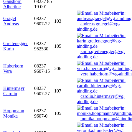
Ganshorn
08237 85
Albertine
19 001
Grägel
08237
103
Andreas
9607-22
andreas.graegel@vg-
aindling.de
Greifenegger
08237
105
Karin
952530
karin.greifenegger@vg-
aindling.de
Haberkorn
08237
206
Vera
9607-15
vera.haberkorn@vg-aindlin
Hintermayr
08237
107
Carolin
9607-27
carolin.hintermayr@vg-
aindling.de
Hoppmann
08237
105
Monika
9607-0
monika.hoppmann@aindlin