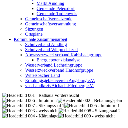
Markt Aindling
Gemeinde Petersdorf
Gemeinde Todtenweis
Gemeinschaftsvorsitzende
Gemeinschaftsversammlung
Sitzungen
Ortspläne
Kommunale Zusammenarbeit
Schulverband Aindling
Schulverband Willprechtszell
Abwasserzweckverband Kabisbachgruppe
Energiepotenzialanalyse
Wasserverband Lechraingruppe
Wasserzweckverband Hardhofgruppe
Wittelsbacher Land
Erholungsgebieteverein Augsburg e.V.
vhs Landkreis Aichach-Friedberg e.V.