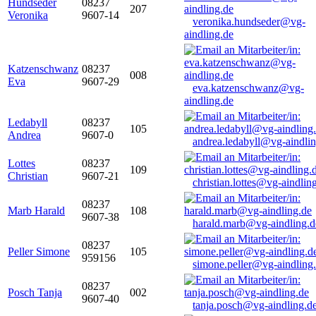
Hundseder
08237
207
Veronika
9607-14
veronika.hundseder@vg-
aindling.de
Katzenschwanz
08237
008
Eva
9607-29
eva.katzenschwanz@vg-
aindling.de
Ledabyll
08237
105
Andrea
9607-0
andrea.ledabyll@vg-aindli
Lottes
08237
109
Christian
9607-21
christian.lottes@vg-aindlin
08237
Marb Harald
108
9607-38
harald.marb@vg-aindling.d
08237
Peller Simone
105
959156
simone.peller@vg-aindling
08237
Posch Tanja
002
9607-40
tanja.posch@vg-aindling.d