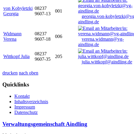
von Kobyletzki
08237
001
Georgia
9607-13
georgia.von-kobyletzki@vg
aindling.de
Widmann
08237
006
Verena
9607-18
verena.widmann@vg-
aindling.de
08237
Wittkopf Julia
205
9607-35
julia.wittkopf@aindling.de
drucken
nach oben
Quicklinks
Kontakt
Inhaltsverzeichnis
Impressum
Datenschutz
Verwaltungsgemeinschaft Aindling