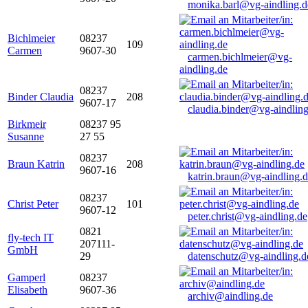
monika.barl@vg-aindling.d
Bichlmeier
08237
109
Carmen
9607-30
carmen.bichlmeier@vg-
aindling.de
08237
Binder Claudia
208
9607-17
claudia.binder@vg-aindling
Birkmeir
08237 95
Susanne
27 55
08237
Braun Katrin
208
9607-16
katrin.braun@vg-aindling.
08237
Christ Peter
101
9607-12
peter.christ@vg-aindling.de
0821
fly-tech IT
207111-
GmbH
29
datenschutz@vg-aindling.d
Gamperl
08237
Elisabeth
9607-36
archiv@aindling.de