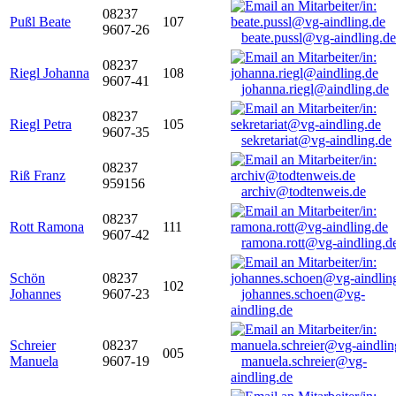
08237
Pußl Beate
107
9607-26
beate.pussl@vg-aindling.de
08237
Riegl Johanna
108
9607-41
johanna.riegl@aindling.de
08237
Riegl Petra
105
9607-35
sekretariat@vg-aindling.de
08237
Riß Franz
959156
archiv@todtenweis.de
08237
Rott Ramona
111
9607-42
ramona.rott@vg-aindling.d
Schön
08237
102
Johannes
9607-23
johannes.schoen@vg-
aindling.de
Schreier
08237
005
Manuela
9607-19
manuela.schreier@vg-
aindling.de