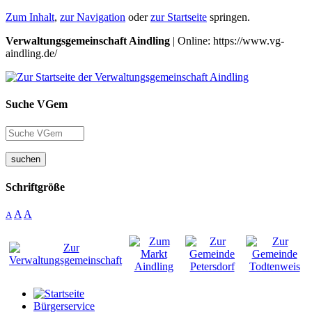
Zum Inhalt
,
zur Navigation
oder
zur Startseite
springen.
Verwaltungsgemeinschaft Aindling
| Online: https://www.vg-
aindling.de/
Suche VGem
suchen
Schriftgröße
A
A
A
Bürgerservice