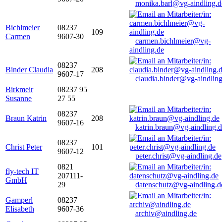
monika.barl@vg-aindling.d
Bichlmeier
08237
109
Carmen
9607-30
carmen.bichlmeier@vg-
aindling.de
08237
Binder Claudia
208
9607-17
claudia.binder@vg-aindling
Birkmeir
08237 95
Susanne
27 55
08237
Braun Katrin
208
9607-16
katrin.braun@vg-aindling.
08237
Christ Peter
101
9607-12
peter.christ@vg-aindling.de
0821
fly-tech IT
207111-
GmbH
29
datenschutz@vg-aindling.d
Gamperl
08237
Elisabeth
9607-36
archiv@aindling.de