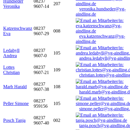
Hundseder
08237
207
Veronika
9607-14
veronika.hundseder@vg-
aindling.de
Katzenschwanz
08237
008
Eva
9607-29
eva.katzenschwanz@vg-
aindling.de
Ledabyll
08237
105
Andrea
9607-0
andrea.ledabyll@vg-aindli
Lottes
08237
109
Christian
9607-21
christian.lottes@vg-aindlin
08237
Marb Harald
108
9607-38
harald.marb@vg-aindling.d
08237
Peller Simone
105
959156
simone.peller@vg-aindling
08237
Posch Tanja
002
9607-40
tanja.posch@vg-aindling.d