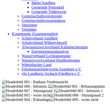
Markt Aindling
Gemeinde Petersdorf
Gemeinde Todtenweis
Gemeinschaftsvorsitzende
Gemeinschaftsversammlung
Sitzungen
Ortspläne
Kommunale Zusammenarbeit
Schulverband Aindling
Schulverband Willprechtszell
Abwasserzweckverband Kabisbachgruppe
Energiepotenzialanalyse
Wasserverband Lechraingruppe
Wasserzweckverband Hardhofgruppe
Wittelsbacher Land
Erholungsgebieteverein Augsburg e.V.
vhs Landkreis Aichach-Friedberg e.V.