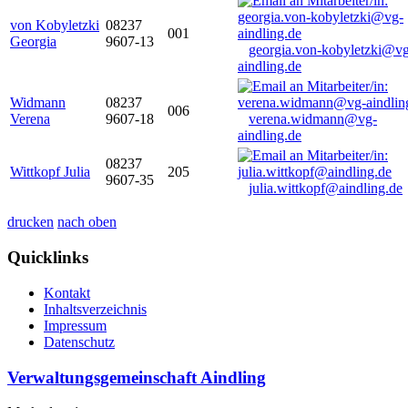
von Kobyletzki
08237
001
Georgia
9607-13
georgia.von-kobyletzki@vg
aindling.de
Widmann
08237
006
Verena
9607-18
verena.widmann@vg-
aindling.de
08237
Wittkopf Julia
205
9607-35
julia.wittkopf@aindling.de
drucken
nach oben
Quicklinks
Kontakt
Inhaltsverzeichnis
Impressum
Datenschutz
Verwaltungsgemeinschaft Aindling