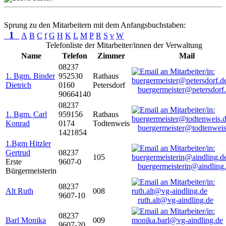
Sprung zu den Mitarbeitern mit dem Anfangsbuchstaben:
1
A
B
C
f
G
H
K
L
M
P
R
S
v
W
Telefonliste der Mitarbeiter/innen der Verwaltung
Name
Telefon
Zimmer
Mail
08237
1. Bgm. Binder
952530
Rathaus
Dietrich
0160
Petersdorf
buergermeister@petersdorf
90664140
08237
1. Bgm. Carl
959156
Rathaus
Konrad
0174
Todtenweis
buergermeister@todtenweis
1421854
1.Bgm Hitzler
Gertrud
08237
105
Erste
9607-0
buergermeisterin@aindling
Bürgermeisterin
08237
Alt Ruth
008
9607-10
ruth.alt@vg-aindling.de
08237
Barl Monika
009
9607-20