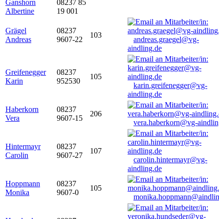
Ganshorn
08237 85
Albertine
19 001
Grägel
08237
103
Andreas
9607-22
andreas.graegel@vg-
aindling.de
Greifenegger
08237
105
Karin
952530
karin.greifenegger@vg-
aindling.de
Haberkorn
08237
206
Vera
9607-15
vera.haberkorn@vg-aindlin
Hintermayr
08237
107
Carolin
9607-27
carolin.hintermayr@vg-
aindling.de
Hoppmann
08237
105
Monika
9607-0
monika.hoppmann@aindlin