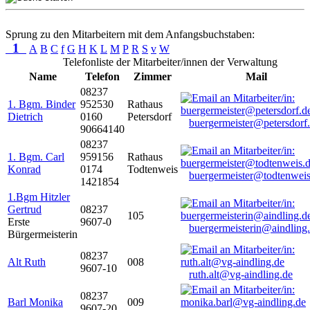
Sprung zu den Mitarbeitern mit dem Anfangsbuchstaben:
1
A
B
C
f
G
H
K
L
M
P
R
S
v
W
Telefonliste der Mitarbeiter/innen der Verwaltung
Name
Telefon
Zimmer
Mail
08237
1. Bgm. Binder
952530
Rathaus
Dietrich
0160
Petersdorf
buergermeister@petersdorf
90664140
08237
1. Bgm. Carl
959156
Rathaus
Konrad
0174
Todtenweis
buergermeister@todtenweis
1421854
1.Bgm Hitzler
Gertrud
08237
105
Erste
9607-0
buergermeisterin@aindling
Bürgermeisterin
08237
Alt Ruth
008
9607-10
ruth.alt@vg-aindling.de
08237
Barl Monika
009
9607-20