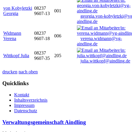
von Kobyletzki
08237
001
Georgia
9607-13
georgia.von-kobyletzki@vg
aindling.de
Widmann
08237
006
Verena
9607-18
verena.widmann@vg-
aindling.de
08237
Wittkopf Julia
205
9607-35
julia.wittkopf@aindling.de
drucken
nach oben
Quicklinks
Kontakt
Inhaltsverzeichnis
Impressum
Datenschutz
Verwaltungsgemeinschaft Aindling