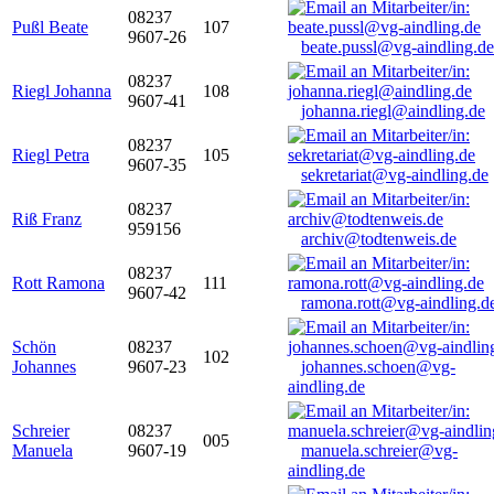
08237
Pußl Beate
107
9607-26
beate.pussl@vg-aindling.de
08237
Riegl Johanna
108
9607-41
johanna.riegl@aindling.de
08237
Riegl Petra
105
9607-35
sekretariat@vg-aindling.de
08237
Riß Franz
959156
archiv@todtenweis.de
08237
Rott Ramona
111
9607-42
ramona.rott@vg-aindling.d
Schön
08237
102
Johannes
9607-23
johannes.schoen@vg-
aindling.de
Schreier
08237
005
Manuela
9607-19
manuela.schreier@vg-
aindling.de