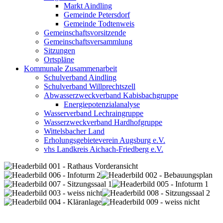
Markt Aindling
Gemeinde Petersdorf
Gemeinde Todtenweis
Gemeinschaftsvorsitzende
Gemeinschaftsversammlung
Sitzungen
Ortspläne
Kommunale Zusammenarbeit
Schulverband Aindling
Schulverband Willprechtszell
Abwasserzweckverband Kabisbachgruppe
Energiepotenzialanalyse
Wasserverband Lechraingruppe
Wasserzweckverband Hardhofgruppe
Wittelsbacher Land
Erholungsgebieteverein Augsburg e.V.
vhs Landkreis Aichach-Friedberg e.V.