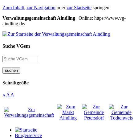
Zum Inhalt
,
zur Navigation
oder
zur Startseite
springen.
Verwaltungsgemeinschaft Aindling
| Online: https://www.vg-
aindling.de/
Suche VGem
suchen
Schriftgröße
A
A
A
Bürgerservice