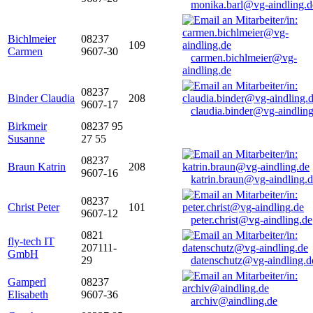
monika.barl@vg-aindling.d
Bichlmeier
08237
109
Carmen
9607-30
carmen.bichlmeier@vg-
aindling.de
08237
Binder Claudia
208
9607-17
claudia.binder@vg-aindling
Birkmeir
08237 95
Susanne
27 55
08237
Braun Katrin
208
9607-16
katrin.braun@vg-aindling.
08237
Christ Peter
101
9607-12
peter.christ@vg-aindling.de
0821
fly-tech IT
207111-
GmbH
29
datenschutz@vg-aindling.d
Gamperl
08237
Elisabeth
9607-36
archiv@aindling.de