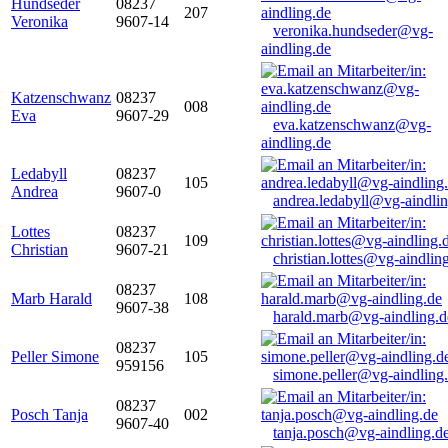
Hundseder
08237
207
Veronika
9607-14
veronika.hundseder@vg-
aindling.de
Katzenschwanz
08237
008
Eva
9607-29
eva.katzenschwanz@vg-
aindling.de
Ledabyll
08237
105
Andrea
9607-0
andrea.ledabyll@vg-aindli
Lottes
08237
109
Christian
9607-21
christian.lottes@vg-aindlin
08237
Marb Harald
108
9607-38
harald.marb@vg-aindling.d
08237
Peller Simone
105
959156
simone.peller@vg-aindling
08237
Posch Tanja
002
9607-40
tanja.posch@vg-aindling.d