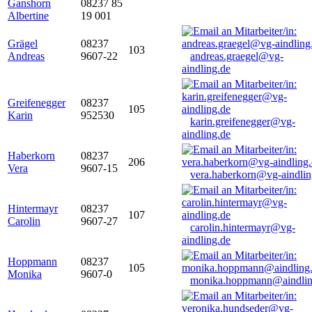
Ganshorn
08237 85
Albertine
19 001
Grägel
08237
103
Andreas
9607-22
andreas.graegel@vg-
aindling.de
Greifenegger
08237
105
Karin
952530
karin.greifenegger@vg-
aindling.de
Haberkorn
08237
206
Vera
9607-15
vera.haberkorn@vg-aindlin
Hintermayr
08237
107
Carolin
9607-27
carolin.hintermayr@vg-
aindling.de
Hoppmann
08237
105
Monika
9607-0
monika.hoppmann@aindlin