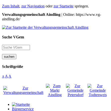
Zum Inhalt
,
zur Navigation
oder
zur Startseite
springen.
Verwaltungsgemeinschaft Aindling
| Online: https://www.vg-
aindling.de/
Suche VGem
suchen
Schriftgröße
A
A
A
Bürgerservice