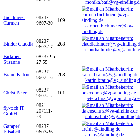
monika.barl@vg-aindling.d
Bichlmeier
08237
109
Carmen
9607-30
carmen.bichlmeier@vg-
aindling.de
08237
Binder Claudia
208
9607-17
claudia.binder@vg-aindling
Birkmeir
08237 95
Susanne
27 55
08237
Braun Katrin
208
9607-16
katrin.braun@vg-aindling.
08237
Christ Peter
101
9607-12
peter.christ@vg-aindling.de
0821
fly-tech IT
207111-
GmbH
29
datenschutz@vg-aindling.d
Gamperl
08237
Elisabeth
9607-36
archiv@aindling.de