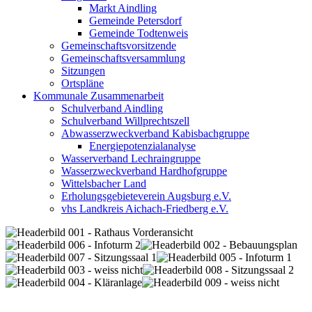
Markt Aindling
Gemeinde Petersdorf
Gemeinde Todtenweis
Gemeinschaftsvorsitzende
Gemeinschaftsversammlung
Sitzungen
Ortspläne
Kommunale Zusammenarbeit
Schulverband Aindling
Schulverband Willprechtszell
Abwasserzweckverband Kabisbachgruppe
Energiepotenzialanalyse
Wasserverband Lechraingruppe
Wasserzweckverband Hardhofgruppe
Wittelsbacher Land
Erholungsgebieteverein Augsburg e.V.
vhs Landkreis Aichach-Friedberg e.V.