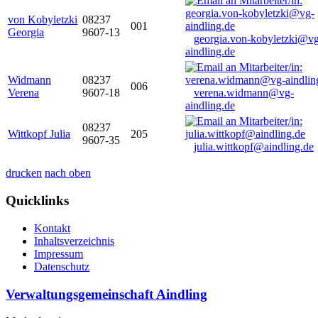
von Kobyletzki
08237
001
Georgia
9607-13
georgia.von-kobyletzki@vg
aindling.de
Widmann
08237
006
Verena
9607-18
verena.widmann@vg-
aindling.de
08237
Wittkopf Julia
205
9607-35
julia.wittkopf@aindling.de
drucken
nach oben
Quicklinks
Kontakt
Inhaltsverzeichnis
Impressum
Datenschutz
Verwaltungsgemeinschaft Aindling