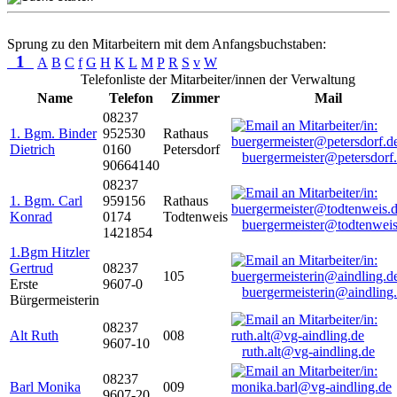
Sprung zu den Mitarbeitern mit dem Anfangsbuchstaben:
1
A
B
C
f
G
H
K
L
M
P
R
S
v
W
Telefonliste der Mitarbeiter/innen der Verwaltung
Name
Telefon
Zimmer
Mail
08237
1. Bgm. Binder
952530
Rathaus
Dietrich
0160
Petersdorf
buergermeister@petersdorf
90664140
08237
1. Bgm. Carl
959156
Rathaus
Konrad
0174
Todtenweis
buergermeister@todtenweis
1421854
1.Bgm Hitzler
Gertrud
08237
105
Erste
9607-0
buergermeisterin@aindling
Bürgermeisterin
08237
Alt Ruth
008
9607-10
ruth.alt@vg-aindling.de
08237
Barl Monika
009
9607-20