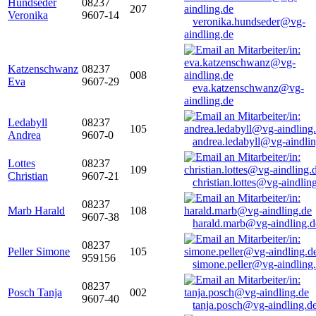
Hundseder
08237
207
Veronika
9607-14
veronika.hundseder@vg-
aindling.de
Katzenschwanz
08237
008
Eva
9607-29
eva.katzenschwanz@vg-
aindling.de
Ledabyll
08237
105
Andrea
9607-0
andrea.ledabyll@vg-aindli
Lottes
08237
109
Christian
9607-21
christian.lottes@vg-aindlin
08237
Marb Harald
108
9607-38
harald.marb@vg-aindling.d
08237
Peller Simone
105
959156
simone.peller@vg-aindling
08237
Posch Tanja
002
9607-40
tanja.posch@vg-aindling.d