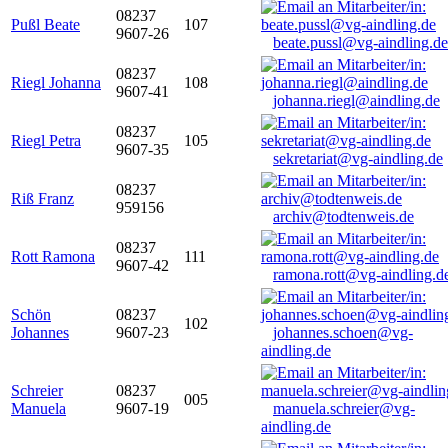
08237
Pußl Beate
107
9607-26
beate.pussl@vg-aindling.de
08237
Riegl Johanna
108
9607-41
johanna.riegl@aindling.de
08237
Riegl Petra
105
9607-35
sekretariat@vg-aindling.de
08237
Riß Franz
959156
archiv@todtenweis.de
08237
Rott Ramona
111
9607-42
ramona.rott@vg-aindling.d
Schön
08237
102
Johannes
9607-23
johannes.schoen@vg-
aindling.de
Schreier
08237
005
Manuela
9607-19
manuela.schreier@vg-
aindling.de