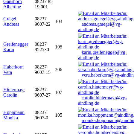
Ganshorn
08237 85
Albertine
19 001
Grägel
08237
103
Andreas
9607-22
andreas.graegel@vg-
aindling.de
Greifenegger
08237
105
Karin
952530
karin.greifenegger@vg-
aindling.de
Haberkorn
08237
206
Vera
9607-15
vera.haberkorn@vg-aindlin
Hintermayr
08237
107
Carolin
9607-27
carolin.hintermayr@vg-
aindling.de
Hoppmann
08237
105
Monika
9607-0
monika.hoppmann@aindlin