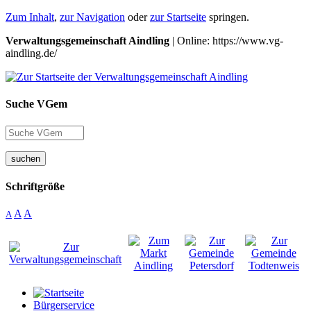
Zum Inhalt
,
zur Navigation
oder
zur Startseite
springen.
Verwaltungsgemeinschaft Aindling
| Online: https://www.vg-
aindling.de/
Suche VGem
suchen
Schriftgröße
A
A
A
Bürgerservice