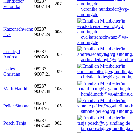
Hundseder
08237
207
Veronika
9607-14
veronika.hundseder@vg-
aindling.de
Katzenschwanz
08237
008
Eva
9607-29
eva.katzenschwanz@vg-
aindling.de
Ledabyll
08237
105
Andrea
9607-0
andrea.ledabyll@vg-aindli
Lottes
08237
109
Christian
9607-21
christian.lottes@vg-aindlin
08237
Marb Harald
108
9607-38
harald.marb@vg-aindling.d
08237
Peller Simone
105
959156
simone.peller@vg-aindling
08237
Posch Tanja
002
9607-40
tanja.posch@vg-aindling.d