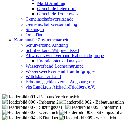
Markt Aindling
Gemeinde Petersdorf
Gemeinde Todtenweis
Gemeinschaftsvorsitzende
Gemeinschaftsversammlung
Sitzungen
Ortspläne
Kommunale Zusammenarbeit
Schulverband Aindling
Schulverband Willprechtszell
Abwasserzweckverband Kabisbachgruppe
Energiepotenzialanalyse
Wasserverband Lechraingruppe
Wasserzweckverband Hardhofgruppe
Wittelsbacher Land
Erholungsgebieteverein Augsburg e.V.
vhs Landkreis Aichach-Friedberg e.V.