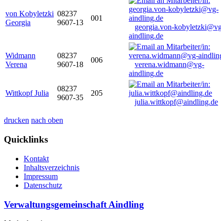
von Kobyletzki
08237
001
Georgia
9607-13
georgia.von-kobyletzki@vg
aindling.de
Widmann
08237
006
Verena
9607-18
verena.widmann@vg-
aindling.de
08237
Wittkopf Julia
205
9607-35
julia.wittkopf@aindling.de
drucken
nach oben
Quicklinks
Kontakt
Inhaltsverzeichnis
Impressum
Datenschutz
Verwaltungsgemeinschaft Aindling