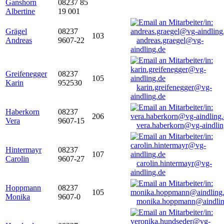
Ganshorn
08237 85
Albertine
19 001
Grägel
08237
103
Andreas
9607-22
andreas.graegel@vg-
aindling.de
Greifenegger
08237
105
Karin
952530
karin.greifenegger@vg-
aindling.de
Haberkorn
08237
206
Vera
9607-15
vera.haberkorn@vg-aindlin
Hintermayr
08237
107
Carolin
9607-27
carolin.hintermayr@vg-
aindling.de
Hoppmann
08237
105
Monika
9607-0
monika.hoppmann@aindlin