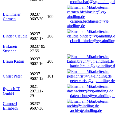
monika.barl@vg-aindling.d
Bichlmeier
08237
109
Carmen
9607-30
carmen.bichlmeier@vg-
aindling.de
08237
Binder Claudia
208
9607-17
claudia.binder@vg-aindling
Birkmeir
08237 95
Susanne
27 55
08237
Braun Katrin
208
9607-16
katrin.braun@vg-aindling.
08237
Christ Peter
101
9607-12
peter.christ@vg-aindling.de
0821
fly-tech IT
207111-
GmbH
29
datenschutz@vg-aindling.d
Gamperl
08237
Elisabeth
9607-36
archiv@aindling.de