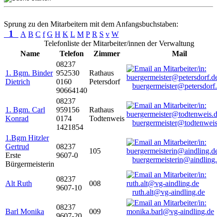
Sprung zu den Mitarbeitern mit dem Anfangsbuchstaben:
1
A
B
C
f
G
H
K
L
M
P
R
S
v
W
Telefonliste der Mitarbeiter/innen der Verwaltung
Name
Telefon
Zimmer
Mail
08237
1. Bgm. Binder
952530
Rathaus
Dietrich
0160
Petersdorf
buergermeister@petersdorf
90664140
08237
1. Bgm. Carl
959156
Rathaus
Konrad
0174
Todtenweis
buergermeister@todtenweis
1421854
1.Bgm Hitzler
Gertrud
08237
105
Erste
9607-0
buergermeisterin@aindling
Bürgermeisterin
08237
Alt Ruth
008
9607-10
ruth.alt@vg-aindling.de
08237
Barl Monika
009
9607-20