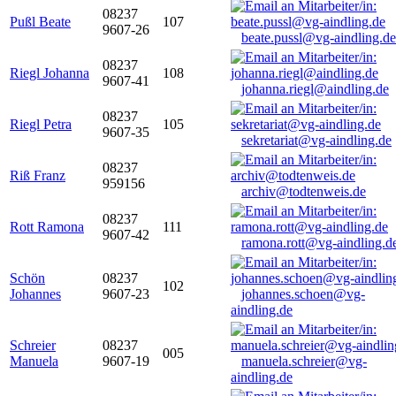
08237
Pußl Beate
107
9607-26
beate.pussl@vg-aindling.de
08237
Riegl Johanna
108
9607-41
johanna.riegl@aindling.de
08237
Riegl Petra
105
9607-35
sekretariat@vg-aindling.de
08237
Riß Franz
959156
archiv@todtenweis.de
08237
Rott Ramona
111
9607-42
ramona.rott@vg-aindling.d
Schön
08237
102
Johannes
9607-23
johannes.schoen@vg-
aindling.de
Schreier
08237
005
Manuela
9607-19
manuela.schreier@vg-
aindling.de