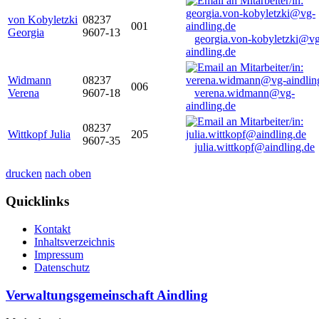
von Kobyletzki
08237
001
Georgia
9607-13
georgia.von-kobyletzki@vg
aindling.de
Widmann
08237
006
Verena
9607-18
verena.widmann@vg-
aindling.de
08237
Wittkopf Julia
205
9607-35
julia.wittkopf@aindling.de
drucken
nach oben
Quicklinks
Kontakt
Inhaltsverzeichnis
Impressum
Datenschutz
Verwaltungsgemeinschaft Aindling