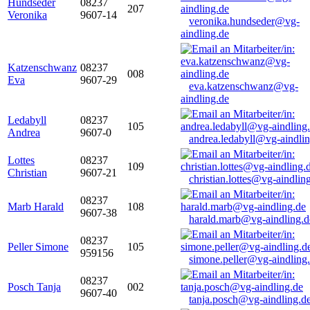
Hundseder
08237
207
Veronika
9607-14
veronika.hundseder@vg-
aindling.de
Katzenschwanz
08237
008
Eva
9607-29
eva.katzenschwanz@vg-
aindling.de
Ledabyll
08237
105
Andrea
9607-0
andrea.ledabyll@vg-aindli
Lottes
08237
109
Christian
9607-21
christian.lottes@vg-aindlin
08237
Marb Harald
108
9607-38
harald.marb@vg-aindling.d
08237
Peller Simone
105
959156
simone.peller@vg-aindling
08237
Posch Tanja
002
9607-40
tanja.posch@vg-aindling.d