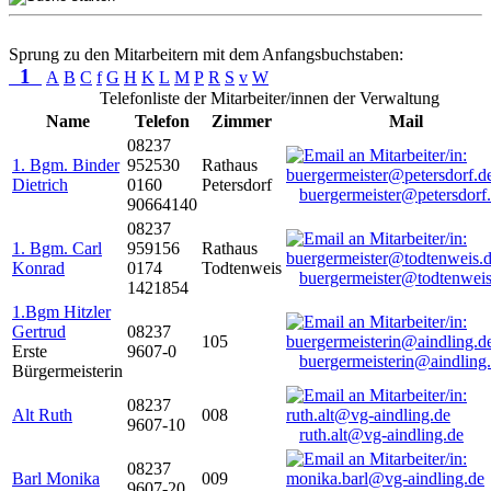
Sprung zu den Mitarbeitern mit dem Anfangsbuchstaben:
1
A
B
C
f
G
H
K
L
M
P
R
S
v
W
Telefonliste der Mitarbeiter/innen der Verwaltung
Name
Telefon
Zimmer
Mail
08237
1. Bgm. Binder
952530
Rathaus
Dietrich
0160
Petersdorf
buergermeister@petersdorf
90664140
08237
1. Bgm. Carl
959156
Rathaus
Konrad
0174
Todtenweis
buergermeister@todtenweis
1421854
1.Bgm Hitzler
Gertrud
08237
105
Erste
9607-0
buergermeisterin@aindling
Bürgermeisterin
08237
Alt Ruth
008
9607-10
ruth.alt@vg-aindling.de
08237
Barl Monika
009
9607-20