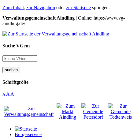
Zum Inhalt
,
zur Navigation
oder
zur Startseite
springen.
Verwaltungsgemeinschaft Aindling
| Online: https://www.vg-
aindling.de/
Suche VGem
suchen
Schriftgröße
A
A
A
Bürgerservice