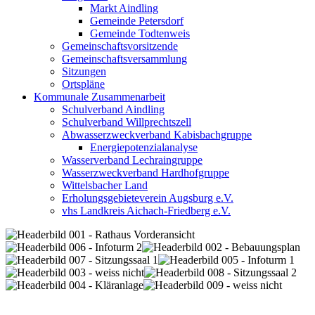
Markt Aindling
Gemeinde Petersdorf
Gemeinde Todtenweis
Gemeinschaftsvorsitzende
Gemeinschaftsversammlung
Sitzungen
Ortspläne
Kommunale Zusammenarbeit
Schulverband Aindling
Schulverband Willprechtszell
Abwasserzweckverband Kabisbachgruppe
Energiepotenzialanalyse
Wasserverband Lechraingruppe
Wasserzweckverband Hardhofgruppe
Wittelsbacher Land
Erholungsgebieteverein Augsburg e.V.
vhs Landkreis Aichach-Friedberg e.V.