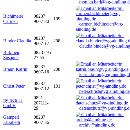
monika.barl@vg-aindling.d
Bichlmeier
08237
109
Carmen
9607-30
carmen.bichlmeier@vg-
aindling.de
08237
Binder Claudia
208
9607-17
claudia.binder@vg-aindling
Birkmeir
08237 95
Susanne
27 55
08237
Braun Katrin
208
9607-16
katrin.braun@vg-aindling.
08237
Christ Peter
101
9607-12
peter.christ@vg-aindling.de
0821
fly-tech IT
207111-
GmbH
29
datenschutz@vg-aindling.d
Gamperl
08237
Elisabeth
9607-36
archiv@aindling.de