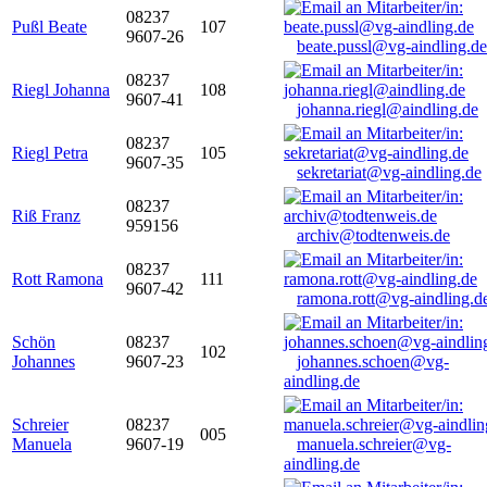
08237
Pußl Beate
107
9607-26
beate.pussl@vg-aindling.de
08237
Riegl Johanna
108
9607-41
johanna.riegl@aindling.de
08237
Riegl Petra
105
9607-35
sekretariat@vg-aindling.de
08237
Riß Franz
959156
archiv@todtenweis.de
08237
Rott Ramona
111
9607-42
ramona.rott@vg-aindling.d
Schön
08237
102
Johannes
9607-23
johannes.schoen@vg-
aindling.de
Schreier
08237
005
Manuela
9607-19
manuela.schreier@vg-
aindling.de