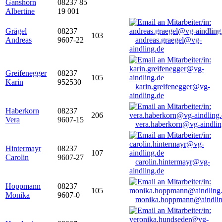
Ganshorn
08237 85
Albertine
19 001
Grägel
08237
103
Andreas
9607-22
andreas.graegel@vg-
aindling.de
Greifenegger
08237
105
Karin
952530
karin.greifenegger@vg-
aindling.de
Haberkorn
08237
206
Vera
9607-15
vera.haberkorn@vg-aindlin
Hintermayr
08237
107
Carolin
9607-27
carolin.hintermayr@vg-
aindling.de
Hoppmann
08237
105
Monika
9607-0
monika.hoppmann@aindlin