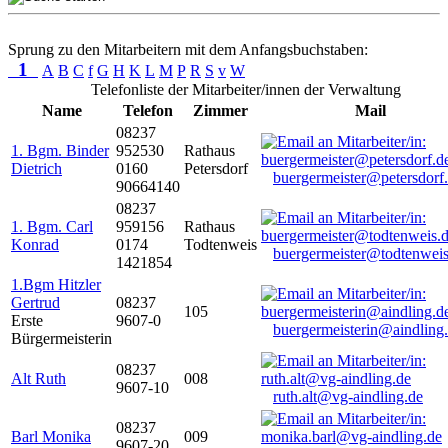
Sprung zu den Mitarbeitern mit dem Anfangsbuchstaben:
1
A
B
C
f
G
H
K
L
M
P
R
S
v
W
Telefonliste der Mitarbeiter/innen der Verwaltung
Name
Telefon
Zimmer
Mail
08237
1. Bgm. Binder
952530
Rathaus
Dietrich
0160
Petersdorf
buergermeister@petersdorf
90664140
08237
1. Bgm. Carl
959156
Rathaus
Konrad
0174
Todtenweis
buergermeister@todtenweis
1421854
1.Bgm Hitzler
Gertrud
08237
105
Erste
9607-0
buergermeisterin@aindling
Bürgermeisterin
08237
Alt Ruth
008
9607-10
ruth.alt@vg-aindling.de
08237
Barl Monika
009
9607-20