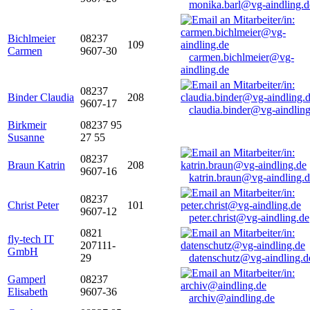
monika.barl@vg-aindling.d
Bichlmeier
08237
109
Carmen
9607-30
carmen.bichlmeier@vg-
aindling.de
08237
Binder Claudia
208
9607-17
claudia.binder@vg-aindling
Birkmeir
08237 95
Susanne
27 55
08237
Braun Katrin
208
9607-16
katrin.braun@vg-aindling.
08237
Christ Peter
101
9607-12
peter.christ@vg-aindling.de
0821
fly-tech IT
207111-
GmbH
29
datenschutz@vg-aindling.d
Gamperl
08237
Elisabeth
9607-36
archiv@aindling.de