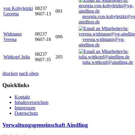
von Kobyletzki
08237
001
Georgia
9607-13
georgia.von-kobyletzki@vg
aindling.de
Widmann
08237
006
Verena
9607-18
verena.widmann@vg-
aindling.de
08237
Wittkopf Julia
205
9607-35
julia.wittkopf@aindling.de
drucken
nach oben
Quicklinks
Kontakt
Inhaltsverzeichnis
Impressum
Datenschutz
Verwaltungsgemeinschaft Aindling