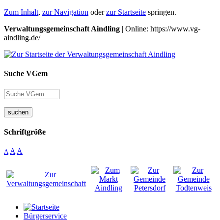
Zum Inhalt
,
zur Navigation
oder
zur Startseite
springen.
Verwaltungsgemeinschaft Aindling
| Online: https://www.vg-
aindling.de/
Suche VGem
suchen
Schriftgröße
A
A
A
Bürgerservice