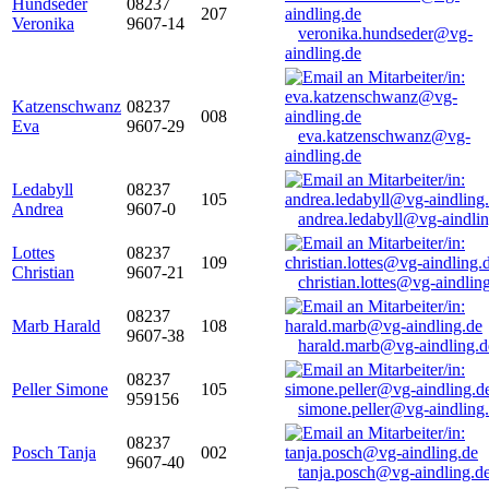
Hundseder
08237
207
Veronika
9607-14
veronika.hundseder@vg-
aindling.de
Katzenschwanz
08237
008
Eva
9607-29
eva.katzenschwanz@vg-
aindling.de
Ledabyll
08237
105
Andrea
9607-0
andrea.ledabyll@vg-aindli
Lottes
08237
109
Christian
9607-21
christian.lottes@vg-aindlin
08237
Marb Harald
108
9607-38
harald.marb@vg-aindling.d
08237
Peller Simone
105
959156
simone.peller@vg-aindling
08237
Posch Tanja
002
9607-40
tanja.posch@vg-aindling.d