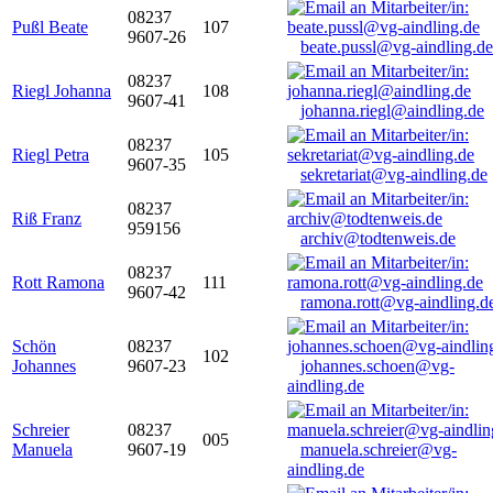
08237
Pußl Beate
107
9607-26
beate.pussl@vg-aindling.de
08237
Riegl Johanna
108
9607-41
johanna.riegl@aindling.de
08237
Riegl Petra
105
9607-35
sekretariat@vg-aindling.de
08237
Riß Franz
959156
archiv@todtenweis.de
08237
Rott Ramona
111
9607-42
ramona.rott@vg-aindling.d
Schön
08237
102
Johannes
9607-23
johannes.schoen@vg-
aindling.de
Schreier
08237
005
Manuela
9607-19
manuela.schreier@vg-
aindling.de