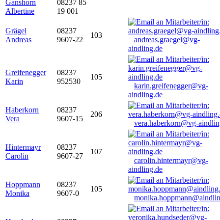
Ganshorn
08237 85
Albertine
19 001
Grägel
08237
103
Andreas
9607-22
andreas.graegel@vg-
aindling.de
Greifenegger
08237
105
Karin
952530
karin.greifenegger@vg-
aindling.de
Haberkorn
08237
206
Vera
9607-15
vera.haberkorn@vg-aindlin
Hintermayr
08237
107
Carolin
9607-27
carolin.hintermayr@vg-
aindling.de
Hoppmann
08237
105
Monika
9607-0
monika.hoppmann@aindlin