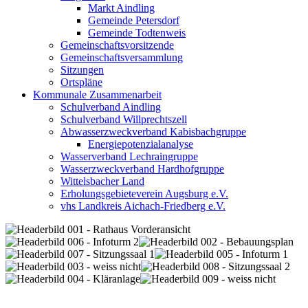
Markt Aindling
Gemeinde Petersdorf
Gemeinde Todtenweis
Gemeinschaftsvorsitzende
Gemeinschaftsversammlung
Sitzungen
Ortspläne
Kommunale Zusammenarbeit
Schulverband Aindling
Schulverband Willprechtszell
Abwasserzweckverband Kabisbachgruppe
Energiepotenzialanalyse
Wasserverband Lechraingruppe
Wasserzweckverband Hardhofgruppe
Wittelsbacher Land
Erholungsgebieteverein Augsburg e.V.
vhs Landkreis Aichach-Friedberg e.V.