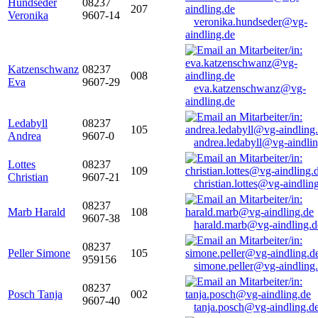
Hundseder
08237
207
Veronika
9607-14
veronika.hundseder@vg-
aindling.de
Katzenschwanz
08237
008
Eva
9607-29
eva.katzenschwanz@vg-
aindling.de
Ledabyll
08237
105
Andrea
9607-0
andrea.ledabyll@vg-aindli
Lottes
08237
109
Christian
9607-21
christian.lottes@vg-aindlin
08237
Marb Harald
108
9607-38
harald.marb@vg-aindling.d
08237
Peller Simone
105
959156
simone.peller@vg-aindling
08237
Posch Tanja
002
9607-40
tanja.posch@vg-aindling.d