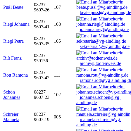
08237
Pußl Beate
107
9607-26
beate.pussl@vg-aindling.de
08237
Riegl Johanna
108
9607-41
johanna.riegl@aindling.de
08237
Riegl Petra
105
9607-35
sekretariat@vg-aindling.de
08237
Riß Franz
959156
archiv@todtenweis.de
08237
Rott Ramona
111
9607-42
ramona.rott@vg-aindling.d
Schön
08237
102
Johannes
9607-23
johannes.schoen@vg-
aindling.de
Schreier
08237
005
Manuela
9607-19
manuela.schreier@vg-
aindling.de