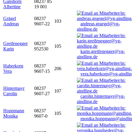
Ganshorn
08237 85
Albertine
19 001
Grägel
08237
103
Andreas
9607-22
andreas.graegel@vg-
aindling.de
Greifenegger
08237
105
Karin
952530
karin.greifenegger@vg-
aindling.de
Haberkorn
08237
206
Vera
9607-15
vera.haberkorn@vg-aindlin
Hintermayr
08237
107
Carolin
9607-27
carolin.hintermayr@vg-
aindling.de
Hoppmann
08237
105
Monika
9607-0
monika.hoppmann@aindlin