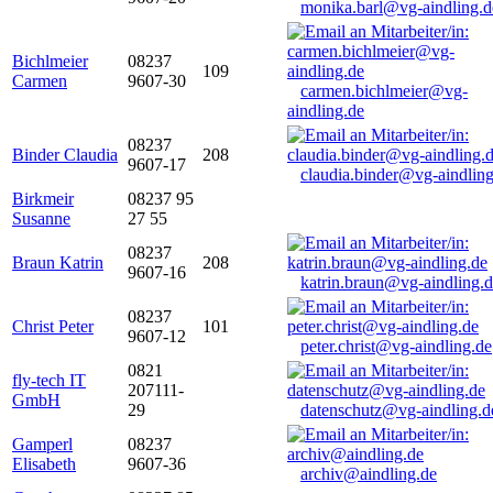
monika.barl@vg-aindling.d
Bichlmeier
08237
109
Carmen
9607-30
carmen.bichlmeier@vg-
aindling.de
08237
Binder Claudia
208
9607-17
claudia.binder@vg-aindling
Birkmeir
08237 95
Susanne
27 55
08237
Braun Katrin
208
9607-16
katrin.braun@vg-aindling.
08237
Christ Peter
101
9607-12
peter.christ@vg-aindling.de
0821
fly-tech IT
207111-
GmbH
29
datenschutz@vg-aindling.d
Gamperl
08237
Elisabeth
9607-36
archiv@aindling.de