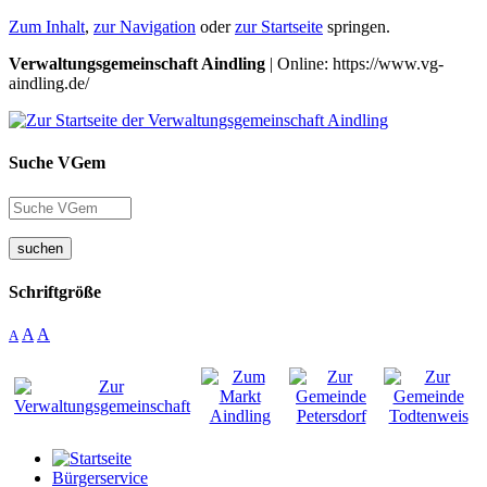
Zum Inhalt
,
zur Navigation
oder
zur Startseite
springen.
Verwaltungsgemeinschaft Aindling
| Online: https://www.vg-
aindling.de/
Suche VGem
suchen
Schriftgröße
A
A
A
Bürgerservice