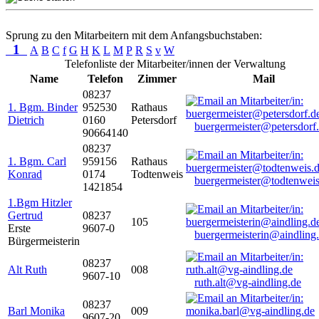
Sprung zu den Mitarbeitern mit dem Anfangsbuchstaben:
1
A
B
C
f
G
H
K
L
M
P
R
S
v
W
Telefonliste der Mitarbeiter/innen der Verwaltung
Name
Telefon
Zimmer
Mail
08237
1. Bgm. Binder
952530
Rathaus
Dietrich
0160
Petersdorf
buergermeister@petersdorf
90664140
08237
1. Bgm. Carl
959156
Rathaus
Konrad
0174
Todtenweis
buergermeister@todtenweis
1421854
1.Bgm Hitzler
Gertrud
08237
105
Erste
9607-0
buergermeisterin@aindling
Bürgermeisterin
08237
Alt Ruth
008
9607-10
ruth.alt@vg-aindling.de
08237
Barl Monika
009
9607-20