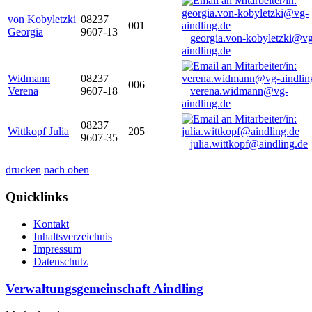
von Kobyletzki
08237
001
Georgia
9607-13
georgia.von-kobyletzki@vg
aindling.de
Widmann
08237
006
Verena
9607-18
verena.widmann@vg-
aindling.de
08237
Wittkopf Julia
205
9607-35
julia.wittkopf@aindling.de
drucken
nach oben
Quicklinks
Kontakt
Inhaltsverzeichnis
Impressum
Datenschutz
Verwaltungsgemeinschaft Aindling