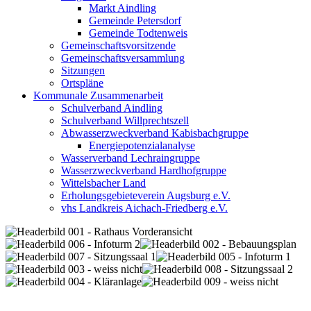
Markt Aindling
Gemeinde Petersdorf
Gemeinde Todtenweis
Gemeinschaftsvorsitzende
Gemeinschaftsversammlung
Sitzungen
Ortspläne
Kommunale Zusammenarbeit
Schulverband Aindling
Schulverband Willprechtszell
Abwasserzweckverband Kabisbachgruppe
Energiepotenzialanalyse
Wasserverband Lechraingruppe
Wasserzweckverband Hardhofgruppe
Wittelsbacher Land
Erholungsgebieteverein Augsburg e.V.
vhs Landkreis Aichach-Friedberg e.V.