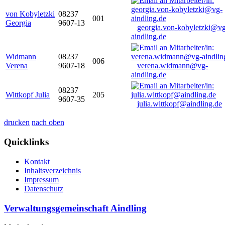
von Kobyletzki
08237
001
Georgia
9607-13
georgia.von-kobyletzki@vg
aindling.de
Widmann
08237
006
Verena
9607-18
verena.widmann@vg-
aindling.de
08237
Wittkopf Julia
205
9607-35
julia.wittkopf@aindling.de
drucken
nach oben
Quicklinks
Kontakt
Inhaltsverzeichnis
Impressum
Datenschutz
Verwaltungsgemeinschaft Aindling