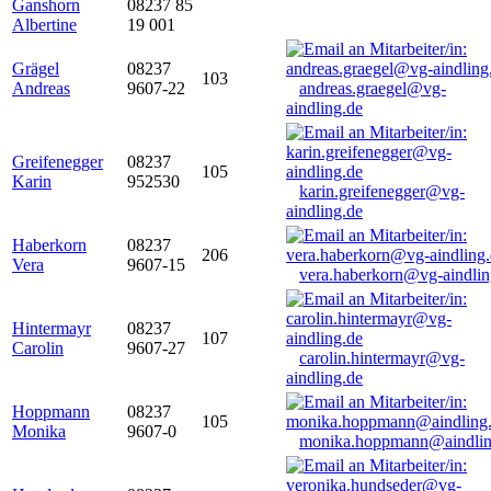
Ganshorn
08237 85
Albertine
19 001
Grägel
08237
103
Andreas
9607-22
andreas.graegel@vg-
aindling.de
Greifenegger
08237
105
Karin
952530
karin.greifenegger@vg-
aindling.de
Haberkorn
08237
206
Vera
9607-15
vera.haberkorn@vg-aindlin
Hintermayr
08237
107
Carolin
9607-27
carolin.hintermayr@vg-
aindling.de
Hoppmann
08237
105
Monika
9607-0
monika.hoppmann@aindlin