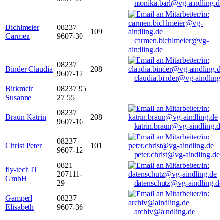
monika.barl@vg-aindling.d
Bichlmeier
08237
109
Carmen
9607-30
carmen.bichlmeier@vg-
aindling.de
08237
Binder Claudia
208
9607-17
claudia.binder@vg-aindling
Birkmeir
08237 95
Susanne
27 55
08237
Braun Katrin
208
9607-16
katrin.braun@vg-aindling.
08237
Christ Peter
101
9607-12
peter.christ@vg-aindling.de
0821
fly-tech IT
207111-
GmbH
29
datenschutz@vg-aindling.d
Gamperl
08237
Elisabeth
9607-36
archiv@aindling.de