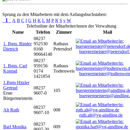
Sprung zu den Mitarbeitern mit dem Anfangsbuchstaben:
1
A
B
C
f
G
H
K
L
M
P
R
S
v
W
Telefonliste der Mitarbeiter/innen der Verwaltung
Name
Telefon
Zimmer
Mail
08237
1. Bgm. Binder
952530
Rathaus
Dietrich
0160
Petersdorf
buergermeister@petersdorf
90664140
08237
1. Bgm. Carl
959156
Rathaus
Konrad
0174
Todtenweis
buergermeister@todtenweis
1421854
1.Bgm Hitzler
Gertrud
08237
105
Erste
9607-0
buergermeisterin@aindling
Bürgermeisterin
08237
Alt Ruth
008
9607-10
ruth.alt@vg-aindling.de
08237
Barl Monika
009
9607-20