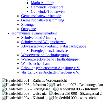
Markt Aindling
Gemeinde Petersdorf
Gemeinde Todtenweis
Gemeinschaftsvorsitzende
Gemeinschaftsversammlung
Sitzungen
Ortspläne
Kommunale Zusammenarbeit
Schulverband Aindling
Schulverband Willprechtszell
Abwasserzweckverband Kabisbachgruppe
Energiepotenzialanalyse
Wasserverband Lechraingruppe
Wasserzweckverband Hardhofgruppe
Wittelsbacher Land
Erholungsgebieteverein Augsburg e.V.
vhs Landkreis Aichach-Friedberg e.V.