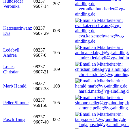
Hundseder
08237
207
Veronika
9607-14
veronika.hundseder@vg-
aindling.de
Katzenschwanz
08237
008
Eva
9607-29
eva.katzenschwanz@vg-
aindling.de
Ledabyll
08237
105
Andrea
9607-0
andrea.ledabyll@vg-aindli
Lottes
08237
109
Christian
9607-21
christian.lottes@vg-aindlin
08237
Marb Harald
108
9607-38
harald.marb@vg-aindling.d
08237
Peller Simone
105
959156
simone.peller@vg-aindling
08237
Posch Tanja
002
9607-40
tanja.posch@vg-aindling.d