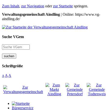
Zum Inhalt
,
zur Navigation
oder
zur Startseite
springen.
Verwaltungsgemeinschaft Aindling
| Online: https://www.vg-
aindling.de/
Suche VGem
suchen
Schriftgröße
A
A
A
Bürgerservice