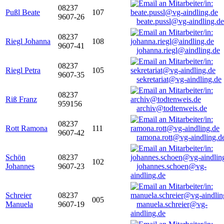
08237
Pußl Beate
107
9607-26
beate.pussl@vg-aindling.de
08237
Riegl Johanna
108
9607-41
johanna.riegl@aindling.de
08237
Riegl Petra
105
9607-35
sekretariat@vg-aindling.de
08237
Riß Franz
959156
archiv@todtenweis.de
08237
Rott Ramona
111
9607-42
ramona.rott@vg-aindling.d
Schön
08237
102
Johannes
9607-23
johannes.schoen@vg-
aindling.de
Schreier
08237
005
Manuela
9607-19
manuela.schreier@vg-
aindling.de