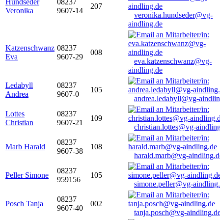
Hundseder
08237
207
Veronika
9607-14
veronika.hundseder@vg-
aindling.de
Katzenschwanz
08237
008
Eva
9607-29
eva.katzenschwanz@vg-
aindling.de
Ledabyll
08237
105
Andrea
9607-0
andrea.ledabyll@vg-aindli
Lottes
08237
109
Christian
9607-21
christian.lottes@vg-aindlin
08237
Marb Harald
108
9607-38
harald.marb@vg-aindling.d
08237
Peller Simone
105
959156
simone.peller@vg-aindling
08237
Posch Tanja
002
9607-40
tanja.posch@vg-aindling.d