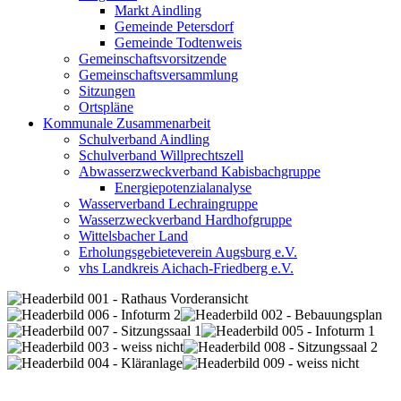
Markt Aindling
Gemeinde Petersdorf
Gemeinde Todtenweis
Gemeinschaftsvorsitzende
Gemeinschaftsversammlung
Sitzungen
Ortspläne
Kommunale Zusammenarbeit
Schulverband Aindling
Schulverband Willprechtszell
Abwasserzweckverband Kabisbachgruppe
Energiepotenzialanalyse
Wasserverband Lechraingruppe
Wasserzweckverband Hardhofgruppe
Wittelsbacher Land
Erholungsgebieteverein Augsburg e.V.
vhs Landkreis Aichach-Friedberg e.V.