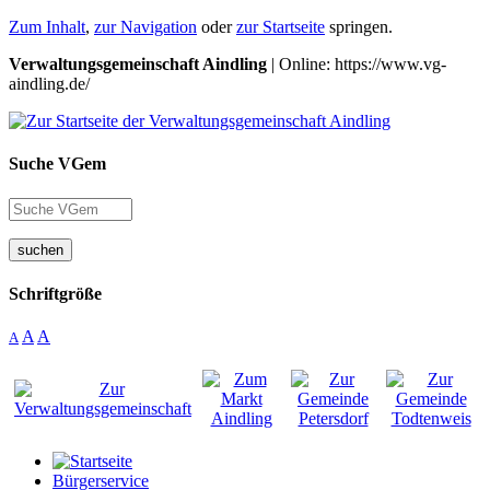
Zum Inhalt
,
zur Navigation
oder
zur Startseite
springen.
Verwaltungsgemeinschaft Aindling
| Online: https://www.vg-
aindling.de/
Suche VGem
suchen
Schriftgröße
A
A
A
Bürgerservice