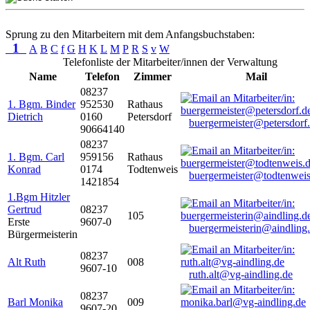
Sprung zu den Mitarbeitern mit dem Anfangsbuchstaben:
1
A
B
C
f
G
H
K
L
M
P
R
S
v
W
Telefonliste der Mitarbeiter/innen der Verwaltung
Name
Telefon
Zimmer
Mail
08237
1. Bgm. Binder
952530
Rathaus
Dietrich
0160
Petersdorf
buergermeister@petersdorf
90664140
08237
1. Bgm. Carl
959156
Rathaus
Konrad
0174
Todtenweis
buergermeister@todtenweis
1421854
1.Bgm Hitzler
Gertrud
08237
105
Erste
9607-0
buergermeisterin@aindling
Bürgermeisterin
08237
Alt Ruth
008
9607-10
ruth.alt@vg-aindling.de
08237
Barl Monika
009
9607-20