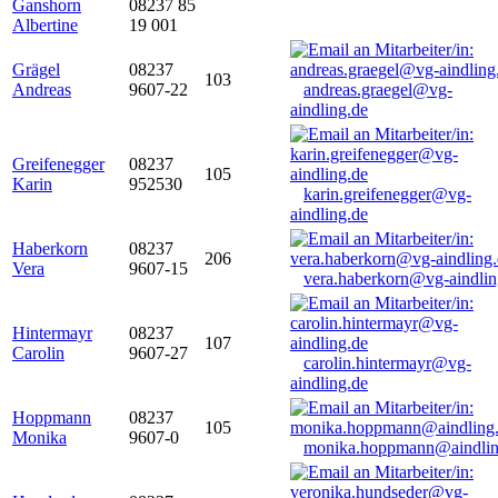
Ganshorn
08237 85
Albertine
19 001
Grägel
08237
103
Andreas
9607-22
andreas.graegel@vg-
aindling.de
Greifenegger
08237
105
Karin
952530
karin.greifenegger@vg-
aindling.de
Haberkorn
08237
206
Vera
9607-15
vera.haberkorn@vg-aindlin
Hintermayr
08237
107
Carolin
9607-27
carolin.hintermayr@vg-
aindling.de
Hoppmann
08237
105
Monika
9607-0
monika.hoppmann@aindlin