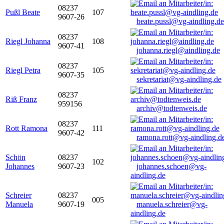
08237
Pußl Beate
107
9607-26
beate.pussl@vg-aindling.de
08237
Riegl Johanna
108
9607-41
johanna.riegl@aindling.de
08237
Riegl Petra
105
9607-35
sekretariat@vg-aindling.de
08237
Riß Franz
959156
archiv@todtenweis.de
08237
Rott Ramona
111
9607-42
ramona.rott@vg-aindling.d
Schön
08237
102
Johannes
9607-23
johannes.schoen@vg-
aindling.de
Schreier
08237
005
Manuela
9607-19
manuela.schreier@vg-
aindling.de