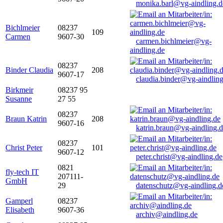
monika.barl@vg-aindling.d
Bichlmeier
08237
109
Carmen
9607-30
carmen.bichlmeier@vg-
aindling.de
08237
Binder Claudia
208
9607-17
claudia.binder@vg-aindling
Birkmeir
08237 95
Susanne
27 55
08237
Braun Katrin
208
9607-16
katrin.braun@vg-aindling.
08237
Christ Peter
101
9607-12
peter.christ@vg-aindling.de
0821
fly-tech IT
207111-
GmbH
29
datenschutz@vg-aindling.d
Gamperl
08237
Elisabeth
9607-36
archiv@aindling.de