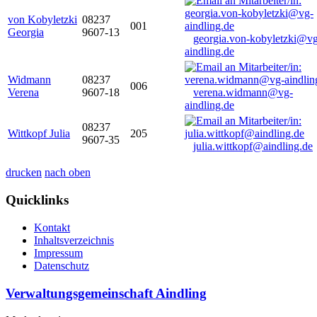
von Kobyletzki
08237
001
Georgia
9607-13
georgia.von-kobyletzki@vg
aindling.de
Widmann
08237
006
Verena
9607-18
verena.widmann@vg-
aindling.de
08237
Wittkopf Julia
205
9607-35
julia.wittkopf@aindling.de
drucken
nach oben
Quicklinks
Kontakt
Inhaltsverzeichnis
Impressum
Datenschutz
Verwaltungsgemeinschaft Aindling