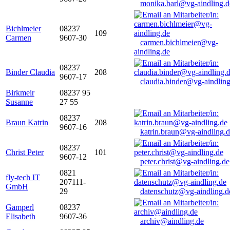
monika.barl@vg-aindling.d
Bichlmeier
08237
109
Carmen
9607-30
carmen.bichlmeier@vg-
aindling.de
08237
Binder Claudia
208
9607-17
claudia.binder@vg-aindling
Birkmeir
08237 95
Susanne
27 55
08237
Braun Katrin
208
9607-16
katrin.braun@vg-aindling.
08237
Christ Peter
101
9607-12
peter.christ@vg-aindling.de
0821
fly-tech IT
207111-
GmbH
29
datenschutz@vg-aindling.d
Gamperl
08237
Elisabeth
9607-36
archiv@aindling.de