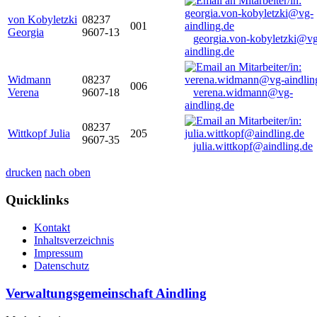
von Kobyletzki
08237
001
Georgia
9607-13
georgia.von-kobyletzki@vg
aindling.de
Widmann
08237
006
Verena
9607-18
verena.widmann@vg-
aindling.de
08237
Wittkopf Julia
205
9607-35
julia.wittkopf@aindling.de
drucken
nach oben
Quicklinks
Kontakt
Inhaltsverzeichnis
Impressum
Datenschutz
Verwaltungsgemeinschaft Aindling