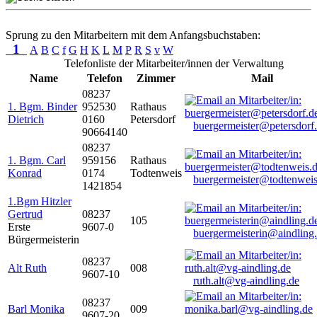
Sprung zu den Mitarbeitern mit dem Anfangsbuchstaben:
1
A
B
C
f
G
H
K
L
M
P
R
S
v
W
Telefonliste der Mitarbeiter/innen der Verwaltung
Name
Telefon
Zimmer
Mail
08237
1. Bgm. Binder
952530
Rathaus
Dietrich
0160
Petersdorf
buergermeister@petersdorf
90664140
08237
1. Bgm. Carl
959156
Rathaus
Konrad
0174
Todtenweis
buergermeister@todtenweis
1421854
1.Bgm Hitzler
Gertrud
08237
105
Erste
9607-0
buergermeisterin@aindling
Bürgermeisterin
08237
Alt Ruth
008
9607-10
ruth.alt@vg-aindling.de
08237
Barl Monika
009
9607-20