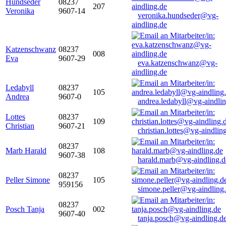
Hundseder
08237
207
Veronika
9607-14
veronika.hundseder@vg-
aindling.de
Katzenschwanz
08237
008
Eva
9607-29
eva.katzenschwanz@vg-
aindling.de
Ledabyll
08237
105
Andrea
9607-0
andrea.ledabyll@vg-aindli
Lottes
08237
109
Christian
9607-21
christian.lottes@vg-aindlin
08237
Marb Harald
108
9607-38
harald.marb@vg-aindling.d
08237
Peller Simone
105
959156
simone.peller@vg-aindling
08237
Posch Tanja
002
9607-40
tanja.posch@vg-aindling.d