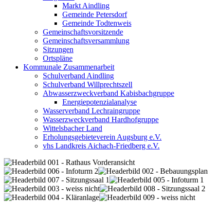
Markt Aindling
Gemeinde Petersdorf
Gemeinde Todtenweis
Gemeinschaftsvorsitzende
Gemeinschaftsversammlung
Sitzungen
Ortspläne
Kommunale Zusammenarbeit
Schulverband Aindling
Schulverband Willprechtszell
Abwasserzweckverband Kabisbachgruppe
Energiepotenzialanalyse
Wasserverband Lechraingruppe
Wasserzweckverband Hardhofgruppe
Wittelsbacher Land
Erholungsgebieteverein Augsburg e.V.
vhs Landkreis Aichach-Friedberg e.V.