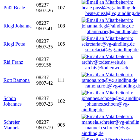
08237
Pußl Beate
107
9607-26
beate.pussl@vg-aindling.de
08237
Riegl Johanna
108
9607-41
johanna.riegl@aindling.de
08237
Riegl Petra
105
9607-35
sekretariat@vg-aindling.de
08237
Riß Franz
959156
archiv@todtenweis.de
08237
Rott Ramona
111
9607-42
ramona.rott@vg-aindling.d
Schön
08237
102
Johannes
9607-23
johannes.schoen@vg-
aindling.de
Schreier
08237
005
Manuela
9607-19
manuela.schreier@vg-
aindling.de