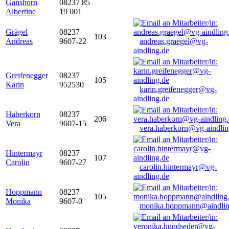
Ganshorn
08237 85
Albertine
19 001
Grägel
08237
103
Andreas
9607-22
andreas.graegel@vg-
aindling.de
Greifenegger
08237
105
Karin
952530
karin.greifenegger@vg-
aindling.de
Haberkorn
08237
206
Vera
9607-15
vera.haberkorn@vg-aindlin
Hintermayr
08237
107
Carolin
9607-27
carolin.hintermayr@vg-
aindling.de
Hoppmann
08237
105
Monika
9607-0
monika.hoppmann@aindlin