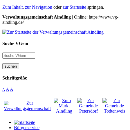
Zum Inhalt
,
zur Navigation
oder
zur Startseite
springen.
Verwaltungsgemeinschaft Aindling
| Online: https://www.vg-
aindling.de/
Suche VGem
suchen
Schriftgröße
A
A
A
Bürgerservice