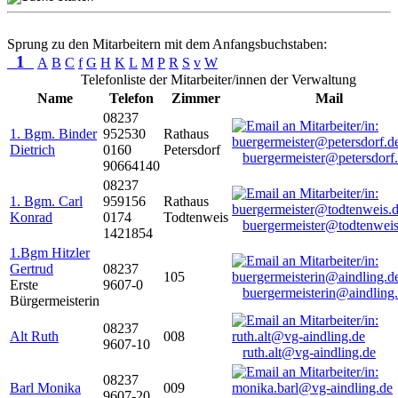
Sprung zu den Mitarbeitern mit dem Anfangsbuchstaben:
1
A
B
C
f
G
H
K
L
M
P
R
S
v
W
Telefonliste der Mitarbeiter/innen der Verwaltung
Name
Telefon
Zimmer
Mail
08237
1. Bgm. Binder
952530
Rathaus
Dietrich
0160
Petersdorf
buergermeister@petersdorf
90664140
08237
1. Bgm. Carl
959156
Rathaus
Konrad
0174
Todtenweis
buergermeister@todtenweis
1421854
1.Bgm Hitzler
Gertrud
08237
105
Erste
9607-0
buergermeisterin@aindling
Bürgermeisterin
08237
Alt Ruth
008
9607-10
ruth.alt@vg-aindling.de
08237
Barl Monika
009
9607-20