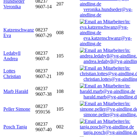
Hundseder
08237
207
Veronika
9607-14
veronika.hundseder@vg-
aindling.de
Katzenschwanz
08237
008
Eva
9607-29
eva.katzenschwanz@vg-
aindling.de
Ledabyll
08237
105
Andrea
9607-0
andrea.ledabyll@vg-aindli
Lottes
08237
109
Christian
9607-21
christian.lottes@vg-aindlin
08237
Marb Harald
108
9607-38
harald.marb@vg-aindling.d
08237
Peller Simone
105
959156
simone.peller@vg-aindling
08237
Posch Tanja
002
9607-40
tanja.posch@vg-aindling.d