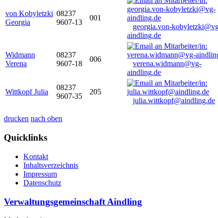
von Kobyletzki
08237
001
Georgia
9607-13
georgia.von-kobyletzki@vg
aindling.de
Widmann
08237
006
Verena
9607-18
verena.widmann@vg-
aindling.de
08237
Wittkopf Julia
205
9607-35
julia.wittkopf@aindling.de
drucken
nach oben
Quicklinks
Kontakt
Inhaltsverzeichnis
Impressum
Datenschutz
Verwaltungsgemeinschaft Aindling