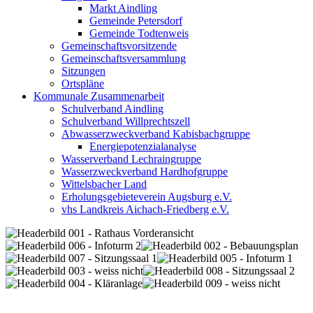
Markt Aindling
Gemeinde Petersdorf
Gemeinde Todtenweis
Gemeinschaftsvorsitzende
Gemeinschaftsversammlung
Sitzungen
Ortspläne
Kommunale Zusammenarbeit
Schulverband Aindling
Schulverband Willprechtszell
Abwasserzweckverband Kabisbachgruppe
Energiepotenzialanalyse
Wasserverband Lechraingruppe
Wasserzweckverband Hardhofgruppe
Wittelsbacher Land
Erholungsgebieteverein Augsburg e.V.
vhs Landkreis Aichach-Friedberg e.V.