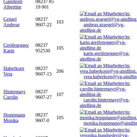
Ganshorn
08237 85
Albertine
19 001
Grägel
08237
103
Andreas
9607-22
andreas.graegel@vg-
aindling.de
Greifenegger
08237
105
Karin
952530
karin.greifenegger@vg-
aindling.de
Haberkorn
08237
206
Vera
9607-15
vera.haberkorn@vg-aindlin
Hintermayr
08237
107
Carolin
9607-27
carolin.hintermayr@vg-
aindling.de
Hoppmann
08237
105
Monika
9607-0
monika.hoppmann@aindlin