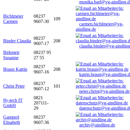
monika.barl@vg-aindling.d
Bichlmeier
08237
109
Carmen
9607-30
carmen.bichlmeier@vg-
aindling.de
08237
Binder Claudia
208
9607-17
claudia.binder@vg-aindling
Birkmeir
08237 95
Susanne
27 55
08237
Braun Katrin
208
9607-16
katrin.braun@vg-aindling.
08237
Christ Peter
101
9607-12
peter.christ@vg-aindling.de
0821
fly-tech IT
207111-
GmbH
29
datenschutz@vg-aindling.d
Gamperl
08237
Elisabeth
9607-36
archiv@aindling.de