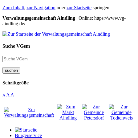
Zum Inhalt
,
zur Navigation
oder
zur Startseite
springen.
Verwaltungsgemeinschaft Aindling
| Online: https://www.vg-
aindling.de/
Suche VGem
suchen
Schriftgröße
A
A
A
Bürgerservice