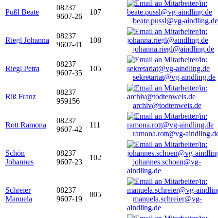
08237
Pußl Beate
107
9607-26
beate.pussl@vg-aindling.de
08237
Riegl Johanna
108
9607-41
johanna.riegl@aindling.de
08237
Riegl Petra
105
9607-35
sekretariat@vg-aindling.de
08237
Riß Franz
959156
archiv@todtenweis.de
08237
Rott Ramona
111
9607-42
ramona.rott@vg-aindling.d
Schön
08237
102
Johannes
9607-23
johannes.schoen@vg-
aindling.de
Schreier
08237
005
Manuela
9607-19
manuela.schreier@vg-
aindling.de