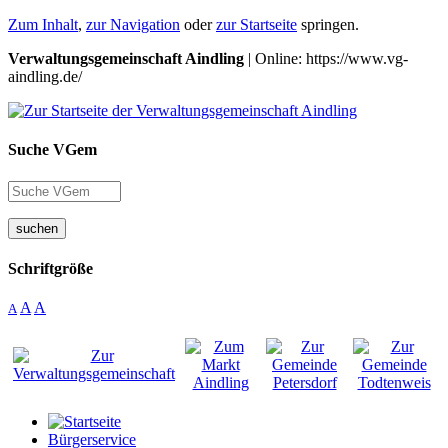
Zum Inhalt
,
zur Navigation
oder
zur Startseite
springen.
Verwaltungsgemeinschaft Aindling
| Online: https://www.vg-
aindling.de/
Suche VGem
suchen
Schriftgröße
A
A
A
Bürgerservice