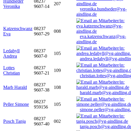
Hundseder
08237
207
Veronika
9607-14
veronika.hundseder@vg-
aindling.de
Katzenschwanz
08237
008
Eva
9607-29
eva.katzenschwanz@vg-
aindling.de
Ledabyll
08237
105
Andrea
9607-0
andrea.ledabyll@vg-aindli
Lottes
08237
109
Christian
9607-21
christian.lottes@vg-aindlin
08237
Marb Harald
108
9607-38
harald.marb@vg-aindling.d
08237
Peller Simone
105
959156
simone.peller@vg-aindling
08237
Posch Tanja
002
9607-40
tanja.posch@vg-aindling.d