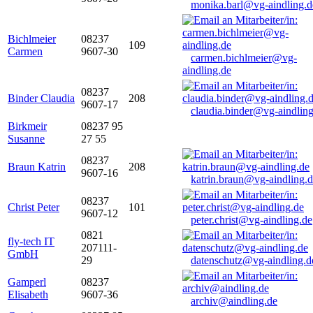
monika.barl@vg-aindling.d
Bichlmeier
08237
109
Carmen
9607-30
carmen.bichlmeier@vg-
aindling.de
08237
Binder Claudia
208
9607-17
claudia.binder@vg-aindling
Birkmeir
08237 95
Susanne
27 55
08237
Braun Katrin
208
9607-16
katrin.braun@vg-aindling.
08237
Christ Peter
101
9607-12
peter.christ@vg-aindling.de
0821
fly-tech IT
207111-
GmbH
29
datenschutz@vg-aindling.d
Gamperl
08237
Elisabeth
9607-36
archiv@aindling.de