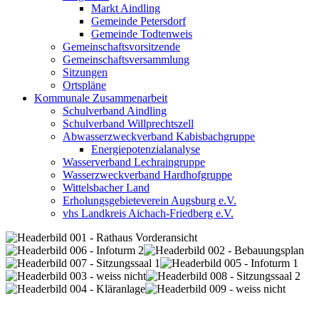
Markt Aindling
Gemeinde Petersdorf
Gemeinde Todtenweis
Gemeinschaftsvorsitzende
Gemeinschaftsversammlung
Sitzungen
Ortspläne
Kommunale Zusammenarbeit
Schulverband Aindling
Schulverband Willprechtszell
Abwasserzweckverband Kabisbachgruppe
Energiepotenzialanalyse
Wasserverband Lechraingruppe
Wasserzweckverband Hardhofgruppe
Wittelsbacher Land
Erholungsgebieteverein Augsburg e.V.
vhs Landkreis Aichach-Friedberg e.V.