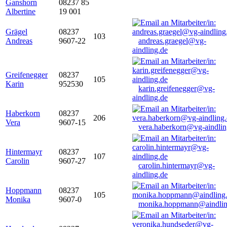
Ganshorn
08237 85
Albertine
19 001
Grägel
08237
103
Andreas
9607-22
andreas.graegel@vg-
aindling.de
Greifenegger
08237
105
Karin
952530
karin.greifenegger@vg-
aindling.de
Haberkorn
08237
206
Vera
9607-15
vera.haberkorn@vg-aindlin
Hintermayr
08237
107
Carolin
9607-27
carolin.hintermayr@vg-
aindling.de
Hoppmann
08237
105
Monika
9607-0
monika.hoppmann@aindlin