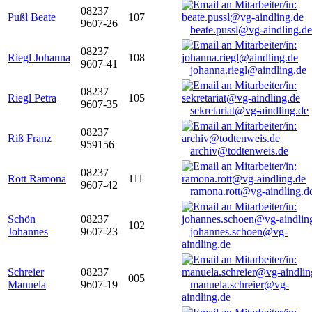
08237
Pußl Beate
107
9607-26
beate.pussl@vg-aindling.de
08237
Riegl Johanna
108
9607-41
johanna.riegl@aindling.de
08237
Riegl Petra
105
9607-35
sekretariat@vg-aindling.de
08237
Riß Franz
959156
archiv@todtenweis.de
08237
Rott Ramona
111
9607-42
ramona.rott@vg-aindling.d
Schön
08237
102
Johannes
9607-23
johannes.schoen@vg-
aindling.de
Schreier
08237
005
Manuela
9607-19
manuela.schreier@vg-
aindling.de