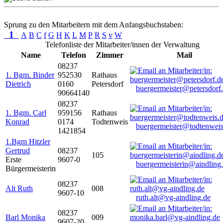
Sprung zu den Mitarbeitern mit dem Anfangsbuchstaben:
1
A
B
C
f
G
H
K
L
M
P
R
S
v
W
Telefonliste der Mitarbeiter/innen der Verwaltung
Name
Telefon
Zimmer
Mail
08237
1. Bgm. Binder
952530
Rathaus
Dietrich
0160
Petersdorf
buergermeister@petersdorf
90664140
08237
1. Bgm. Carl
959156
Rathaus
Konrad
0174
Todtenweis
buergermeister@todtenweis
1421854
1.Bgm Hitzler
Gertrud
08237
105
Erste
9607-0
buergermeisterin@aindling
Bürgermeisterin
08237
Alt Ruth
008
9607-10
ruth.alt@vg-aindling.de
08237
Barl Monika
009
9607-20