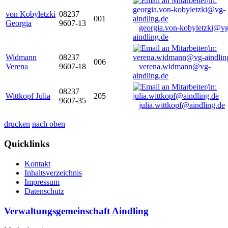
von Kobyletzki
08237
001
Georgia
9607-13
georgia.von-kobyletzki@vg
aindling.de
Widmann
08237
006
Verena
9607-18
verena.widmann@vg-
aindling.de
08237
Wittkopf Julia
205
9607-35
julia.wittkopf@aindling.de
drucken
nach oben
Quicklinks
Kontakt
Inhaltsverzeichnis
Impressum
Datenschutz
Verwaltungsgemeinschaft Aindling