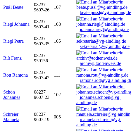
08237
Pußl Beate
107
9607-26
beate.pussl@vg-aindling.de
08237
Riegl Johanna
108
9607-41
johanna.riegl@aindling.de
08237
Riegl Petra
105
9607-35
sekretariat@vg-aindling.de
08237
Riß Franz
959156
archiv@todtenweis.de
08237
Rott Ramona
111
9607-42
ramona.rott@vg-aindling.d
Schön
08237
102
Johannes
9607-23
johannes.schoen@vg-
aindling.de
Schreier
08237
005
Manuela
9607-19
manuela.schreier@vg-
aindling.de