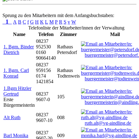
Sprung zu den Mitarbeitern mit dem Anfangsbuchstaben:
1
A
B
C
f
G
H
K
L
M
P
R
S
v
W
Telefonliste der Mitarbeiter/innen der Verwaltung
Name
Telefon
Zimmer
Mail
08237
1. Bgm. Binder
952530
Rathaus
Dietrich
0160
Petersdorf
buergermeister@petersdorf
90664140
08237
1. Bgm. Carl
959156
Rathaus
Konrad
0174
Todtenweis
buergermeister@todtenweis
1421854
1.Bgm Hitzler
Gertrud
08237
105
Erste
9607-0
buergermeisterin@aindling
Bürgermeisterin
08237
Alt Ruth
008
9607-10
ruth.alt@vg-aindling.de
08237
Barl Monika
009
9607-20