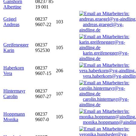
Ganshorn
08237 85
Albertine
19 001
Grägel
08237
103
Andreas
9607-22
andreas.graegel@vg-
aindling.de
Greifenegger
08237
105
Karin
952530
karin.greifenegger@vg-
aindling.de
Haberkorn
08237
206
Vera
9607-15
vera.haberkorn@vg-aindlin
Hintermayr
08237
107
Carolin
9607-27
carolin.hintermayr@vg-
aindling.de
Hoppmann
08237
105
Monika
9607-0
monika.hoppmann@aindlin