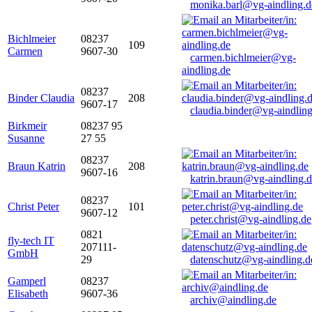
monika.barl@vg-aindling.d
Bichlmeier
08237
109
Carmen
9607-30
carmen.bichlmeier@vg-
aindling.de
08237
Binder Claudia
208
9607-17
claudia.binder@vg-aindling
Birkmeir
08237 95
Susanne
27 55
08237
Braun Katrin
208
9607-16
katrin.braun@vg-aindling.
08237
Christ Peter
101
9607-12
peter.christ@vg-aindling.de
0821
fly-tech IT
207111-
GmbH
29
datenschutz@vg-aindling.d
Gamperl
08237
Elisabeth
9607-36
archiv@aindling.de