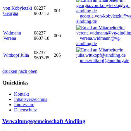
von Kobyletzki
08237
001
Georgia
9607-13
georgia.von-kobyletzki@vg
aindling.de
Widmann
08237
006
Verena
9607-18
verena.widmann@vg-
aindling.de
08237
Wittkopf Julia
205
9607-35
julia.wittkopf@aindling.de
drucken
nach oben
Quicklinks
Kontakt
Inhaltsverzeichnis
Impressum
Datenschutz
Verwaltungsgemeinschaft Aindling