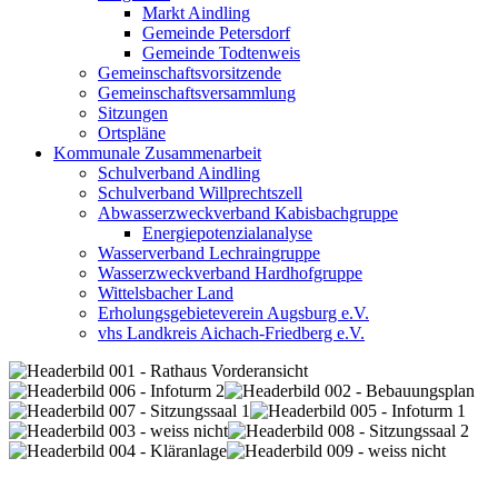
Markt Aindling
Gemeinde Petersdorf
Gemeinde Todtenweis
Gemeinschaftsvorsitzende
Gemeinschaftsversammlung
Sitzungen
Ortspläne
Kommunale Zusammenarbeit
Schulverband Aindling
Schulverband Willprechtszell
Abwasserzweckverband Kabisbachgruppe
Energiepotenzialanalyse
Wasserverband Lechraingruppe
Wasserzweckverband Hardhofgruppe
Wittelsbacher Land
Erholungsgebieteverein Augsburg e.V.
vhs Landkreis Aichach-Friedberg e.V.