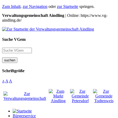
Zum Inhalt
,
zur Navigation
oder
zur Startseite
springen.
Verwaltungsgemeinschaft Aindling
| Online: https://www.vg-
aindling.de/
Suche VGem
suchen
Schriftgröße
A
A
A
Bürgerservice