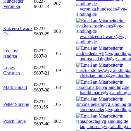
Hundseder
08237
207
Veronika
9607-14
veronika.hundseder@vg-
aindling.de
Katzenschwanz
08237
008
Eva
9607-29
eva.katzenschwanz@vg-
aindling.de
Ledabyll
08237
105
Andrea
9607-0
andrea.ledabyll@vg-aindli
Lottes
08237
109
Christian
9607-21
christian.lottes@vg-aindlin
08237
Marb Harald
108
9607-38
harald.marb@vg-aindling.d
08237
Peller Simone
105
959156
simone.peller@vg-aindling
08237
Posch Tanja
002
9607-40
tanja.posch@vg-aindling.d