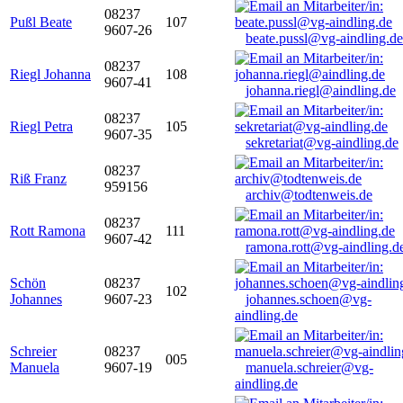
08237
Pußl Beate
107
9607-26
beate.pussl@vg-aindling.de
08237
Riegl Johanna
108
9607-41
johanna.riegl@aindling.de
08237
Riegl Petra
105
9607-35
sekretariat@vg-aindling.de
08237
Riß Franz
959156
archiv@todtenweis.de
08237
Rott Ramona
111
9607-42
ramona.rott@vg-aindling.d
Schön
08237
102
Johannes
9607-23
johannes.schoen@vg-
aindling.de
Schreier
08237
005
Manuela
9607-19
manuela.schreier@vg-
aindling.de