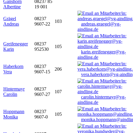
Ganshorn
08237 85
Albertine
19 001
Grägel
08237
103
Andreas
9607-22
andreas.graegel@vg-
aindling.de
Greifenegger
08237
105
Karin
952530
karin.greifenegger@vg-
aindling.de
Haberkorn
08237
206
Vera
9607-15
vera.haberkorn@vg-aindlin
Hintermayr
08237
107
Carolin
9607-27
carolin.hintermayr@vg-
aindling.de
Hoppmann
08237
105
Monika
9607-0
monika.hoppmann@aindlin