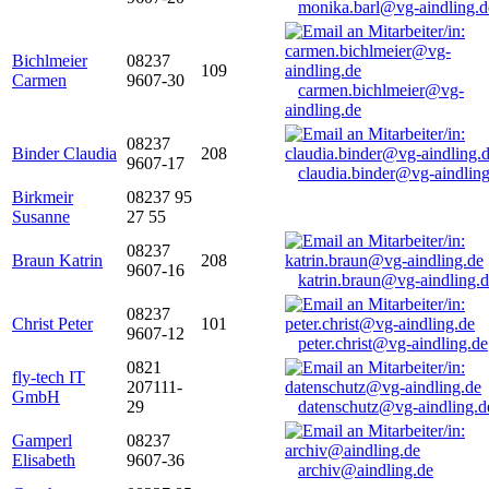
monika.barl@vg-aindling.d
Bichlmeier
08237
109
Carmen
9607-30
carmen.bichlmeier@vg-
aindling.de
08237
Binder Claudia
208
9607-17
claudia.binder@vg-aindling
Birkmeir
08237 95
Susanne
27 55
08237
Braun Katrin
208
9607-16
katrin.braun@vg-aindling.
08237
Christ Peter
101
9607-12
peter.christ@vg-aindling.de
0821
fly-tech IT
207111-
GmbH
29
datenschutz@vg-aindling.d
Gamperl
08237
Elisabeth
9607-36
archiv@aindling.de