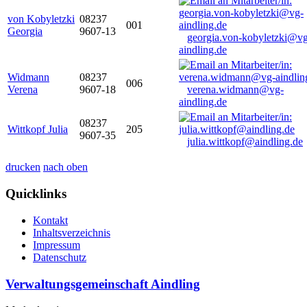
von Kobyletzki
08237
001
Georgia
9607-13
georgia.von-kobyletzki@vg
aindling.de
Widmann
08237
006
Verena
9607-18
verena.widmann@vg-
aindling.de
08237
Wittkopf Julia
205
9607-35
julia.wittkopf@aindling.de
drucken
nach oben
Quicklinks
Kontakt
Inhaltsverzeichnis
Impressum
Datenschutz
Verwaltungsgemeinschaft Aindling