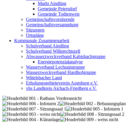
Markt Aindling
Gemeinde Petersdorf
Gemeinde Todtenweis
Gemeinschaftsvorsitzende
Gemeinschaftsversammlung
Sitzungen
Ortspläne
Kommunale Zusammenarbeit
Schulverband Aindling
Schulverband Willprechtszell
Abwasserzweckverband Kabisbachgruppe
Energiepotenzialanalyse
Wasserverband Lechraingruppe
Wasserzweckverband Hardhofgruppe
Wittelsbacher Land
Erholungsgebieteverein Augsburg e.V.
vhs Landkreis Aichach-Friedberg e.V.