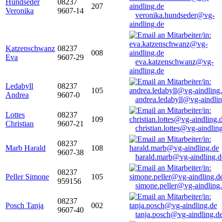
Hundseder
08237
207
Veronika
9607-14
veronika.hundseder@vg-
aindling.de
Katzenschwanz
08237
008
Eva
9607-29
eva.katzenschwanz@vg-
aindling.de
Ledabyll
08237
105
Andrea
9607-0
andrea.ledabyll@vg-aindli
Lottes
08237
109
Christian
9607-21
christian.lottes@vg-aindlin
08237
Marb Harald
108
9607-38
harald.marb@vg-aindling.d
08237
Peller Simone
105
959156
simone.peller@vg-aindling
08237
Posch Tanja
002
9607-40
tanja.posch@vg-aindling.d