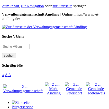
Zum Inhalt
,
zur Navigation
oder
zur Startseite
springen.
Verwaltungsgemeinschaft Aindling
| Online: https://www.vg-
aindling.de/
Suche VGem
suchen
Schriftgröße
A
A
A
Bürgerservice