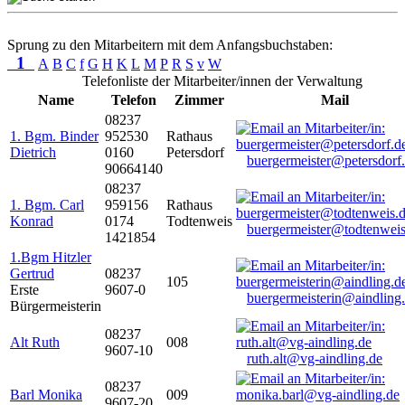
Sprung zu den Mitarbeitern mit dem Anfangsbuchstaben:
1
A
B
C
f
G
H
K
L
M
P
R
S
v
W
Telefonliste der Mitarbeiter/innen der Verwaltung
Name
Telefon
Zimmer
Mail
08237
1. Bgm. Binder
952530
Rathaus
Dietrich
0160
Petersdorf
buergermeister@petersdorf
90664140
08237
1. Bgm. Carl
959156
Rathaus
Konrad
0174
Todtenweis
buergermeister@todtenweis
1421854
1.Bgm Hitzler
Gertrud
08237
105
Erste
9607-0
buergermeisterin@aindling
Bürgermeisterin
08237
Alt Ruth
008
9607-10
ruth.alt@vg-aindling.de
08237
Barl Monika
009
9607-20