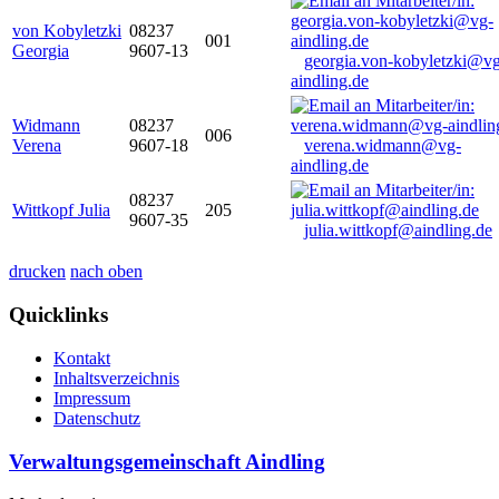
von Kobyletzki
08237
001
Georgia
9607-13
georgia.von-kobyletzki@vg
aindling.de
Widmann
08237
006
Verena
9607-18
verena.widmann@vg-
aindling.de
08237
Wittkopf Julia
205
9607-35
julia.wittkopf@aindling.de
drucken
nach oben
Quicklinks
Kontakt
Inhaltsverzeichnis
Impressum
Datenschutz
Verwaltungsgemeinschaft Aindling