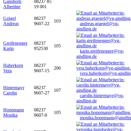
Ganshorn
08237 85
Albertine
19 001
Grägel
08237
103
Andreas
9607-22
andreas.graegel@vg-
aindling.de
Greifenegger
08237
105
Karin
952530
karin.greifenegger@vg-
aindling.de
Haberkorn
08237
206
Vera
9607-15
vera.haberkorn@vg-aindlin
Hintermayr
08237
107
Carolin
9607-27
carolin.hintermayr@vg-
aindling.de
Hoppmann
08237
105
Monika
9607-0
monika.hoppmann@aindlin