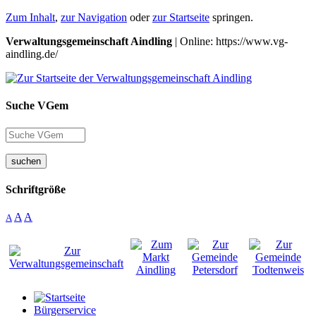
Zum Inhalt
,
zur Navigation
oder
zur Startseite
springen.
Verwaltungsgemeinschaft Aindling
| Online: https://www.vg-
aindling.de/
Suche VGem
suchen
Schriftgröße
A
A
A
Bürgerservice