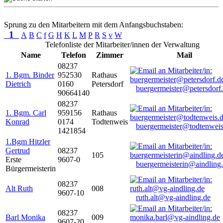
Sprung zu den Mitarbeitern mit dem Anfangsbuchstaben:
1
A
B
C
f
G
H
K
L
M
P
R
S
v
W
Telefonliste der Mitarbeiter/innen der Verwaltung
Name
Telefon
Zimmer
Mail
08237
1. Bgm. Binder
952530
Rathaus
Dietrich
0160
Petersdorf
buergermeister@petersdorf
90664140
08237
1. Bgm. Carl
959156
Rathaus
Konrad
0174
Todtenweis
buergermeister@todtenweis
1421854
1.Bgm Hitzler
Gertrud
08237
105
Erste
9607-0
buergermeisterin@aindling
Bürgermeisterin
08237
Alt Ruth
008
9607-10
ruth.alt@vg-aindling.de
08237
Barl Monika
009
9607-20