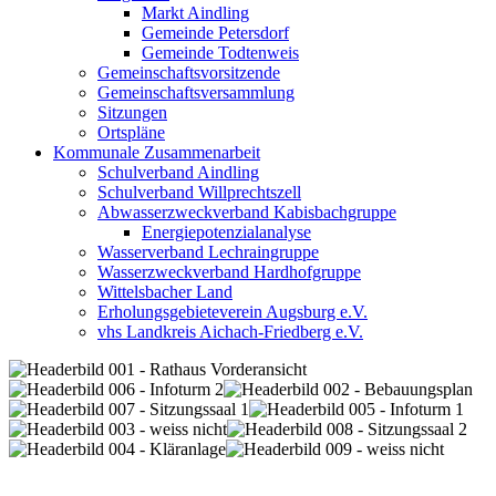
Markt Aindling
Gemeinde Petersdorf
Gemeinde Todtenweis
Gemeinschaftsvorsitzende
Gemeinschaftsversammlung
Sitzungen
Ortspläne
Kommunale Zusammenarbeit
Schulverband Aindling
Schulverband Willprechtszell
Abwasserzweckverband Kabisbachgruppe
Energiepotenzialanalyse
Wasserverband Lechraingruppe
Wasserzweckverband Hardhofgruppe
Wittelsbacher Land
Erholungsgebieteverein Augsburg e.V.
vhs Landkreis Aichach-Friedberg e.V.