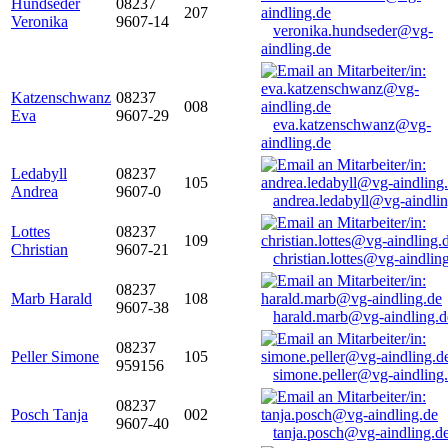
Hundseder
08237
207
Veronika
9607-14
veronika.hundseder@vg-
aindling.de
Katzenschwanz
08237
008
Eva
9607-29
eva.katzenschwanz@vg-
aindling.de
Ledabyll
08237
105
Andrea
9607-0
andrea.ledabyll@vg-aindli
Lottes
08237
109
Christian
9607-21
christian.lottes@vg-aindlin
08237
Marb Harald
108
9607-38
harald.marb@vg-aindling.d
08237
Peller Simone
105
959156
simone.peller@vg-aindling
08237
Posch Tanja
002
9607-40
tanja.posch@vg-aindling.d