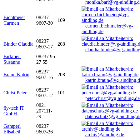
monika.barl@vg-aindling.d
Bichlmeier
08237
109
Carmen
9607-30
carmen.bichlmeier@vg-
aindling.de
08237
Binder Claudia
208
9607-17
claudia.binder@vg-aindling
Birkmeir
08237 95
Susanne
27 55
08237
Braun Katrin
208
9607-16
katrin.braun@vg-aindling.
08237
Christ Peter
101
9607-12
peter.christ@vg-aindling.de
0821
fly-tech IT
207111-
GmbH
29
datenschutz@vg-aindling.d
Gamperl
08237
Elisabeth
9607-36
archiv@aindling.de