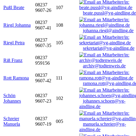
08237
Pußl Beate
107
9607-26
beate.pussl@vg-aindling.de
08237
Riegl Johanna
108
9607-41
johanna.riegl@aindling.de
08237
Riegl Petra
105
9607-35
sekretariat@vg-aindling.de
08237
Riß Franz
959156
archiv@todtenweis.de
08237
Rott Ramona
111
9607-42
ramona.rott@vg-aindling.d
Schön
08237
102
Johannes
9607-23
johannes.schoen@vg-
aindling.de
Schreier
08237
005
Manuela
9607-19
manuela.schreier@vg-
aindling.de