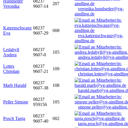
Hundseder
08237
207
Veronika
9607-14
veronika.hundseder@vg-
aindling.de
Katzenschwanz
08237
008
Eva
9607-29
eva.katzenschwanz@vg-
aindling.de
Ledabyll
08237
105
Andrea
9607-0
andrea.ledabyll@vg-aindli
Lottes
08237
109
Christian
9607-21
christian.lottes@vg-aindlin
08237
Marb Harald
108
9607-38
harald.marb@vg-aindling.d
08237
Peller Simone
105
959156
simone.peller@vg-aindling
08237
Posch Tanja
002
9607-40
tanja.posch@vg-aindling.d