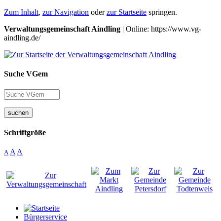
Zum Inhalt
,
zur Navigation
oder
zur Startseite
springen.
Verwaltungsgemeinschaft Aindling
| Online: https://www.vg-
aindling.de/
Suche VGem
suchen
Schriftgröße
A
A
A
Bürgerservice