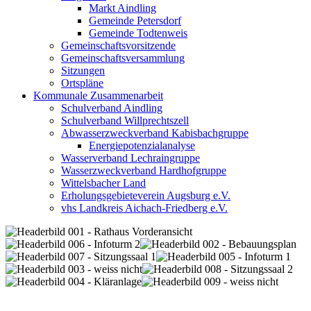
Markt Aindling
Gemeinde Petersdorf
Gemeinde Todtenweis
Gemeinschaftsvorsitzende
Gemeinschaftsversammlung
Sitzungen
Ortspläne
Kommunale Zusammenarbeit
Schulverband Aindling
Schulverband Willprechtszell
Abwasserzweckverband Kabisbachgruppe
Energiepotenzialanalyse
Wasserverband Lechraingruppe
Wasserzweckverband Hardhofgruppe
Wittelsbacher Land
Erholungsgebieteverein Augsburg e.V.
vhs Landkreis Aichach-Friedberg e.V.