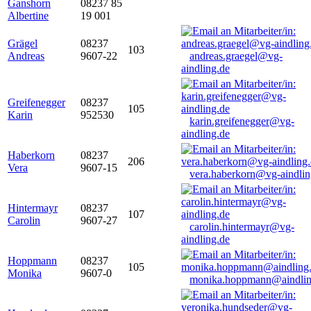
Ganshorn
08237 85
Albertine
19 001
Grägel
08237
103
Andreas
9607-22
andreas.graegel@vg-
aindling.de
Greifenegger
08237
105
Karin
952530
karin.greifenegger@vg-
aindling.de
Haberkorn
08237
206
Vera
9607-15
vera.haberkorn@vg-aindlin
Hintermayr
08237
107
Carolin
9607-27
carolin.hintermayr@vg-
aindling.de
Hoppmann
08237
105
Monika
9607-0
monika.hoppmann@aindlin