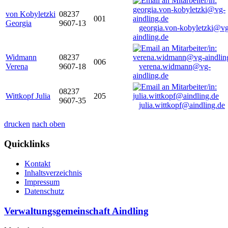
von Kobyletzki
08237
001
Georgia
9607-13
georgia.von-kobyletzki@vg
aindling.de
Widmann
08237
006
Verena
9607-18
verena.widmann@vg-
aindling.de
08237
Wittkopf Julia
205
9607-35
julia.wittkopf@aindling.de
drucken
nach oben
Quicklinks
Kontakt
Inhaltsverzeichnis
Impressum
Datenschutz
Verwaltungsgemeinschaft Aindling