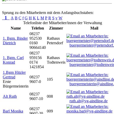
Sprung zu den Mitarbeitern mit dem Anfangsbuchstaben:
1
A
B
C
f
G
H
K
L
M
P
R
S
v
W
Telefonliste der Mitarbeiter/innen der Verwaltung
Name
Telefon
Zimmer
Mail
08237
1. Bgm. Binder
952530
Rathaus
Dietrich
0160
Petersdorf
buergermeister@petersdorf
90664140
08237
1. Bgm. Carl
959156
Rathaus
Konrad
0174
Todtenweis
buergermeister@todtenweis
1421854
1.Bgm Hitzler
Gertrud
08237
105
Erste
9607-0
buergermeisterin@aindling
Bürgermeisterin
08237
Alt Ruth
008
9607-10
ruth.alt@vg-aindling.de
08237
Barl Monika
009
9607-20