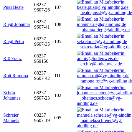
08237
Pußl Beate
107
9607-26
beate.pussl@vg-aindling.de
08237
Riegl Johanna
108
9607-41
johanna.riegl@aindling.de
08237
Riegl Petra
105
9607-35
sekretariat@vg-aindling.de
08237
Riß Franz
959156
archiv@todtenweis.de
08237
Rott Ramona
111
9607-42
ramona.rott@vg-aindling.d
Schön
08237
102
Johannes
9607-23
johannes.schoen@vg-
aindling.de
Schreier
08237
005
Manuela
9607-19
manuela.schreier@vg-
aindling.de