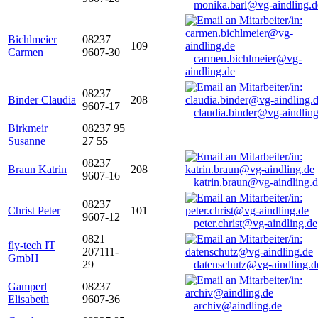
monika.barl@vg-aindling.d
Bichlmeier
08237
109
Carmen
9607-30
carmen.bichlmeier@vg-
aindling.de
08237
Binder Claudia
208
9607-17
claudia.binder@vg-aindling
Birkmeir
08237 95
Susanne
27 55
08237
Braun Katrin
208
9607-16
katrin.braun@vg-aindling.
08237
Christ Peter
101
9607-12
peter.christ@vg-aindling.de
0821
fly-tech IT
207111-
GmbH
29
datenschutz@vg-aindling.d
Gamperl
08237
Elisabeth
9607-36
archiv@aindling.de