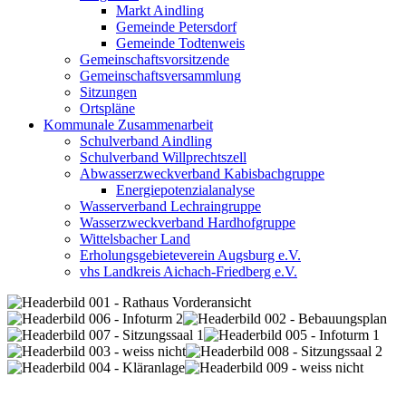
Markt Aindling
Gemeinde Petersdorf
Gemeinde Todtenweis
Gemeinschaftsvorsitzende
Gemeinschaftsversammlung
Sitzungen
Ortspläne
Kommunale Zusammenarbeit
Schulverband Aindling
Schulverband Willprechtszell
Abwasserzweckverband Kabisbachgruppe
Energiepotenzialanalyse
Wasserverband Lechraingruppe
Wasserzweckverband Hardhofgruppe
Wittelsbacher Land
Erholungsgebieteverein Augsburg e.V.
vhs Landkreis Aichach-Friedberg e.V.