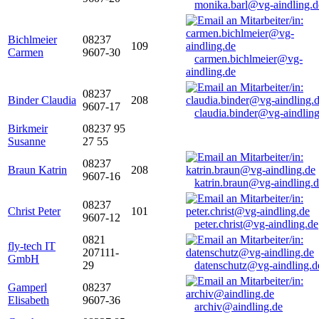
monika.barl@vg-aindling.d
Bichlmeier
08237
109
Carmen
9607-30
carmen.bichlmeier@vg-
aindling.de
08237
Binder Claudia
208
9607-17
claudia.binder@vg-aindling
Birkmeir
08237 95
Susanne
27 55
08237
Braun Katrin
208
9607-16
katrin.braun@vg-aindling.
08237
Christ Peter
101
9607-12
peter.christ@vg-aindling.de
0821
fly-tech IT
207111-
GmbH
29
datenschutz@vg-aindling.d
Gamperl
08237
Elisabeth
9607-36
archiv@aindling.de