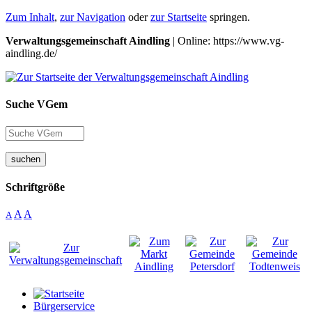
Zum Inhalt
,
zur Navigation
oder
zur Startseite
springen.
Verwaltungsgemeinschaft Aindling
| Online: https://www.vg-
aindling.de/
Suche VGem
suchen
Schriftgröße
A
A
A
Bürgerservice