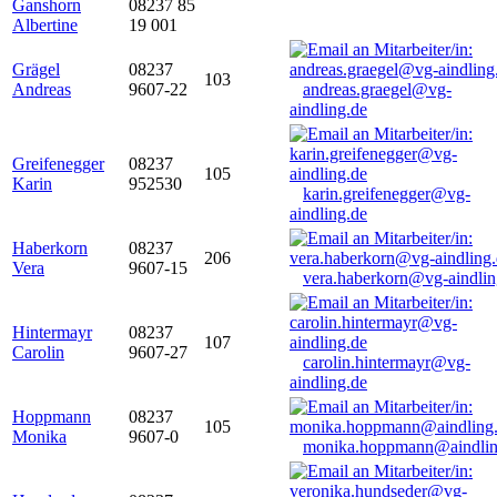
Ganshorn
08237 85
Albertine
19 001
Grägel
08237
103
Andreas
9607-22
andreas.graegel@vg-
aindling.de
Greifenegger
08237
105
Karin
952530
karin.greifenegger@vg-
aindling.de
Haberkorn
08237
206
Vera
9607-15
vera.haberkorn@vg-aindlin
Hintermayr
08237
107
Carolin
9607-27
carolin.hintermayr@vg-
aindling.de
Hoppmann
08237
105
Monika
9607-0
monika.hoppmann@aindlin