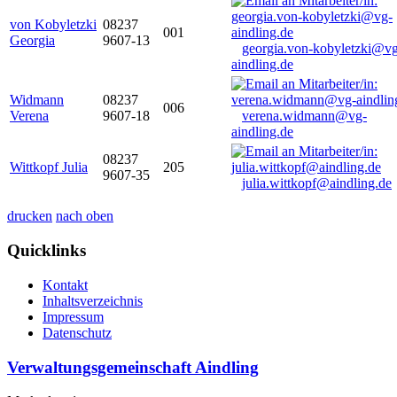
von Kobyletzki
08237
001
Georgia
9607-13
georgia.von-kobyletzki@vg
aindling.de
Widmann
08237
006
Verena
9607-18
verena.widmann@vg-
aindling.de
08237
Wittkopf Julia
205
9607-35
julia.wittkopf@aindling.de
drucken
nach oben
Quicklinks
Kontakt
Inhaltsverzeichnis
Impressum
Datenschutz
Verwaltungsgemeinschaft Aindling