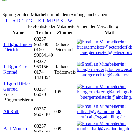
Sprung zu den Mitarbeitern mit dem Anfangsbuchstaben:
1
A
B
C
f
G
H
K
L
M
P
R
S
v
W
Telefonliste der Mitarbeiter/innen der Verwaltung
Name
Telefon
Zimmer
Mail
08237
1. Bgm. Binder
952530
Rathaus
Dietrich
0160
Petersdorf
buergermeister@petersdorf
90664140
08237
1. Bgm. Carl
959156
Rathaus
Konrad
0174
Todtenweis
buergermeister@todtenweis
1421854
1.Bgm Hitzler
Gertrud
08237
105
Erste
9607-0
buergermeisterin@aindling
Bürgermeisterin
08237
Alt Ruth
008
9607-10
ruth.alt@vg-aindling.de
08237
Barl Monika
009
9607-20