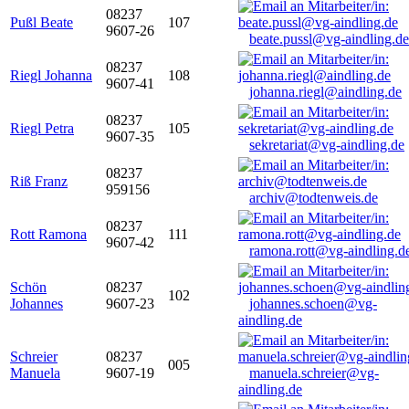
08237
Pußl Beate
107
9607-26
beate.pussl@vg-aindling.de
08237
Riegl Johanna
108
9607-41
johanna.riegl@aindling.de
08237
Riegl Petra
105
9607-35
sekretariat@vg-aindling.de
08237
Riß Franz
959156
archiv@todtenweis.de
08237
Rott Ramona
111
9607-42
ramona.rott@vg-aindling.d
Schön
08237
102
Johannes
9607-23
johannes.schoen@vg-
aindling.de
Schreier
08237
005
Manuela
9607-19
manuela.schreier@vg-
aindling.de