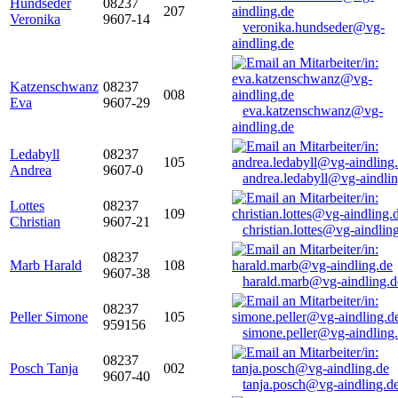
Hundseder
08237
207
Veronika
9607-14
veronika.hundseder@vg-
aindling.de
Katzenschwanz
08237
008
Eva
9607-29
eva.katzenschwanz@vg-
aindling.de
Ledabyll
08237
105
Andrea
9607-0
andrea.ledabyll@vg-aindli
Lottes
08237
109
Christian
9607-21
christian.lottes@vg-aindlin
08237
Marb Harald
108
9607-38
harald.marb@vg-aindling.d
08237
Peller Simone
105
959156
simone.peller@vg-aindling
08237
Posch Tanja
002
9607-40
tanja.posch@vg-aindling.d