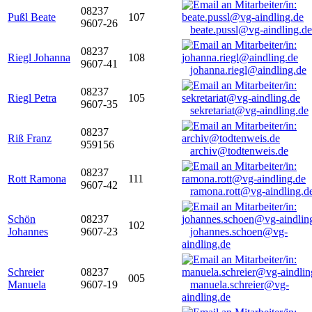
08237
Pußl Beate
107
9607-26
beate.pussl@vg-aindling.de
08237
Riegl Johanna
108
9607-41
johanna.riegl@aindling.de
08237
Riegl Petra
105
9607-35
sekretariat@vg-aindling.de
08237
Riß Franz
959156
archiv@todtenweis.de
08237
Rott Ramona
111
9607-42
ramona.rott@vg-aindling.d
Schön
08237
102
Johannes
9607-23
johannes.schoen@vg-
aindling.de
Schreier
08237
005
Manuela
9607-19
manuela.schreier@vg-
aindling.de