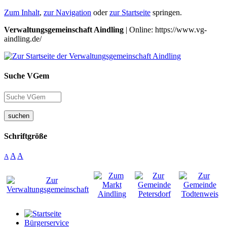
Zum Inhalt
,
zur Navigation
oder
zur Startseite
springen.
Verwaltungsgemeinschaft Aindling
| Online: https://www.vg-
aindling.de/
Suche VGem
suchen
Schriftgröße
A
A
A
Bürgerservice