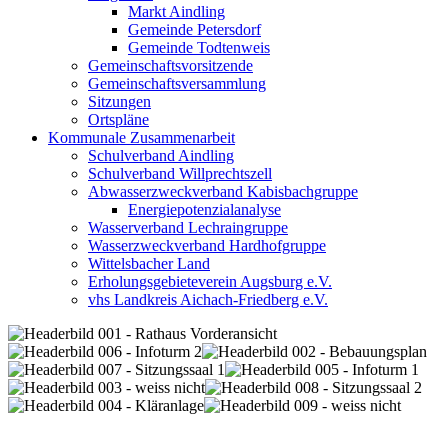
Markt Aindling
Gemeinde Petersdorf
Gemeinde Todtenweis
Gemeinschaftsvorsitzende
Gemeinschaftsversammlung
Sitzungen
Ortspläne
Kommunale Zusammenarbeit
Schulverband Aindling
Schulverband Willprechtszell
Abwasserzweckverband Kabisbachgruppe
Energiepotenzialanalyse
Wasserverband Lechraingruppe
Wasserzweckverband Hardhofgruppe
Wittelsbacher Land
Erholungsgebieteverein Augsburg e.V.
vhs Landkreis Aichach-Friedberg e.V.