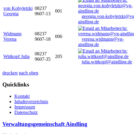
von Kobyletzki
08237
001
Georgia
9607-13
georgia.von-kobyletzki@vg
aindling.de
Widmann
08237
006
Verena
9607-18
verena.widmann@vg-
aindling.de
08237
Wittkopf Julia
205
9607-35
julia.wittkopf@aindling.de
drucken
nach oben
Quicklinks
Kontakt
Inhaltsverzeichnis
Impressum
Datenschutz
Verwaltungsgemeinschaft Aindling