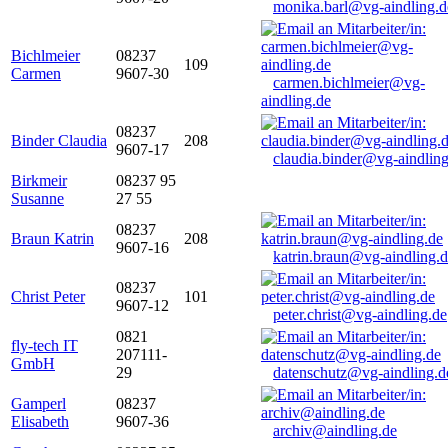
monika.barl@vg-aindling.d
Bichlmeier
08237
109
Carmen
9607-30
carmen.bichlmeier@vg-
aindling.de
08237
Binder Claudia
208
9607-17
claudia.binder@vg-aindling
Birkmeir
08237 95
Susanne
27 55
08237
Braun Katrin
208
9607-16
katrin.braun@vg-aindling.
08237
Christ Peter
101
9607-12
peter.christ@vg-aindling.de
0821
fly-tech IT
207111-
GmbH
29
datenschutz@vg-aindling.d
Gamperl
08237
Elisabeth
9607-36
archiv@aindling.de