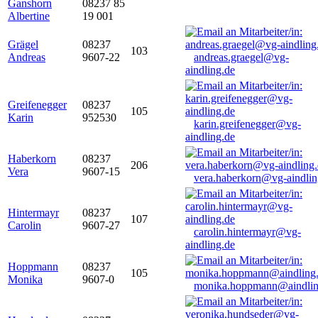
Ganshorn
08237 85
Albertine
19 001
Grägel
08237
103
Andreas
9607-22
andreas.graegel@vg-
aindling.de
Greifenegger
08237
105
Karin
952530
karin.greifenegger@vg-
aindling.de
Haberkorn
08237
206
Vera
9607-15
vera.haberkorn@vg-aindlin
Hintermayr
08237
107
Carolin
9607-27
carolin.hintermayr@vg-
aindling.de
Hoppmann
08237
105
Monika
9607-0
monika.hoppmann@aindlin