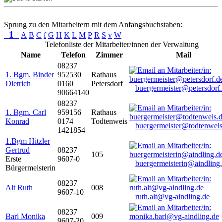
Sprung zu den Mitarbeitern mit dem Anfangsbuchstaben:
1
A
B
C
f
G
H
K
L
M
P
R
S
v
W
Telefonliste der Mitarbeiter/innen der Verwaltung
Name
Telefon
Zimmer
Mail
08237
1. Bgm. Binder
952530
Rathaus
Dietrich
0160
Petersdorf
buergermeister@petersdorf
90664140
08237
1. Bgm. Carl
959156
Rathaus
Konrad
0174
Todtenweis
buergermeister@todtenweis
1421854
1.Bgm Hitzler
Gertrud
08237
105
Erste
9607-0
buergermeisterin@aindling
Bürgermeisterin
08237
Alt Ruth
008
9607-10
ruth.alt@vg-aindling.de
08237
Barl Monika
009
9607-20