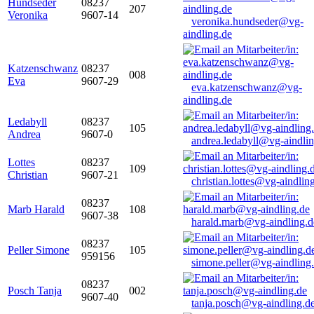
Hundseder
08237
207
Veronika
9607-14
veronika.hundseder@vg-
aindling.de
Katzenschwanz
08237
008
Eva
9607-29
eva.katzenschwanz@vg-
aindling.de
Ledabyll
08237
105
Andrea
9607-0
andrea.ledabyll@vg-aindli
Lottes
08237
109
Christian
9607-21
christian.lottes@vg-aindlin
08237
Marb Harald
108
9607-38
harald.marb@vg-aindling.d
08237
Peller Simone
105
959156
simone.peller@vg-aindling
08237
Posch Tanja
002
9607-40
tanja.posch@vg-aindling.d