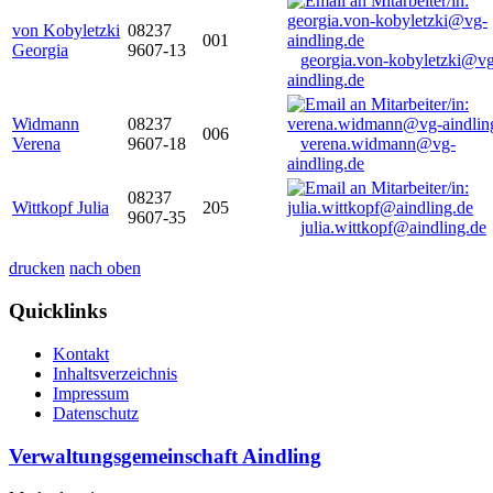
von Kobyletzki
08237
001
Georgia
9607-13
georgia.von-kobyletzki@vg
aindling.de
Widmann
08237
006
Verena
9607-18
verena.widmann@vg-
aindling.de
08237
Wittkopf Julia
205
9607-35
julia.wittkopf@aindling.de
drucken
nach oben
Quicklinks
Kontakt
Inhaltsverzeichnis
Impressum
Datenschutz
Verwaltungsgemeinschaft Aindling