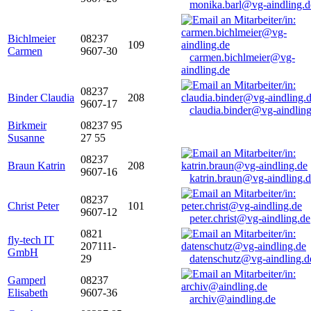
monika.barl@vg-aindling.d
Bichlmeier
08237
109
Carmen
9607-30
carmen.bichlmeier@vg-
aindling.de
08237
Binder Claudia
208
9607-17
claudia.binder@vg-aindling
Birkmeir
08237 95
Susanne
27 55
08237
Braun Katrin
208
9607-16
katrin.braun@vg-aindling.
08237
Christ Peter
101
9607-12
peter.christ@vg-aindling.de
0821
fly-tech IT
207111-
GmbH
29
datenschutz@vg-aindling.d
Gamperl
08237
Elisabeth
9607-36
archiv@aindling.de