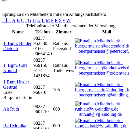
Sprung zu den Mitarbeitern mit dem Anfangsbuchstaben:
1
A
B
C
f
G
H
K
L
M
P
R
S
v
W
Telefonliste der Mitarbeiter/innen der Verwaltung
Name
Telefon
Zimmer
Mail
08237
1. Bgm. Binder
952530
Rathaus
Dietrich
0160
Petersdorf
buergermeister@petersdorf
90664140
08237
1. Bgm. Carl
959156
Rathaus
Konrad
0174
Todtenweis
buergermeister@todtenweis
1421854
1.Bgm Hitzler
Gertrud
08237
105
Erste
9607-0
buergermeisterin@aindling
Bürgermeisterin
08237
Alt Ruth
008
9607-10
ruth.alt@vg-aindling.de
08237
Barl Monika
009
9607-20