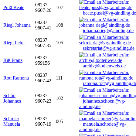
08237
Pußl Beate
107
9607-26
beate.pussl@vg-aindling.de
08237
Riegl Johanna
108
9607-41
johanna.riegl@aindling.de
08237
Riegl Petra
105
9607-35
sekretariat@vg-aindling.de
08237
Riß Franz
959156
archiv@todtenweis.de
08237
Rott Ramona
111
9607-42
ramona.rott@vg-aindling.d
Schön
08237
102
Johannes
9607-23
johannes.schoen@vg-
aindling.de
Schreier
08237
005
Manuela
9607-19
manuela.schreier@vg-
aindling.de