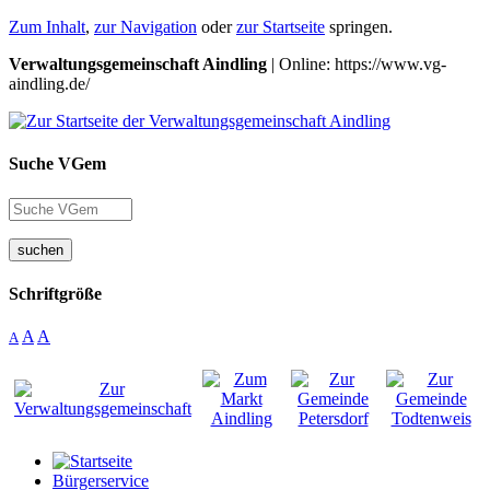
Zum Inhalt
,
zur Navigation
oder
zur Startseite
springen.
Verwaltungsgemeinschaft Aindling
| Online: https://www.vg-
aindling.de/
Suche VGem
suchen
Schriftgröße
A
A
A
Bürgerservice