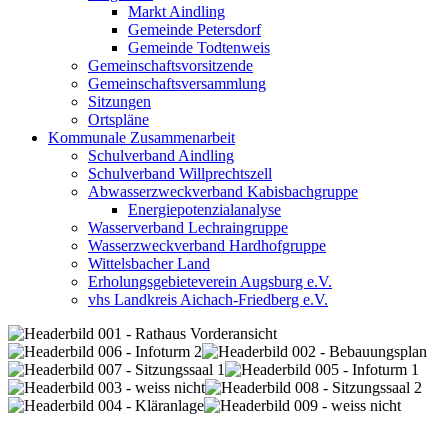
Markt Aindling
Gemeinde Petersdorf
Gemeinde Todtenweis
Gemeinschaftsvorsitzende
Gemeinschaftsversammlung
Sitzungen
Ortspläne
Kommunale Zusammenarbeit
Schulverband Aindling
Schulverband Willprechtszell
Abwasserzweckverband Kabisbachgruppe
Energiepotenzialanalyse
Wasserverband Lechraingruppe
Wasserzweckverband Hardhofgruppe
Wittelsbacher Land
Erholungsgebieteverein Augsburg e.V.
vhs Landkreis Aichach-Friedberg e.V.