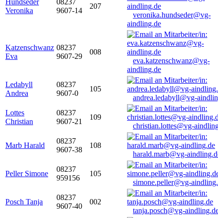
Hundseder
08237
207
Veronika
9607-14
veronika.hundseder@vg-
aindling.de
Katzenschwanz
08237
008
Eva
9607-29
eva.katzenschwanz@vg-
aindling.de
Ledabyll
08237
105
Andrea
9607-0
andrea.ledabyll@vg-aindli
Lottes
08237
109
Christian
9607-21
christian.lottes@vg-aindlin
08237
Marb Harald
108
9607-38
harald.marb@vg-aindling.d
08237
Peller Simone
105
959156
simone.peller@vg-aindling
08237
Posch Tanja
002
9607-40
tanja.posch@vg-aindling.d