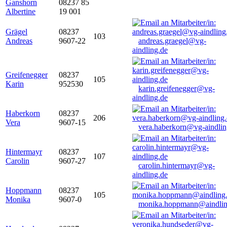
Ganshorn
08237 85
Albertine
19 001
Grägel
08237
103
Andreas
9607-22
andreas.graegel@vg-
aindling.de
Greifenegger
08237
105
Karin
952530
karin.greifenegger@vg-
aindling.de
Haberkorn
08237
206
Vera
9607-15
vera.haberkorn@vg-aindlin
Hintermayr
08237
107
Carolin
9607-27
carolin.hintermayr@vg-
aindling.de
Hoppmann
08237
105
Monika
9607-0
monika.hoppmann@aindlin