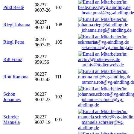
08237
Pußl Beate
107
9607-26
beate.pussl@vg-aindling.de
08237
Riegl Johanna
108
9607-41
johanna.riegl@aindling.de
08237
Riegl Petra
105
9607-35
sekretariat@vg-aindling.de
08237
Riß Franz
959156
archiv@todtenweis.de
08237
Rott Ramona
111
9607-42
ramona.rott@vg-aindling.d
Schön
08237
102
Johannes
9607-23
johannes.schoen@vg-
aindling.de
Schreier
08237
005
Manuela
9607-19
manuela.schreier@vg-
aindling.de