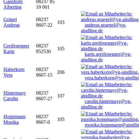
Ganshorn
08237 85
Albertine
19 001
Grägel
08237
103
Andreas
9607-22
andreas.graegel@vg-
aindling.de
Greifenegger
08237
105
Karin
952530
karin.greifenegger@vg-
aindling.de
Haberkorn
08237
206
Vera
9607-15
vera.haberkorn@vg-aindlin
Hintermayr
08237
107
Carolin
9607-27
carolin.hintermayr@vg-
aindling.de
Hoppmann
08237
105
Monika
9607-0
monika.hoppmann@aindlin