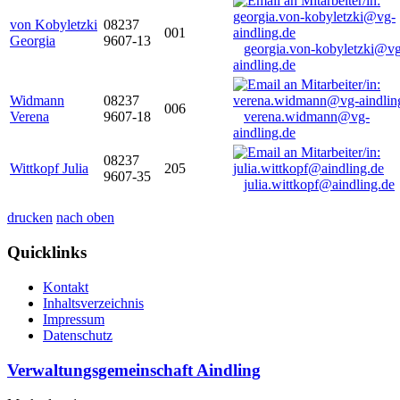
von Kobyletzki
08237
001
Georgia
9607-13
georgia.von-kobyletzki@vg
aindling.de
Widmann
08237
006
Verena
9607-18
verena.widmann@vg-
aindling.de
08237
Wittkopf Julia
205
9607-35
julia.wittkopf@aindling.de
drucken
nach oben
Quicklinks
Kontakt
Inhaltsverzeichnis
Impressum
Datenschutz
Verwaltungsgemeinschaft Aindling