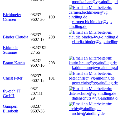
monika.barl@vg-aindling.d
Bichlmeier
08237
109
Carmen
9607-30
carmen.bichlmeier@vg-
aindling.de
08237
Binder Claudia
208
9607-17
claudia.binder@vg-aindling
Birkmeir
08237 95
Susanne
27 55
08237
Braun Katrin
208
9607-16
katrin.braun@vg-aindling.
08237
Christ Peter
101
9607-12
peter.christ@vg-aindling.de
0821
fly-tech IT
207111-
GmbH
29
datenschutz@vg-aindling.d
Gamperl
08237
Elisabeth
9607-36
archiv@aindling.de