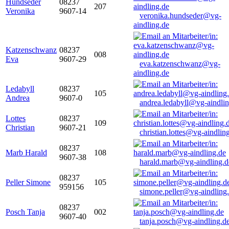
Hundseder
08237
207
Veronika
9607-14
veronika.hundseder@vg-
aindling.de
Katzenschwanz
08237
008
Eva
9607-29
eva.katzenschwanz@vg-
aindling.de
Ledabyll
08237
105
Andrea
9607-0
andrea.ledabyll@vg-aindli
Lottes
08237
109
Christian
9607-21
christian.lottes@vg-aindlin
08237
Marb Harald
108
9607-38
harald.marb@vg-aindling.d
08237
Peller Simone
105
959156
simone.peller@vg-aindling
08237
Posch Tanja
002
9607-40
tanja.posch@vg-aindling.d