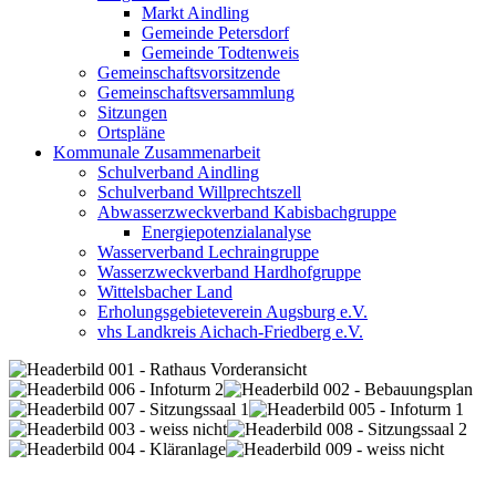
Markt Aindling
Gemeinde Petersdorf
Gemeinde Todtenweis
Gemeinschaftsvorsitzende
Gemeinschaftsversammlung
Sitzungen
Ortspläne
Kommunale Zusammenarbeit
Schulverband Aindling
Schulverband Willprechtszell
Abwasserzweckverband Kabisbachgruppe
Energiepotenzialanalyse
Wasserverband Lechraingruppe
Wasserzweckverband Hardhofgruppe
Wittelsbacher Land
Erholungsgebieteverein Augsburg e.V.
vhs Landkreis Aichach-Friedberg e.V.