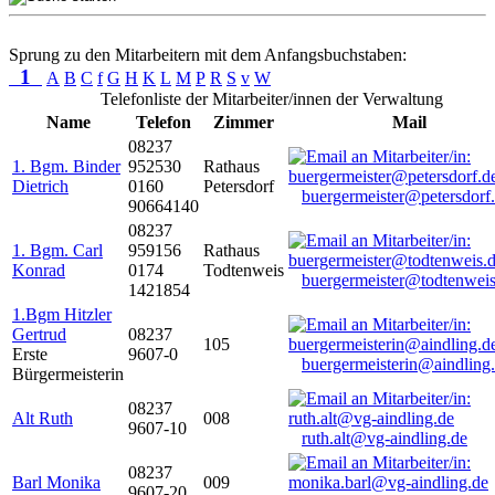
Sprung zu den Mitarbeitern mit dem Anfangsbuchstaben:
1
A
B
C
f
G
H
K
L
M
P
R
S
v
W
Telefonliste der Mitarbeiter/innen der Verwaltung
Name
Telefon
Zimmer
Mail
08237
1. Bgm. Binder
952530
Rathaus
Dietrich
0160
Petersdorf
buergermeister@petersdorf
90664140
08237
1. Bgm. Carl
959156
Rathaus
Konrad
0174
Todtenweis
buergermeister@todtenweis
1421854
1.Bgm Hitzler
Gertrud
08237
105
Erste
9607-0
buergermeisterin@aindling
Bürgermeisterin
08237
Alt Ruth
008
9607-10
ruth.alt@vg-aindling.de
08237
Barl Monika
009
9607-20