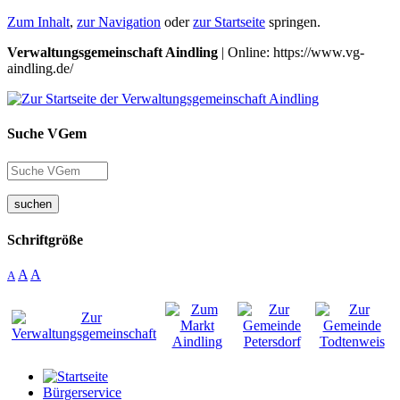
Zum Inhalt
,
zur Navigation
oder
zur Startseite
springen.
Verwaltungsgemeinschaft Aindling
| Online: https://www.vg-
aindling.de/
Suche VGem
suchen
Schriftgröße
A
A
A
Bürgerservice