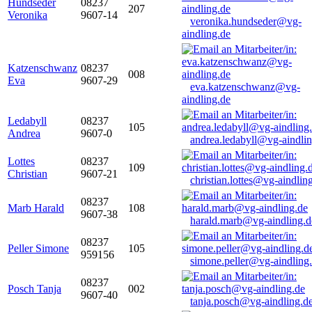
Hundseder
08237
207
Veronika
9607-14
veronika.hundseder@vg-
aindling.de
Katzenschwanz
08237
008
Eva
9607-29
eva.katzenschwanz@vg-
aindling.de
Ledabyll
08237
105
Andrea
9607-0
andrea.ledabyll@vg-aindli
Lottes
08237
109
Christian
9607-21
christian.lottes@vg-aindlin
08237
Marb Harald
108
9607-38
harald.marb@vg-aindling.d
08237
Peller Simone
105
959156
simone.peller@vg-aindling
08237
Posch Tanja
002
9607-40
tanja.posch@vg-aindling.d