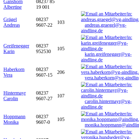
Ganshorn
08237 85
Albertine
19 001
Grägel
08237
103
Andreas
9607-22
andreas.graegel@vg-
aindling.de
Greifenegger
08237
105
Karin
952530
karin.greifenegger@vg-
aindling.de
Haberkorn
08237
206
Vera
9607-15
vera.haberkorn@vg-aindlin
Hintermayr
08237
107
Carolin
9607-27
carolin.hintermayr@vg-
aindling.de
Hoppmann
08237
105
Monika
9607-0
monika.hoppmann@aindlin