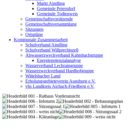
Markt Aindling
Gemeinde Petersdorf
Gemeinde Todtenweis
Gemeinschaftsvorsitzende
Gemeinschaftsversammlung
Sitzungen
Ortspläne
Kommunale Zusammenarbeit
Schulverband Aindling
Schulverband Willprechtszell
Abwasserzweckverband Kabisbachgruppe
Energiepotenzialanalyse
Wasserverband Lechraingruppe
Wasserzweckverband Hardhofgruppe
Wittelsbacher Land
Erholungsgebieteverein Augsburg e.V.
vhs Landkreis Aichach-Friedberg e.V.