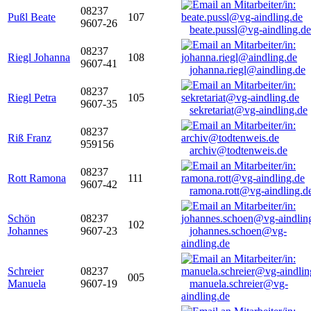
08237
Pußl Beate
107
9607-26
beate.pussl@vg-aindling.de
08237
Riegl Johanna
108
9607-41
johanna.riegl@aindling.de
08237
Riegl Petra
105
9607-35
sekretariat@vg-aindling.de
08237
Riß Franz
959156
archiv@todtenweis.de
08237
Rott Ramona
111
9607-42
ramona.rott@vg-aindling.d
Schön
08237
102
Johannes
9607-23
johannes.schoen@vg-
aindling.de
Schreier
08237
005
Manuela
9607-19
manuela.schreier@vg-
aindling.de