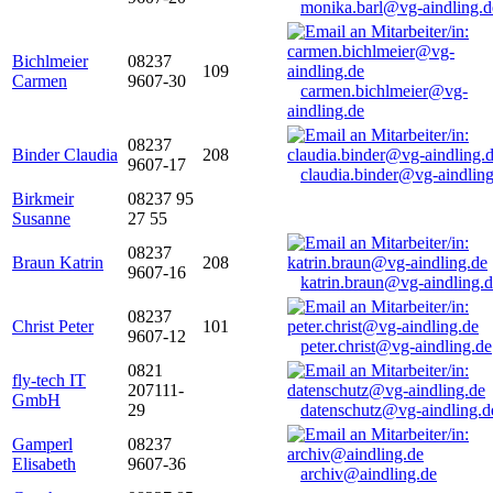
monika.barl@vg-aindling.d
Bichlmeier
08237
109
Carmen
9607-30
carmen.bichlmeier@vg-
aindling.de
08237
Binder Claudia
208
9607-17
claudia.binder@vg-aindling
Birkmeir
08237 95
Susanne
27 55
08237
Braun Katrin
208
9607-16
katrin.braun@vg-aindling.
08237
Christ Peter
101
9607-12
peter.christ@vg-aindling.de
0821
fly-tech IT
207111-
GmbH
29
datenschutz@vg-aindling.d
Gamperl
08237
Elisabeth
9607-36
archiv@aindling.de