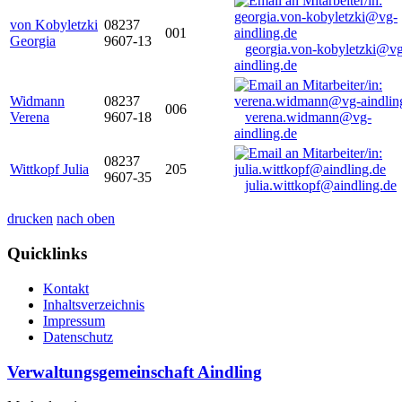
von Kobyletzki
08237
001
Georgia
9607-13
georgia.von-kobyletzki@vg
aindling.de
Widmann
08237
006
Verena
9607-18
verena.widmann@vg-
aindling.de
08237
Wittkopf Julia
205
9607-35
julia.wittkopf@aindling.de
drucken
nach oben
Quicklinks
Kontakt
Inhaltsverzeichnis
Impressum
Datenschutz
Verwaltungsgemeinschaft Aindling