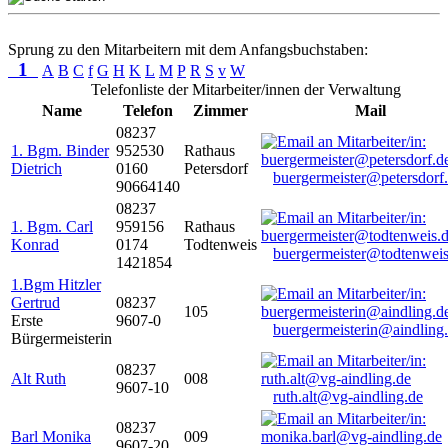
Sprung zu den Mitarbeitern mit dem Anfangsbuchstaben:
1
A
B
C
f
G
H
K
L
M
P
R
S
v
W
Telefonliste der Mitarbeiter/innen der Verwaltung
Name
Telefon
Zimmer
Mail
08237
1. Bgm. Binder
952530
Rathaus
Dietrich
0160
Petersdorf
buergermeister@petersdorf
90664140
08237
1. Bgm. Carl
959156
Rathaus
Konrad
0174
Todtenweis
buergermeister@todtenweis
1421854
1.Bgm Hitzler
Gertrud
08237
105
Erste
9607-0
buergermeisterin@aindling
Bürgermeisterin
08237
Alt Ruth
008
9607-10
ruth.alt@vg-aindling.de
08237
Barl Monika
009
9607-20