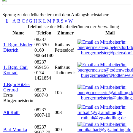
Sprung zu den Mitarbeitern mit dem Anfangsbuchstaben:
1
A
B
C
f
G
H
K
L
M
P
R
S
v
W
Telefonliste der Mitarbeiter/innen der Verwaltung
Name
Telefon
Zimmer
Mail
08237
1. Bgm. Binder
952530
Rathaus
Dietrich
0160
Petersdorf
buergermeister@petersdorf
90664140
08237
1. Bgm. Carl
959156
Rathaus
Konrad
0174
Todtenweis
buergermeister@todtenweis
1421854
1.Bgm Hitzler
Gertrud
08237
105
Erste
9607-0
buergermeisterin@aindling
Bürgermeisterin
08237
Alt Ruth
008
9607-10
ruth.alt@vg-aindling.de
08237
Barl Monika
009
9607-20