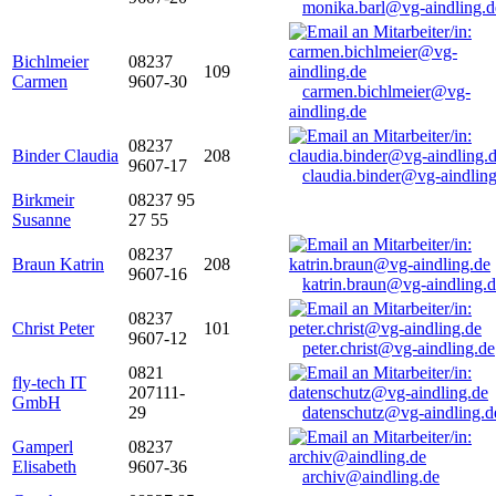
monika.barl@vg-aindling.d
Bichlmeier
08237
109
Carmen
9607-30
carmen.bichlmeier@vg-
aindling.de
08237
Binder Claudia
208
9607-17
claudia.binder@vg-aindling
Birkmeir
08237 95
Susanne
27 55
08237
Braun Katrin
208
9607-16
katrin.braun@vg-aindling.
08237
Christ Peter
101
9607-12
peter.christ@vg-aindling.de
0821
fly-tech IT
207111-
GmbH
29
datenschutz@vg-aindling.d
Gamperl
08237
Elisabeth
9607-36
archiv@aindling.de