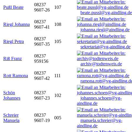
08237
Pußl Beate
107
9607-26
beate.pussl@vg-aindling.de
08237
Riegl Johanna
108
9607-41
johanna.riegl@aindling.de
08237
Riegl Petra
105
9607-35
sekretariat@vg-aindling.de
08237
Riß Franz
959156
archiv@todtenweis.de
08237
Rott Ramona
111
9607-42
ramona.rott@vg-aindling.d
Schön
08237
102
Johannes
9607-23
johannes.schoen@vg-
aindling.de
Schreier
08237
005
Manuela
9607-19
manuela.schreier@vg-
aindling.de