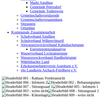
Markt Aindling
Gemeinde Petersdorf
Gemeinde Todtenweis
Gemeinschaftsvorsitzende
Gemeinschaftsversammlung
Sitzungen
Ortspläne
Kommunale Zusammenarbeit
Schulverband Aindling
Schulverband Willprechtszell
Abwasserzweckverband Kabisbachgruppe
Energiepotenzialanalyse
Wasserverband Lechraingruppe
Wasserzweckverband Hardhofgruppe
Wittelsbacher Land
Erholungsgebieteverein Augsburg e.V.
vhs Landkreis Aichach-Friedberg e.V.