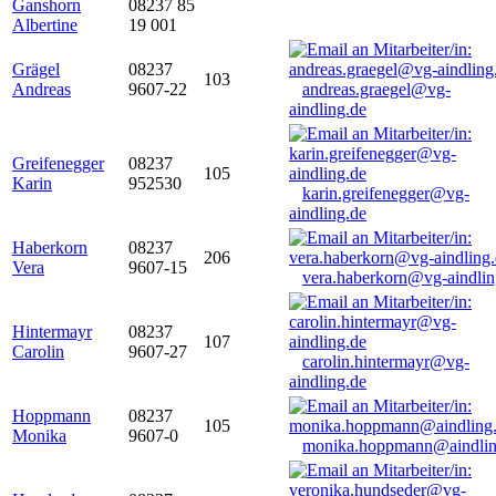
Ganshorn
08237 85
Albertine
19 001
Grägel
08237
103
Andreas
9607-22
andreas.graegel@vg-
aindling.de
Greifenegger
08237
105
Karin
952530
karin.greifenegger@vg-
aindling.de
Haberkorn
08237
206
Vera
9607-15
vera.haberkorn@vg-aindlin
Hintermayr
08237
107
Carolin
9607-27
carolin.hintermayr@vg-
aindling.de
Hoppmann
08237
105
Monika
9607-0
monika.hoppmann@aindlin