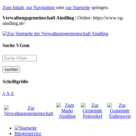
Zum Inhalt
,
zur Navigation
oder
zur Startseite
springen.
Verwaltungsgemeinschaft Aindling
| Online: https://www.vg-
aindling.de/
Suche VGem
suchen
Schriftgröße
A
A
A
Bürgerservice