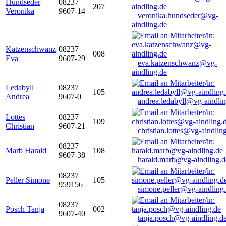
Hundseder
08237
207
Veronika
9607-14
veronika.hundseder@vg-
aindling.de
Katzenschwanz
08237
008
Eva
9607-29
eva.katzenschwanz@vg-
aindling.de
Ledabyll
08237
105
Andrea
9607-0
andrea.ledabyll@vg-aindli
Lottes
08237
109
Christian
9607-21
christian.lottes@vg-aindlin
08237
Marb Harald
108
9607-38
harald.marb@vg-aindling.d
08237
Peller Simone
105
959156
simone.peller@vg-aindling
08237
Posch Tanja
002
9607-40
tanja.posch@vg-aindling.d