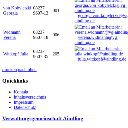
von Kobyletzki
08237
001
Georgia
9607-13
georgia.von-kobyletzki@vg
aindling.de
Widmann
08237
006
Verena
9607-18
verena.widmann@vg-
aindling.de
08237
Wittkopf Julia
205
9607-35
julia.wittkopf@aindling.de
drucken
nach oben
Quicklinks
Kontakt
Inhaltsverzeichnis
Impressum
Datenschutz
Verwaltungsgemeinschaft Aindling