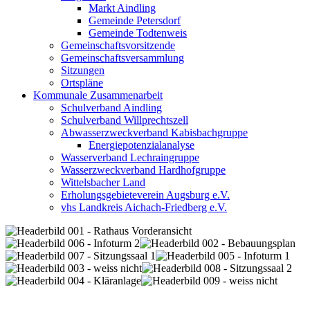
Markt Aindling
Gemeinde Petersdorf
Gemeinde Todtenweis
Gemeinschaftsvorsitzende
Gemeinschaftsversammlung
Sitzungen
Ortspläne
Kommunale Zusammenarbeit
Schulverband Aindling
Schulverband Willprechtszell
Abwasserzweckverband Kabisbachgruppe
Energiepotenzialanalyse
Wasserverband Lechraingruppe
Wasserzweckverband Hardhofgruppe
Wittelsbacher Land
Erholungsgebieteverein Augsburg e.V.
vhs Landkreis Aichach-Friedberg e.V.