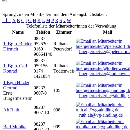
Sprung zu den Mitarbeitern mit dem Anfangsbuchstaben:
1
A
B
C
f
G
H
K
L
M
P
R
S
v
W
Telefonliste der Mitarbeiter/innen der Verwaltung
Name
Telefon
Zimmer
Mail
08237
1. Bgm. Binder
952530
Rathaus
Dietrich
0160
Petersdorf
buergermeister@petersdorf
90664140
08237
1. Bgm. Carl
959156
Rathaus
Konrad
0174
Todtenweis
buergermeister@todtenweis
1421854
1.Bgm Hitzler
Gertrud
08237
105
Erste
9607-0
buergermeisterin@aindling
Bürgermeisterin
08237
Alt Ruth
008
9607-10
ruth.alt@vg-aindling.de
08237
Barl Monika
009
9607-20