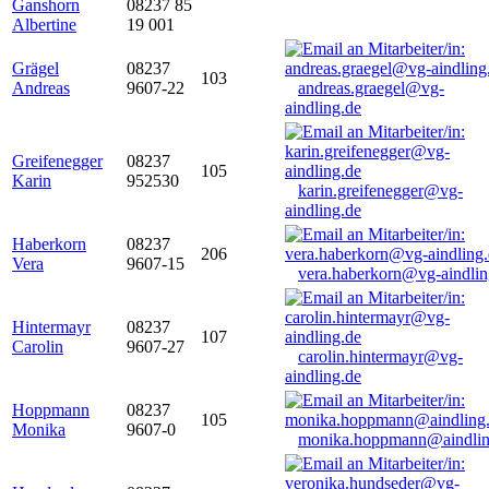
Ganshorn
08237 85
Albertine
19 001
Grägel
08237
103
Andreas
9607-22
andreas.graegel@vg-
aindling.de
Greifenegger
08237
105
Karin
952530
karin.greifenegger@vg-
aindling.de
Haberkorn
08237
206
Vera
9607-15
vera.haberkorn@vg-aindlin
Hintermayr
08237
107
Carolin
9607-27
carolin.hintermayr@vg-
aindling.de
Hoppmann
08237
105
Monika
9607-0
monika.hoppmann@aindlin