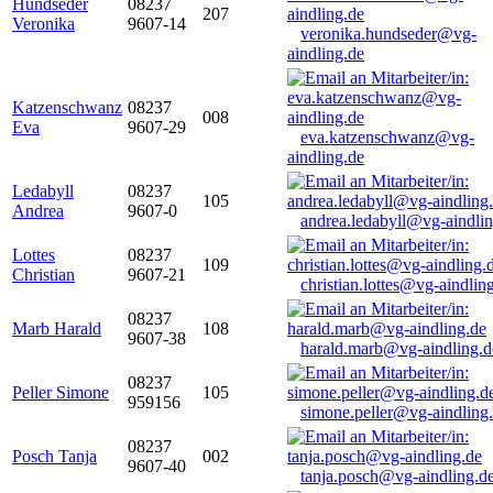
Hundseder
08237
207
Veronika
9607-14
veronika.hundseder@vg-
aindling.de
Katzenschwanz
08237
008
Eva
9607-29
eva.katzenschwanz@vg-
aindling.de
Ledabyll
08237
105
Andrea
9607-0
andrea.ledabyll@vg-aindli
Lottes
08237
109
Christian
9607-21
christian.lottes@vg-aindlin
08237
Marb Harald
108
9607-38
harald.marb@vg-aindling.d
08237
Peller Simone
105
959156
simone.peller@vg-aindling
08237
Posch Tanja
002
9607-40
tanja.posch@vg-aindling.d