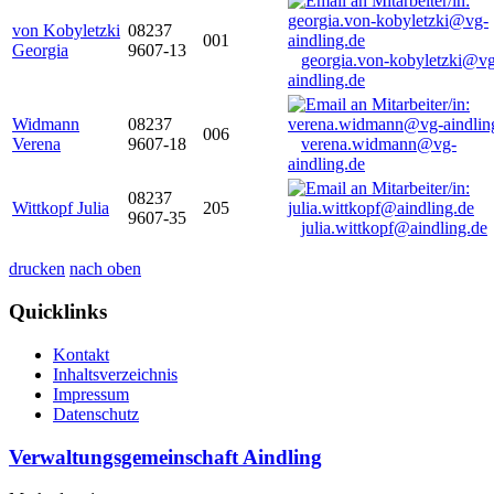
von Kobyletzki
08237
001
Georgia
9607-13
georgia.von-kobyletzki@vg
aindling.de
Widmann
08237
006
Verena
9607-18
verena.widmann@vg-
aindling.de
08237
Wittkopf Julia
205
9607-35
julia.wittkopf@aindling.de
drucken
nach oben
Quicklinks
Kontakt
Inhaltsverzeichnis
Impressum
Datenschutz
Verwaltungsgemeinschaft Aindling