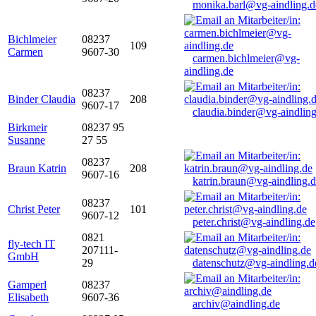
monika.barl@vg-aindling.d
Bichlmeier
08237
109
Carmen
9607-30
carmen.bichlmeier@vg-
aindling.de
08237
Binder Claudia
208
9607-17
claudia.binder@vg-aindling
Birkmeir
08237 95
Susanne
27 55
08237
Braun Katrin
208
9607-16
katrin.braun@vg-aindling.
08237
Christ Peter
101
9607-12
peter.christ@vg-aindling.de
0821
fly-tech IT
207111-
GmbH
29
datenschutz@vg-aindling.d
Gamperl
08237
Elisabeth
9607-36
archiv@aindling.de