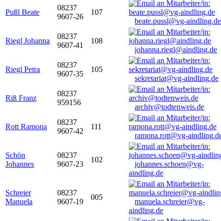
08237
Pußl Beate
107
9607-26
beate.pussl@vg-aindling.de
08237
Riegl Johanna
108
9607-41
johanna.riegl@aindling.de
08237
Riegl Petra
105
9607-35
sekretariat@vg-aindling.de
08237
Riß Franz
959156
archiv@todtenweis.de
08237
Rott Ramona
111
9607-42
ramona.rott@vg-aindling.d
Schön
08237
102
Johannes
9607-23
johannes.schoen@vg-
aindling.de
Schreier
08237
005
Manuela
9607-19
manuela.schreier@vg-
aindling.de