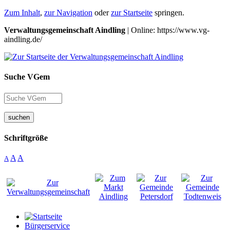
Zum Inhalt
,
zur Navigation
oder
zur Startseite
springen.
Verwaltungsgemeinschaft Aindling
| Online: https://www.vg-
aindling.de/
Suche VGem
suchen
Schriftgröße
A
A
A
Bürgerservice