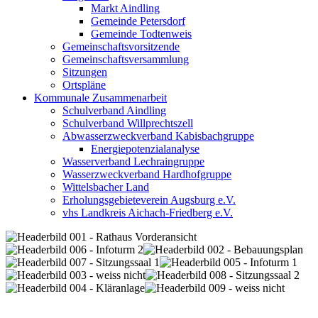
Markt Aindling
Gemeinde Petersdorf
Gemeinde Todtenweis
Gemeinschaftsvorsitzende
Gemeinschaftsversammlung
Sitzungen
Ortspläne
Kommunale Zusammenarbeit
Schulverband Aindling
Schulverband Willprechtszell
Abwasserzweckverband Kabisbachgruppe
Energiepotenzialanalyse
Wasserverband Lechraingruppe
Wasserzweckverband Hardhofgruppe
Wittelsbacher Land
Erholungsgebieteverein Augsburg e.V.
vhs Landkreis Aichach-Friedberg e.V.