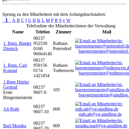
Sprung zu den Mitarbeitern mit dem Anfangsbuchstaben:
1
A
B
C
f
G
H
K
L
M
P
R
S
v
W
Telefonliste der Mitarbeiter/innen der Verwaltung
Name
Telefon
Zimmer
Mail
08237
1. Bgm. Binder
952530
Rathaus
Dietrich
0160
Petersdorf
buergermeister@petersdorf
90664140
08237
1. Bgm. Carl
959156
Rathaus
Konrad
0174
Todtenweis
buergermeister@todtenweis
1421854
1.Bgm Hitzler
Gertrud
08237
105
Erste
9607-0
buergermeisterin@aindling
Bürgermeisterin
08237
Alt Ruth
008
9607-10
ruth.alt@vg-aindling.de
08237
Barl Monika
009
9607-20