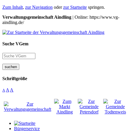
Zum Inhalt
,
zur Navigation
oder
zur Startseite
springen.
Verwaltungsgemeinschaft Aindling
| Online: https://www.vg-
aindling.de/
Suche VGem
suchen
Schriftgröße
A
A
A
Bürgerservice