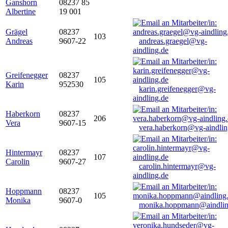
Ganshorn
08237 85
Albertine
19 001
Grägel
08237
103
Andreas
9607-22
andreas.graegel@vg-
aindling.de
Greifenegger
08237
105
Karin
952530
karin.greifenegger@vg-
aindling.de
Haberkorn
08237
206
Vera
9607-15
vera.haberkorn@vg-aindlin
Hintermayr
08237
107
Carolin
9607-27
carolin.hintermayr@vg-
aindling.de
Hoppmann
08237
105
Monika
9607-0
monika.hoppmann@aindlin