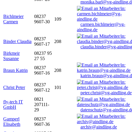
monika.barl@vg-aindling.d
Bichlmeier
08237
109
Carmen
9607-30
carmen.bichlmeier@vg-
aindling.de
08237
Binder Claudia
208
9607-17
claudia.binder@vg-aindling
Birkmeir
08237 95
Susanne
27 55
08237
Braun Katrin
208
9607-16
katrin.braun@vg-aindling.
08237
Christ Peter
101
9607-12
peter.christ@vg-aindling.de
0821
fly-tech IT
207111-
GmbH
29
datenschutz@vg-aindling.d
Gamperl
08237
Elisabeth
9607-36
archiv@aindling.de