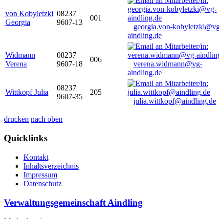
von Kobyletzki
08237
001
Georgia
9607-13
georgia.von-kobyletzki@vg
aindling.de
Widmann
08237
006
Verena
9607-18
verena.widmann@vg-
aindling.de
08237
Wittkopf Julia
205
9607-35
julia.wittkopf@aindling.de
drucken
nach oben
Quicklinks
Kontakt
Inhaltsverzeichnis
Impressum
Datenschutz
Verwaltungsgemeinschaft Aindling