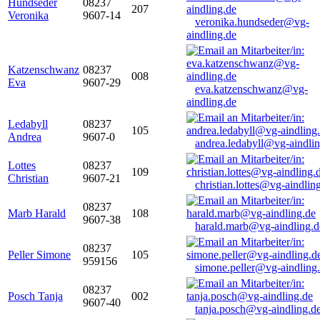
Hundseder
08237
207
Veronika
9607-14
veronika.hundseder@vg-
aindling.de
Katzenschwanz
08237
008
Eva
9607-29
eva.katzenschwanz@vg-
aindling.de
Ledabyll
08237
105
Andrea
9607-0
andrea.ledabyll@vg-aindli
Lottes
08237
109
Christian
9607-21
christian.lottes@vg-aindlin
08237
Marb Harald
108
9607-38
harald.marb@vg-aindling.d
08237
Peller Simone
105
959156
simone.peller@vg-aindling
08237
Posch Tanja
002
9607-40
tanja.posch@vg-aindling.d