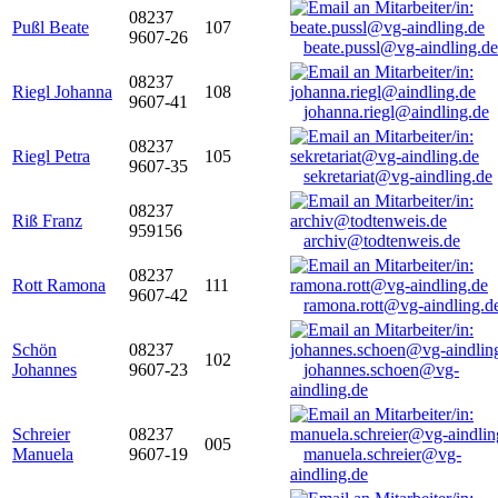
08237
Pußl Beate
107
9607-26
beate.pussl@vg-aindling.de
08237
Riegl Johanna
108
9607-41
johanna.riegl@aindling.de
08237
Riegl Petra
105
9607-35
sekretariat@vg-aindling.de
08237
Riß Franz
959156
archiv@todtenweis.de
08237
Rott Ramona
111
9607-42
ramona.rott@vg-aindling.d
Schön
08237
102
Johannes
9607-23
johannes.schoen@vg-
aindling.de
Schreier
08237
005
Manuela
9607-19
manuela.schreier@vg-
aindling.de