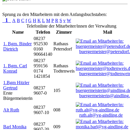
Sprung zu den Mitarbeitern mit dem Anfangsbuchstaben:
1
A
B
C
f
G
H
K
L
M
P
R
S
v
W
Telefonliste der Mitarbeiter/innen der Verwaltung
Name
Telefon
Zimmer
Mail
08237
1. Bgm. Binder
952530
Rathaus
Dietrich
0160
Petersdorf
buergermeister@petersdorf
90664140
08237
1. Bgm. Carl
959156
Rathaus
Konrad
0174
Todtenweis
buergermeister@todtenweis
1421854
1.Bgm Hitzler
Gertrud
08237
105
Erste
9607-0
buergermeisterin@aindling
Bürgermeisterin
08237
Alt Ruth
008
9607-10
ruth.alt@vg-aindling.de
08237
Barl Monika
009
9607-20