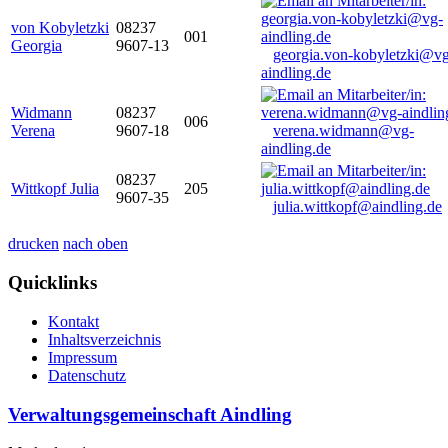
von Kobyletzki
08237
001
Georgia
9607-13
georgia.von-kobyletzki@vg
aindling.de
Widmann
08237
006
Verena
9607-18
verena.widmann@vg-
aindling.de
08237
Wittkopf Julia
205
9607-35
julia.wittkopf@aindling.de
drucken
nach oben
Quicklinks
Kontakt
Inhaltsverzeichnis
Impressum
Datenschutz
Verwaltungsgemeinschaft Aindling