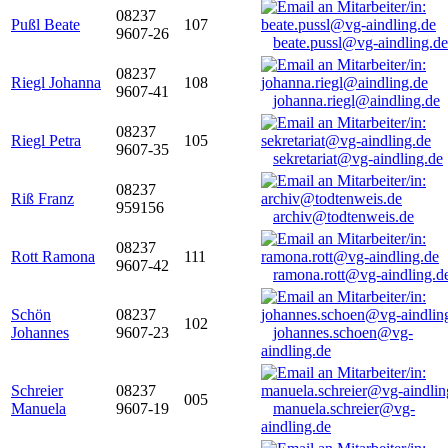
08237
Pußl Beate
107
9607-26
beate.pussl@vg-aindling.de
08237
Riegl Johanna
108
9607-41
johanna.riegl@aindling.de
08237
Riegl Petra
105
9607-35
sekretariat@vg-aindling.de
08237
Riß Franz
959156
archiv@todtenweis.de
08237
Rott Ramona
111
9607-42
ramona.rott@vg-aindling.d
Schön
08237
102
Johannes
9607-23
johannes.schoen@vg-
aindling.de
Schreier
08237
005
Manuela
9607-19
manuela.schreier@vg-
aindling.de