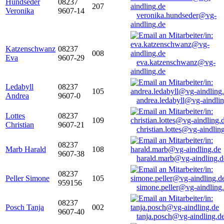
Hundseder
08237
207
Veronika
9607-14
veronika.hundseder@vg-
aindling.de
Katzenschwanz
08237
008
Eva
9607-29
eva.katzenschwanz@vg-
aindling.de
Ledabyll
08237
105
Andrea
9607-0
andrea.ledabyll@vg-aindli
Lottes
08237
109
Christian
9607-21
christian.lottes@vg-aindlin
08237
Marb Harald
108
9607-38
harald.marb@vg-aindling.d
08237
Peller Simone
105
959156
simone.peller@vg-aindling
08237
Posch Tanja
002
9607-40
tanja.posch@vg-aindling.d