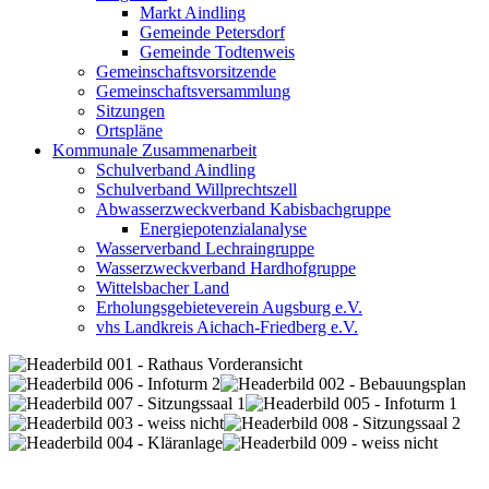
Markt Aindling
Gemeinde Petersdorf
Gemeinde Todtenweis
Gemeinschaftsvorsitzende
Gemeinschaftsversammlung
Sitzungen
Ortspläne
Kommunale Zusammenarbeit
Schulverband Aindling
Schulverband Willprechtszell
Abwasserzweckverband Kabisbachgruppe
Energiepotenzialanalyse
Wasserverband Lechraingruppe
Wasserzweckverband Hardhofgruppe
Wittelsbacher Land
Erholungsgebieteverein Augsburg e.V.
vhs Landkreis Aichach-Friedberg e.V.