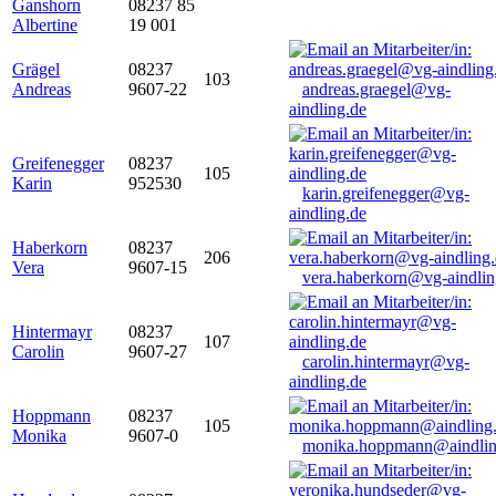
Ganshorn
08237 85
Albertine
19 001
Grägel
08237
103
Andreas
9607-22
andreas.graegel@vg-
aindling.de
Greifenegger
08237
105
Karin
952530
karin.greifenegger@vg-
aindling.de
Haberkorn
08237
206
Vera
9607-15
vera.haberkorn@vg-aindlin
Hintermayr
08237
107
Carolin
9607-27
carolin.hintermayr@vg-
aindling.de
Hoppmann
08237
105
Monika
9607-0
monika.hoppmann@aindlin