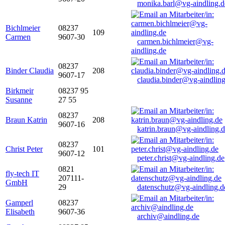
monika.barl@vg-aindling.d
Bichlmeier
08237
109
Carmen
9607-30
carmen.bichlmeier@vg-
aindling.de
08237
Binder Claudia
208
9607-17
claudia.binder@vg-aindling
Birkmeir
08237 95
Susanne
27 55
08237
Braun Katrin
208
9607-16
katrin.braun@vg-aindling.
08237
Christ Peter
101
9607-12
peter.christ@vg-aindling.de
0821
fly-tech IT
207111-
GmbH
29
datenschutz@vg-aindling.d
Gamperl
08237
Elisabeth
9607-36
archiv@aindling.de