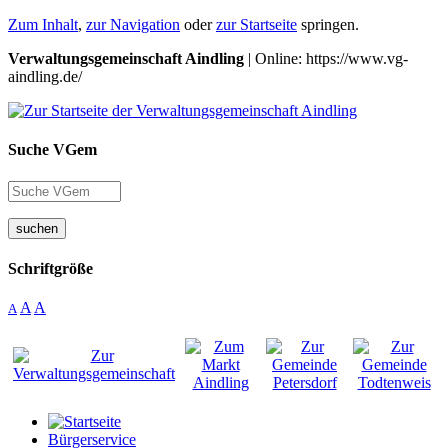
Zum Inhalt
,
zur Navigation
oder
zur Startseite
springen.
Verwaltungsgemeinschaft Aindling
| Online: https://www.vg-
aindling.de/
Suche VGem
suchen
Schriftgröße
A
A
A
Bürgerservice