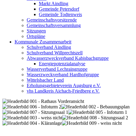
Markt Aindling
Gemeinde Petersdorf
Gemeinde Todtenweis
Gemeinschaftsvorsitzende
Gemeinschaftsversammlung
Sitzungen
Ortspläne
Kommunale Zusammenarbeit
Schulverband Aindling
Schulverband Willprechtszell
Abwasserzweckverband Kabisbachgruppe
Energiepotenzialanalyse
Wasserverband Lechraingruppe
Wasserzweckverband Hardhofgruppe
Wittelsbacher Land
Erholungsgebieteverein Augsburg e.V.
vhs Landkreis Aichach-Friedberg e.V.