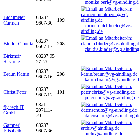
monika.barl@vg-aindling.d
Bichlmeier
08237
109
Carmen
9607-30
carmen.bichlmeier@vg-
aindling.de
08237
Binder Claudia
208
9607-17
claudia.binder@vg-aindling
Birkmeir
08237 95
Susanne
27 55
08237
Braun Katrin
208
9607-16
katrin.braun@vg-aindling.
08237
Christ Peter
101
9607-12
peter.christ@vg-aindling.de
0821
fly-tech IT
207111-
GmbH
29
datenschutz@vg-aindling.d
Gamperl
08237
Elisabeth
9607-36
archiv@aindling.de