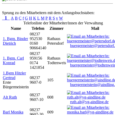
Sprung zu den Mitarbeitern mit dem Anfangsbuchstaben:
1
A
B
C
f
G
H
K
L
M
P
R
S
v
W
Telefonliste der Mitarbeiter/innen der Verwaltung
Name
Telefon
Zimmer
Mail
08237
1. Bgm. Binder
952530
Rathaus
Dietrich
0160
Petersdorf
buergermeister@petersdorf
90664140
08237
1. Bgm. Carl
959156
Rathaus
Konrad
0174
Todtenweis
buergermeister@todtenweis
1421854
1.Bgm Hitzler
Gertrud
08237
105
Erste
9607-0
buergermeisterin@aindling
Bürgermeisterin
08237
Alt Ruth
008
9607-10
ruth.alt@vg-aindling.de
08237
Barl Monika
009
9607-20