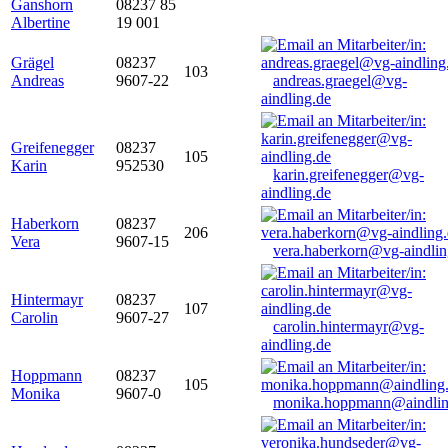
Ganshorn
08237 85
Albertine
19 001
Grägel
08237
103
Andreas
9607-22
andreas.graegel@vg-
aindling.de
Greifenegger
08237
105
Karin
952530
karin.greifenegger@vg-
aindling.de
Haberkorn
08237
206
Vera
9607-15
vera.haberkorn@vg-aindlin
Hintermayr
08237
107
Carolin
9607-27
carolin.hintermayr@vg-
aindling.de
Hoppmann
08237
105
Monika
9607-0
monika.hoppmann@aindlin