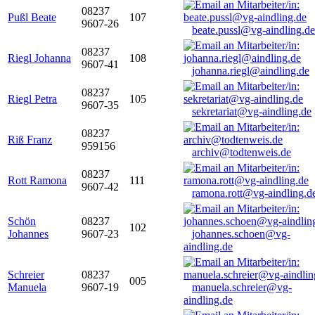
08237
Pußl Beate
107
9607-26
beate.pussl@vg-aindling.de
08237
Riegl Johanna
108
9607-41
johanna.riegl@aindling.de
08237
Riegl Petra
105
9607-35
sekretariat@vg-aindling.de
08237
Riß Franz
959156
archiv@todtenweis.de
08237
Rott Ramona
111
9607-42
ramona.rott@vg-aindling.d
Schön
08237
102
Johannes
9607-23
johannes.schoen@vg-
aindling.de
Schreier
08237
005
Manuela
9607-19
manuela.schreier@vg-
aindling.de