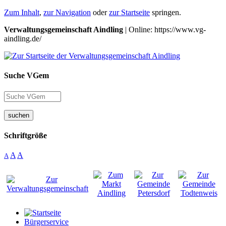
Zum Inhalt
,
zur Navigation
oder
zur Startseite
springen.
Verwaltungsgemeinschaft Aindling
| Online: https://www.vg-
aindling.de/
Suche VGem
suchen
Schriftgröße
A
A
A
Bürgerservice