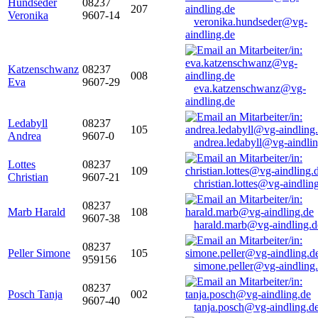
Hundseder
08237
207
Veronika
9607-14
veronika.hundseder@vg-
aindling.de
Katzenschwanz
08237
008
Eva
9607-29
eva.katzenschwanz@vg-
aindling.de
Ledabyll
08237
105
Andrea
9607-0
andrea.ledabyll@vg-aindli
Lottes
08237
109
Christian
9607-21
christian.lottes@vg-aindlin
08237
Marb Harald
108
9607-38
harald.marb@vg-aindling.d
08237
Peller Simone
105
959156
simone.peller@vg-aindling
08237
Posch Tanja
002
9607-40
tanja.posch@vg-aindling.d