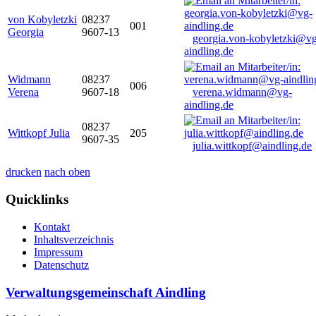
von Kobyletzki
08237
001
Georgia
9607-13
georgia.von-kobyletzki@vg
aindling.de
Widmann
08237
006
Verena
9607-18
verena.widmann@vg-
aindling.de
08237
Wittkopf Julia
205
9607-35
julia.wittkopf@aindling.de
drucken
nach oben
Quicklinks
Kontakt
Inhaltsverzeichnis
Impressum
Datenschutz
Verwaltungsgemeinschaft Aindling