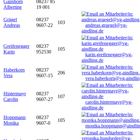
Ganshorn
08237 85
Albertine
19 001
Grägel
08237
103
Andreas
9607-22
andreas.graegel@vg-
aindling.de
Greifenegger
08237
105
Karin
952530
karin.greifenegger@vg-
aindling.de
Haberkorn
08237
206
Vera
9607-15
vera.haberkorn@vg-aindlin
Hintermayr
08237
107
Carolin
9607-27
carolin.hintermayr@vg-
aindling.de
Hoppmann
08237
105
Monika
9607-0
monika.hoppmann@aindlin