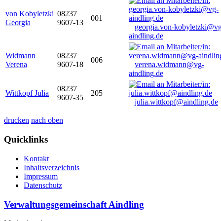
von Kobyletzki
08237
001
Georgia
9607-13
georgia.von-kobyletzki@vg
aindling.de
Widmann
08237
006
Verena
9607-18
verena.widmann@vg-
aindling.de
08237
Wittkopf Julia
205
9607-35
julia.wittkopf@aindling.de
drucken
nach oben
Quicklinks
Kontakt
Inhaltsverzeichnis
Impressum
Datenschutz
Verwaltungsgemeinschaft Aindling