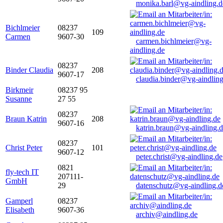
monika.barl@vg-aindling.d
Bichlmeier
08237
109
Carmen
9607-30
carmen.bichlmeier@vg-
aindling.de
08237
Binder Claudia
208
9607-17
claudia.binder@vg-aindling
Birkmeir
08237 95
Susanne
27 55
08237
Braun Katrin
208
9607-16
katrin.braun@vg-aindling.
08237
Christ Peter
101
9607-12
peter.christ@vg-aindling.de
0821
fly-tech IT
207111-
GmbH
29
datenschutz@vg-aindling.d
Gamperl
08237
Elisabeth
9607-36
archiv@aindling.de