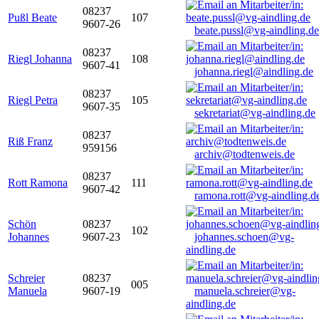
08237
Pußl Beate
107
9607-26
beate.pussl@vg-aindling.de
08237
Riegl Johanna
108
9607-41
johanna.riegl@aindling.de
08237
Riegl Petra
105
9607-35
sekretariat@vg-aindling.de
08237
Riß Franz
959156
archiv@todtenweis.de
08237
Rott Ramona
111
9607-42
ramona.rott@vg-aindling.d
Schön
08237
102
Johannes
9607-23
johannes.schoen@vg-
aindling.de
Schreier
08237
005
Manuela
9607-19
manuela.schreier@vg-
aindling.de