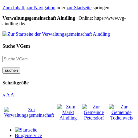
Zum Inhalt
,
zur Navigation
oder
zur Startseite
springen.
Verwaltungsgemeinschaft Aindling
| Online: https://www.vg-
aindling.de/
Suche VGem
suchen
Schriftgröße
A
A
A
Bürgerservice