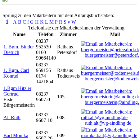
Sprung zu den Mitarbeitern mit dem Anfangsbuchstaben:
1
A
B
C
f
G
H
K
L
M
P
R
S
v
W
Telefonliste der Mitarbeiter/innen der Verwaltung
Name
Telefon
Zimmer
Mail
08237
1. Bgm. Binder
952530
Rathaus
Dietrich
0160
Petersdorf
buergermeister@petersdorf
90664140
08237
1. Bgm. Carl
959156
Rathaus
Konrad
0174
Todtenweis
buergermeister@todtenweis
1421854
1.Bgm Hitzler
Gertrud
08237
105
Erste
9607-0
buergermeisterin@aindling
Bürgermeisterin
08237
Alt Ruth
008
9607-10
ruth.alt@vg-aindling.de
08237
Barl Monika
009
9607-20