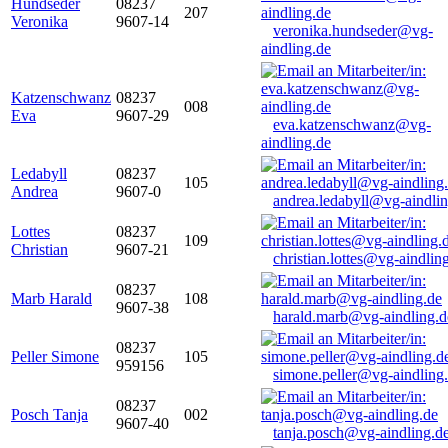
Hundseder
08237
207
Veronika
9607-14
veronika.hundseder@vg-
aindling.de
Katzenschwanz
08237
008
Eva
9607-29
eva.katzenschwanz@vg-
aindling.de
Ledabyll
08237
105
Andrea
9607-0
andrea.ledabyll@vg-aindli
Lottes
08237
109
Christian
9607-21
christian.lottes@vg-aindlin
08237
Marb Harald
108
9607-38
harald.marb@vg-aindling.d
08237
Peller Simone
105
959156
simone.peller@vg-aindling
08237
Posch Tanja
002
9607-40
tanja.posch@vg-aindling.d