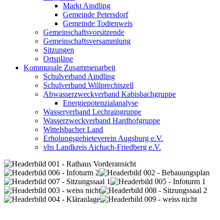
Markt Aindling
Gemeinde Petersdorf
Gemeinde Todtenweis
Gemeinschaftsvorsitzende
Gemeinschaftsversammlung
Sitzungen
Ortspläne
Kommunale Zusammenarbeit
Schulverband Aindling
Schulverband Willprechtszell
Abwasserzweckverband Kabisbachgruppe
Energiepotenzialanalyse
Wasserverband Lechraingruppe
Wasserzweckverband Hardhofgruppe
Wittelsbacher Land
Erholungsgebieteverein Augsburg e.V.
vhs Landkreis Aichach-Friedberg e.V.