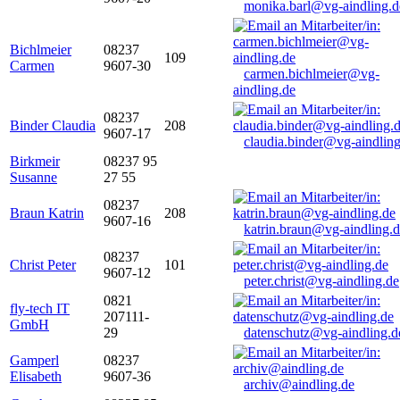
monika.barl@vg-aindling.d
Bichlmeier
08237
109
Carmen
9607-30
carmen.bichlmeier@vg-
aindling.de
08237
Binder Claudia
208
9607-17
claudia.binder@vg-aindling
Birkmeir
08237 95
Susanne
27 55
08237
Braun Katrin
208
9607-16
katrin.braun@vg-aindling.
08237
Christ Peter
101
9607-12
peter.christ@vg-aindling.de
0821
fly-tech IT
207111-
GmbH
29
datenschutz@vg-aindling.d
Gamperl
08237
Elisabeth
9607-36
archiv@aindling.de