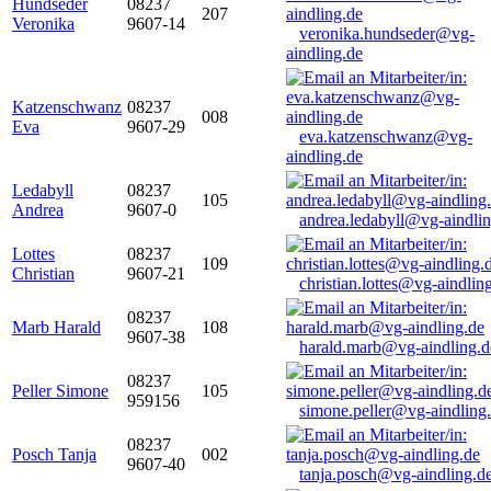
Hundseder
08237
207
Veronika
9607-14
veronika.hundseder@vg-
aindling.de
Katzenschwanz
08237
008
Eva
9607-29
eva.katzenschwanz@vg-
aindling.de
Ledabyll
08237
105
Andrea
9607-0
andrea.ledabyll@vg-aindli
Lottes
08237
109
Christian
9607-21
christian.lottes@vg-aindlin
08237
Marb Harald
108
9607-38
harald.marb@vg-aindling.d
08237
Peller Simone
105
959156
simone.peller@vg-aindling
08237
Posch Tanja
002
9607-40
tanja.posch@vg-aindling.d