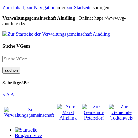
Zum Inhalt
,
zur Navigation
oder
zur Startseite
springen.
Verwaltungsgemeinschaft Aindling
| Online: https://www.vg-
aindling.de/
Suche VGem
suchen
Schriftgröße
A
A
A
Bürgerservice