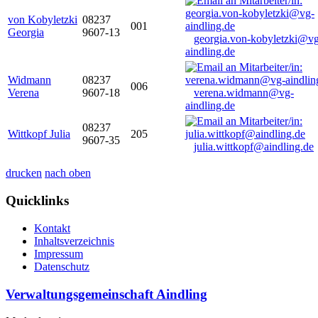
von Kobyletzki
08237
001
Georgia
9607-13
georgia.von-kobyletzki@vg
aindling.de
Widmann
08237
006
Verena
9607-18
verena.widmann@vg-
aindling.de
08237
Wittkopf Julia
205
9607-35
julia.wittkopf@aindling.de
drucken
nach oben
Quicklinks
Kontakt
Inhaltsverzeichnis
Impressum
Datenschutz
Verwaltungsgemeinschaft Aindling