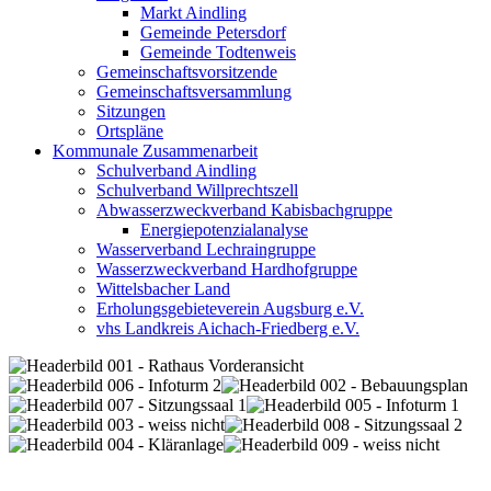
Markt Aindling
Gemeinde Petersdorf
Gemeinde Todtenweis
Gemeinschaftsvorsitzende
Gemeinschaftsversammlung
Sitzungen
Ortspläne
Kommunale Zusammenarbeit
Schulverband Aindling
Schulverband Willprechtszell
Abwasserzweckverband Kabisbachgruppe
Energiepotenzialanalyse
Wasserverband Lechraingruppe
Wasserzweckverband Hardhofgruppe
Wittelsbacher Land
Erholungsgebieteverein Augsburg e.V.
vhs Landkreis Aichach-Friedberg e.V.