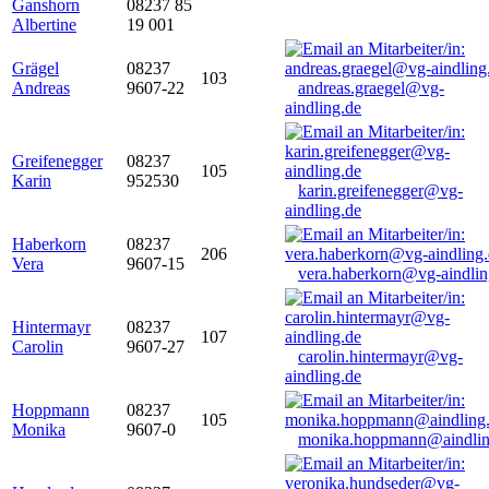
Ganshorn
08237 85
Albertine
19 001
Grägel
08237
103
Andreas
9607-22
andreas.graegel@vg-
aindling.de
Greifenegger
08237
105
Karin
952530
karin.greifenegger@vg-
aindling.de
Haberkorn
08237
206
Vera
9607-15
vera.haberkorn@vg-aindlin
Hintermayr
08237
107
Carolin
9607-27
carolin.hintermayr@vg-
aindling.de
Hoppmann
08237
105
Monika
9607-0
monika.hoppmann@aindlin