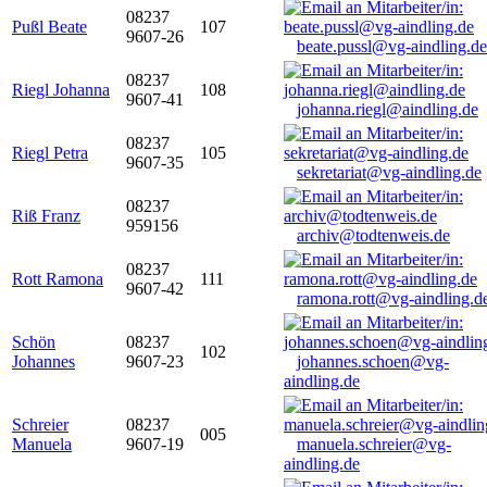
08237
Pußl Beate
107
9607-26
beate.pussl@vg-aindling.de
08237
Riegl Johanna
108
9607-41
johanna.riegl@aindling.de
08237
Riegl Petra
105
9607-35
sekretariat@vg-aindling.de
08237
Riß Franz
959156
archiv@todtenweis.de
08237
Rott Ramona
111
9607-42
ramona.rott@vg-aindling.d
Schön
08237
102
Johannes
9607-23
johannes.schoen@vg-
aindling.de
Schreier
08237
005
Manuela
9607-19
manuela.schreier@vg-
aindling.de