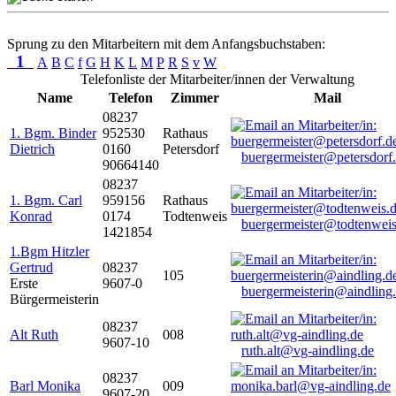
Sprung zu den Mitarbeitern mit dem Anfangsbuchstaben:
1
A
B
C
f
G
H
K
L
M
P
R
S
v
W
Telefonliste der Mitarbeiter/innen der Verwaltung
Name
Telefon
Zimmer
Mail
08237
1. Bgm. Binder
952530
Rathaus
Dietrich
0160
Petersdorf
buergermeister@petersdorf
90664140
08237
1. Bgm. Carl
959156
Rathaus
Konrad
0174
Todtenweis
buergermeister@todtenweis
1421854
1.Bgm Hitzler
Gertrud
08237
105
Erste
9607-0
buergermeisterin@aindling
Bürgermeisterin
08237
Alt Ruth
008
9607-10
ruth.alt@vg-aindling.de
08237
Barl Monika
009
9607-20