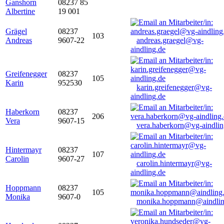
Ganshorn
08237 85
Albertine
19 001
Grägel
08237
103
Andreas
9607-22
andreas.graegel@vg-
aindling.de
Greifenegger
08237
105
Karin
952530
karin.greifenegger@vg-
aindling.de
Haberkorn
08237
206
Vera
9607-15
vera.haberkorn@vg-aindlin
Hintermayr
08237
107
Carolin
9607-27
carolin.hintermayr@vg-
aindling.de
Hoppmann
08237
105
Monika
9607-0
monika.hoppmann@aindlin