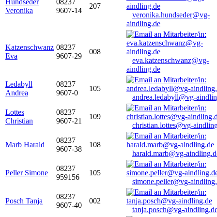
Hundseder
08237
207
Veronika
9607-14
veronika.hundseder@vg-
aindling.de
Katzenschwanz
08237
008
Eva
9607-29
eva.katzenschwanz@vg-
aindling.de
Ledabyll
08237
105
Andrea
9607-0
andrea.ledabyll@vg-aindli
Lottes
08237
109
Christian
9607-21
christian.lottes@vg-aindlin
08237
Marb Harald
108
9607-38
harald.marb@vg-aindling.d
08237
Peller Simone
105
959156
simone.peller@vg-aindling
08237
Posch Tanja
002
9607-40
tanja.posch@vg-aindling.d