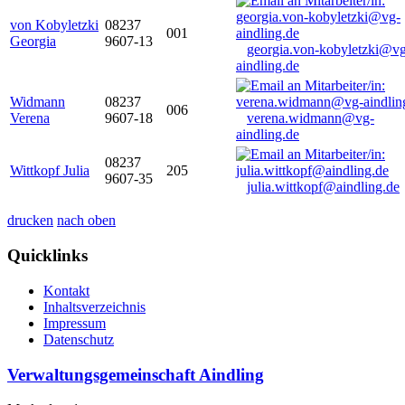
von Kobyletzki
08237
001
Georgia
9607-13
georgia.von-kobyletzki@vg
aindling.de
Widmann
08237
006
Verena
9607-18
verena.widmann@vg-
aindling.de
08237
Wittkopf Julia
205
9607-35
julia.wittkopf@aindling.de
drucken
nach oben
Quicklinks
Kontakt
Inhaltsverzeichnis
Impressum
Datenschutz
Verwaltungsgemeinschaft Aindling