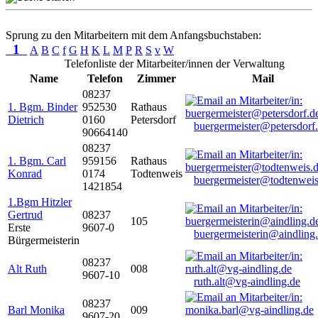
Sprung zu den Mitarbeitern mit dem Anfangsbuchstaben:
1
A
B
C
f
G
H
K
L
M
P
R
S
v
W
Telefonliste der Mitarbeiter/innen der Verwaltung
Name
Telefon
Zimmer
Mail
08237
1. Bgm. Binder
952530
Rathaus
Dietrich
0160
Petersdorf
buergermeister@petersdorf
90664140
08237
1. Bgm. Carl
959156
Rathaus
Konrad
0174
Todtenweis
buergermeister@todtenweis
1421854
1.Bgm Hitzler
Gertrud
08237
105
Erste
9607-0
buergermeisterin@aindling
Bürgermeisterin
08237
Alt Ruth
008
9607-10
ruth.alt@vg-aindling.de
08237
Barl Monika
009
9607-20