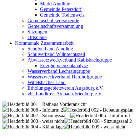
Markt Aindling
Gemeinde Petersdorf
Gemeinde Todtenweis
Gemeinschaftsvorsitzende
Gemeinschaftsversammlung
Sitzungen
Ortspläne
Kommunale Zusammenarbeit
Schulverband Aindling
Schulverband Willprechtszell
Abwasserzweckverband Kabisbachgruppe
Energiepotenzialanalyse
Wasserverband Lechraingruppe
Wasserzweckverband Hardhofgruppe
Wittelsbacher Land
Erholungsgebieteverein Augsburg e.V.
vhs Landkreis Aichach-Friedberg e.V.