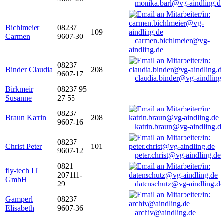
monika.barl@vg-aindling.d
Bichlmeier
08237
109
Carmen
9607-30
carmen.bichlmeier@vg-
aindling.de
08237
Binder Claudia
208
9607-17
claudia.binder@vg-aindling
Birkmeir
08237 95
Susanne
27 55
08237
Braun Katrin
208
9607-16
katrin.braun@vg-aindling.
08237
Christ Peter
101
9607-12
peter.christ@vg-aindling.de
0821
fly-tech IT
207111-
GmbH
29
datenschutz@vg-aindling.d
Gamperl
08237
Elisabeth
9607-36
archiv@aindling.de