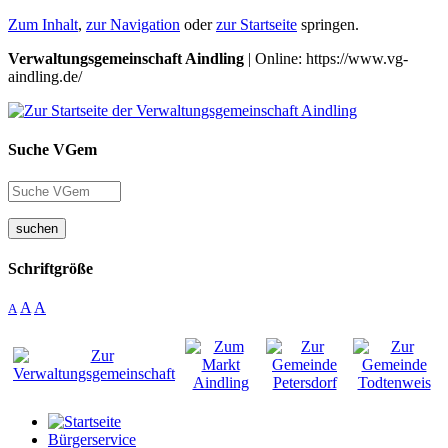
Zum Inhalt
,
zur Navigation
oder
zur Startseite
springen.
Verwaltungsgemeinschaft Aindling
| Online: https://www.vg-
aindling.de/
Suche VGem
suchen
Schriftgröße
A
A
A
Bürgerservice