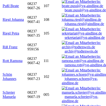
08237
Pußl Beate
107
9607-26
beate.pussl@vg-aindling.de
08237
Riegl Johanna
108
9607-41
johanna.riegl@aindling.de
08237
Riegl Petra
105
9607-35
sekretariat@vg-aindling.de
08237
Riß Franz
959156
archiv@todtenweis.de
08237
Rott Ramona
111
9607-42
ramona.rott@vg-aindling.d
Schön
08237
102
Johannes
9607-23
johannes.schoen@vg-
aindling.de
Schreier
08237
005
Manuela
9607-19
manuela.schreier@vg-
aindling.de