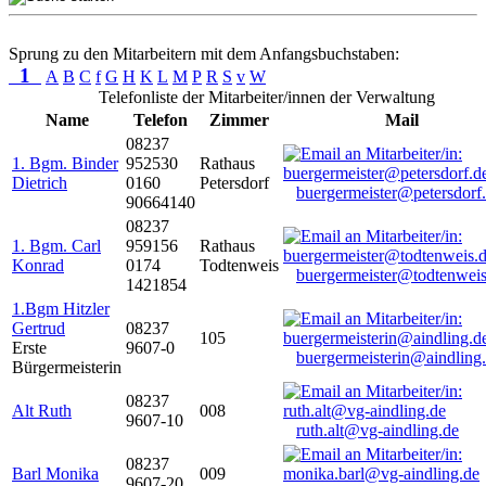
Sprung zu den Mitarbeitern mit dem Anfangsbuchstaben:
1
A
B
C
f
G
H
K
L
M
P
R
S
v
W
Telefonliste der Mitarbeiter/innen der Verwaltung
Name
Telefon
Zimmer
Mail
08237
1. Bgm. Binder
952530
Rathaus
Dietrich
0160
Petersdorf
buergermeister@petersdorf
90664140
08237
1. Bgm. Carl
959156
Rathaus
Konrad
0174
Todtenweis
buergermeister@todtenweis
1421854
1.Bgm Hitzler
Gertrud
08237
105
Erste
9607-0
buergermeisterin@aindling
Bürgermeisterin
08237
Alt Ruth
008
9607-10
ruth.alt@vg-aindling.de
08237
Barl Monika
009
9607-20