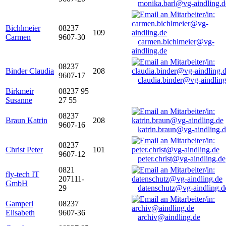
monika.barl@vg-aindling.d
Bichlmeier
08237
109
Carmen
9607-30
carmen.bichlmeier@vg-
aindling.de
08237
Binder Claudia
208
9607-17
claudia.binder@vg-aindling
Birkmeir
08237 95
Susanne
27 55
08237
Braun Katrin
208
9607-16
katrin.braun@vg-aindling.
08237
Christ Peter
101
9607-12
peter.christ@vg-aindling.de
0821
fly-tech IT
207111-
GmbH
29
datenschutz@vg-aindling.d
Gamperl
08237
Elisabeth
9607-36
archiv@aindling.de