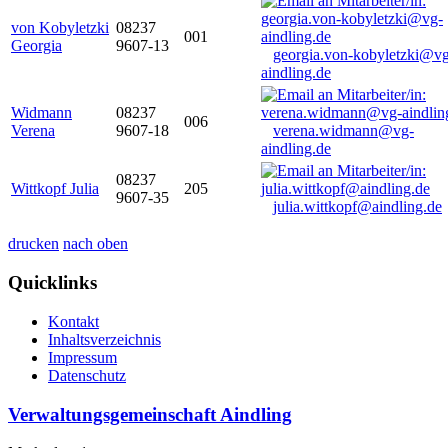
von Kobyletzki
08237
001
Georgia
9607-13
georgia.von-kobyletzki@vg
aindling.de
Widmann
08237
006
Verena
9607-18
verena.widmann@vg-
aindling.de
08237
Wittkopf Julia
205
9607-35
julia.wittkopf@aindling.de
drucken
nach oben
Quicklinks
Kontakt
Inhaltsverzeichnis
Impressum
Datenschutz
Verwaltungsgemeinschaft Aindling