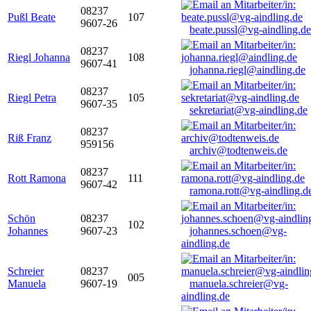
08237
Pußl Beate
107
9607-26
beate.pussl@vg-aindling.de
08237
Riegl Johanna
108
9607-41
johanna.riegl@aindling.de
08237
Riegl Petra
105
9607-35
sekretariat@vg-aindling.de
08237
Riß Franz
959156
archiv@todtenweis.de
08237
Rott Ramona
111
9607-42
ramona.rott@vg-aindling.d
Schön
08237
102
Johannes
9607-23
johannes.schoen@vg-
aindling.de
Schreier
08237
005
Manuela
9607-19
manuela.schreier@vg-
aindling.de