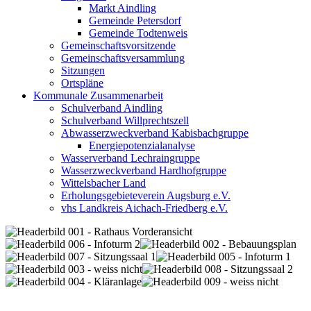
Markt Aindling
Gemeinde Petersdorf
Gemeinde Todtenweis
Gemeinschaftsvorsitzende
Gemeinschaftsversammlung
Sitzungen
Ortspläne
Kommunale Zusammenarbeit
Schulverband Aindling
Schulverband Willprechtszell
Abwasserzweckverband Kabisbachgruppe
Energiepotenzialanalyse
Wasserverband Lechraingruppe
Wasserzweckverband Hardhofgruppe
Wittelsbacher Land
Erholungsgebieteverein Augsburg e.V.
vhs Landkreis Aichach-Friedberg e.V.