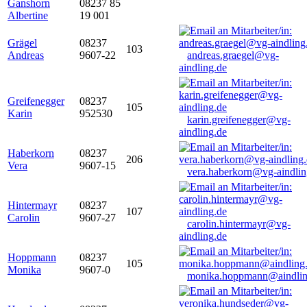
Ganshorn
08237 85
Albertine
19 001
Grägel
08237
103
Andreas
9607-22
andreas.graegel@vg-
aindling.de
Greifenegger
08237
105
Karin
952530
karin.greifenegger@vg-
aindling.de
Haberkorn
08237
206
Vera
9607-15
vera.haberkorn@vg-aindlin
Hintermayr
08237
107
Carolin
9607-27
carolin.hintermayr@vg-
aindling.de
Hoppmann
08237
105
Monika
9607-0
monika.hoppmann@aindlin