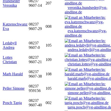
Hundseder
08237
207
Veronika
9607-14
veronika.hundseder@vg-
aindling.de
Katzenschwanz
08237
008
Eva
9607-29
eva.katzenschwanz@vg-
aindling.de
Ledabyll
08237
105
Andrea
9607-0
andrea.ledabyll@vg-aindli
Lottes
08237
109
Christian
9607-21
christian.lottes@vg-aindlin
08237
Marb Harald
108
9607-38
harald.marb@vg-aindling.d
08237
Peller Simone
105
959156
simone.peller@vg-aindling
08237
Posch Tanja
002
9607-40
tanja.posch@vg-aindling.d