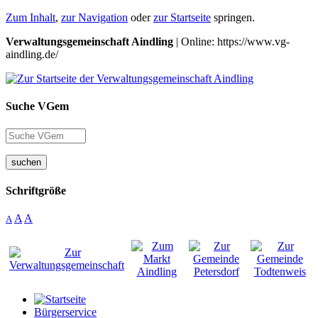
Zum Inhalt
,
zur Navigation
oder
zur Startseite
springen.
Verwaltungsgemeinschaft Aindling
| Online: https://www.vg-
aindling.de/
Suche VGem
suchen
Schriftgröße
A
A
A
Bürgerservice