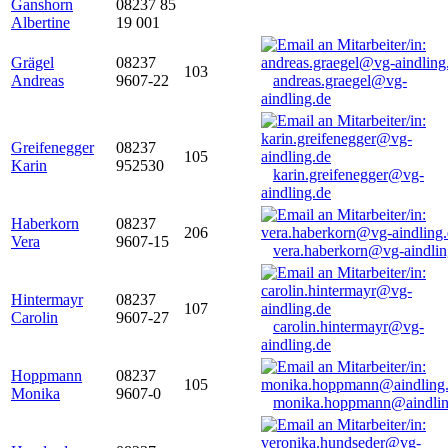
Ganshorn
08237 85
Albertine
19 001
Grägel
08237
103
Andreas
9607-22
andreas.graegel@vg-
aindling.de
Greifenegger
08237
105
Karin
952530
karin.greifenegger@vg-
aindling.de
Haberkorn
08237
206
Vera
9607-15
vera.haberkorn@vg-aindlin
Hintermayr
08237
107
Carolin
9607-27
carolin.hintermayr@vg-
aindling.de
Hoppmann
08237
105
Monika
9607-0
monika.hoppmann@aindlin