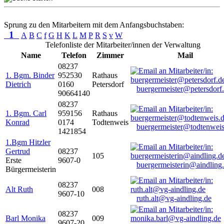
Sprung zu den Mitarbeitern mit dem Anfangsbuchstaben:
1
A
B
C
f
G
H
K
L
M
P
R
S
v
W
Telefonliste der Mitarbeiter/innen der Verwaltung
Name
Telefon
Zimmer
Mail
08237
1. Bgm. Binder
952530
Rathaus
Dietrich
0160
Petersdorf
buergermeister@petersdorf
90664140
08237
1. Bgm. Carl
959156
Rathaus
Konrad
0174
Todtenweis
buergermeister@todtenweis
1421854
1.Bgm Hitzler
Gertrud
08237
105
Erste
9607-0
buergermeisterin@aindling
Bürgermeisterin
08237
Alt Ruth
008
9607-10
ruth.alt@vg-aindling.de
08237
Barl Monika
009
9607-20