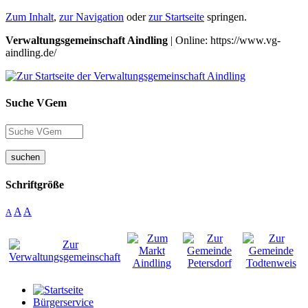
Zum Inhalt
,
zur Navigation
oder
zur Startseite
springen.
Verwaltungsgemeinschaft Aindling
| Online: https://www.vg-
aindling.de/
Suche VGem
suchen
Schriftgröße
A
A
A
Bürgerservice