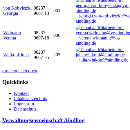
von Kobyletzki
08237
001
Georgia
9607-13
georgia.von-kobyletzki@vg
aindling.de
Widmann
08237
006
Verena
9607-18
verena.widmann@vg-
aindling.de
08237
Wittkopf Julia
205
9607-35
julia.wittkopf@aindling.de
drucken
nach oben
Quicklinks
Kontakt
Inhaltsverzeichnis
Impressum
Datenschutz
Verwaltungsgemeinschaft Aindling