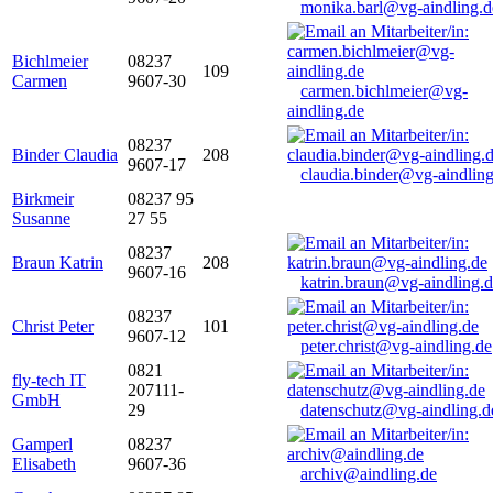
monika.barl@vg-aindling.d
Bichlmeier
08237
109
Carmen
9607-30
carmen.bichlmeier@vg-
aindling.de
08237
Binder Claudia
208
9607-17
claudia.binder@vg-aindling
Birkmeir
08237 95
Susanne
27 55
08237
Braun Katrin
208
9607-16
katrin.braun@vg-aindling.
08237
Christ Peter
101
9607-12
peter.christ@vg-aindling.de
0821
fly-tech IT
207111-
GmbH
29
datenschutz@vg-aindling.d
Gamperl
08237
Elisabeth
9607-36
archiv@aindling.de