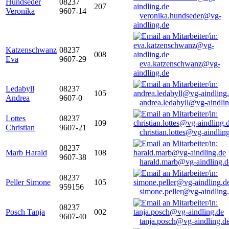
Hundseder
08237
207
Veronika
9607-14
veronika.hundseder@vg-
aindling.de
Katzenschwanz
08237
008
Eva
9607-29
eva.katzenschwanz@vg-
aindling.de
Ledabyll
08237
105
Andrea
9607-0
andrea.ledabyll@vg-aindli
Lottes
08237
109
Christian
9607-21
christian.lottes@vg-aindlin
08237
Marb Harald
108
9607-38
harald.marb@vg-aindling.d
08237
Peller Simone
105
959156
simone.peller@vg-aindling
08237
Posch Tanja
002
9607-40
tanja.posch@vg-aindling.d