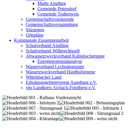
Markt Aindling
Gemeinde Petersdorf
Gemeinde Todtenweis
Gemeinschaftsvorsitzende
Gemeinschaftsversammlung
Sitzungen
Ortspläne
Kommunale Zusammenarbeit
Schulverband Aindling
Schulverband Willprechtszell
Abwasserzweckverband Kabisbachgruppe
Energiepotenzialanalyse
Wasserverband Lechraingruppe
Wasserzweckverband Hardhofgruppe
Wittelsbacher Land
Erholungsgebieteverein Augsburg e.V.
vhs Landkreis Aichach-Friedberg e.V.