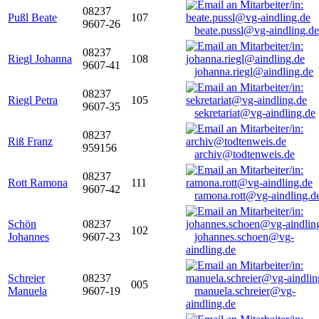
08237
Pußl Beate
107
9607-26
beate.pussl@vg-aindling.de
08237
Riegl Johanna
108
9607-41
johanna.riegl@aindling.de
08237
Riegl Petra
105
9607-35
sekretariat@vg-aindling.de
08237
Riß Franz
959156
archiv@todtenweis.de
08237
Rott Ramona
111
9607-42
ramona.rott@vg-aindling.d
Schön
08237
102
Johannes
9607-23
johannes.schoen@vg-
aindling.de
Schreier
08237
005
Manuela
9607-19
manuela.schreier@vg-
aindling.de