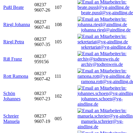
08237
Pußl Beate
107
9607-26
beate.pussl@vg-aindling.de
08237
Riegl Johanna
108
9607-41
johanna.riegl@aindling.de
08237
Riegl Petra
105
9607-35
sekretariat@vg-aindling.de
08237
Riß Franz
959156
archiv@todtenweis.de
08237
Rott Ramona
111
9607-42
ramona.rott@vg-aindling.d
Schön
08237
102
Johannes
9607-23
johannes.schoen@vg-
aindling.de
Schreier
08237
005
Manuela
9607-19
manuela.schreier@vg-
aindling.de