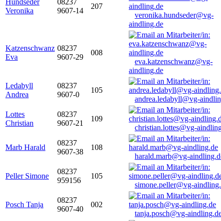
Hundseder
08237
207
Veronika
9607-14
veronika.hundseder@vg-
aindling.de
Katzenschwanz
08237
008
Eva
9607-29
eva.katzenschwanz@vg-
aindling.de
Ledabyll
08237
105
Andrea
9607-0
andrea.ledabyll@vg-aindli
Lottes
08237
109
Christian
9607-21
christian.lottes@vg-aindlin
08237
Marb Harald
108
9607-38
harald.marb@vg-aindling.d
08237
Peller Simone
105
959156
simone.peller@vg-aindling
08237
Posch Tanja
002
9607-40
tanja.posch@vg-aindling.d