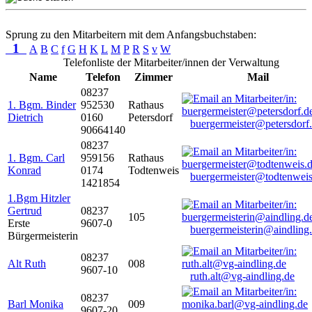
Sprung zu den Mitarbeitern mit dem Anfangsbuchstaben:
1
A
B
C
f
G
H
K
L
M
P
R
S
v
W
Telefonliste der Mitarbeiter/innen der Verwaltung
Name
Telefon
Zimmer
Mail
08237
1. Bgm. Binder
952530
Rathaus
Dietrich
0160
Petersdorf
buergermeister@petersdorf
90664140
08237
1. Bgm. Carl
959156
Rathaus
Konrad
0174
Todtenweis
buergermeister@todtenweis
1421854
1.Bgm Hitzler
Gertrud
08237
105
Erste
9607-0
buergermeisterin@aindling
Bürgermeisterin
08237
Alt Ruth
008
9607-10
ruth.alt@vg-aindling.de
08237
Barl Monika
009
9607-20