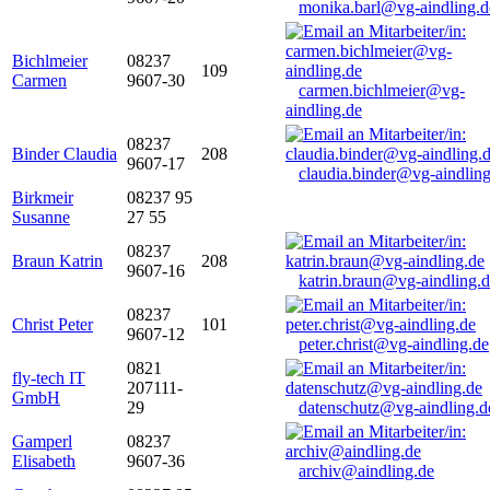
monika.barl@vg-aindling.d
Bichlmeier
08237
109
Carmen
9607-30
carmen.bichlmeier@vg-
aindling.de
08237
Binder Claudia
208
9607-17
claudia.binder@vg-aindling
Birkmeir
08237 95
Susanne
27 55
08237
Braun Katrin
208
9607-16
katrin.braun@vg-aindling.
08237
Christ Peter
101
9607-12
peter.christ@vg-aindling.de
0821
fly-tech IT
207111-
GmbH
29
datenschutz@vg-aindling.d
Gamperl
08237
Elisabeth
9607-36
archiv@aindling.de