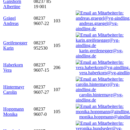
Ganshorn
08237 85
Albertine
19 001
Grägel
08237
103
Andreas
9607-22
andreas.graegel@vg-
aindling.de
Greifenegger
08237
105
Karin
952530
karin.greifenegger@vg-
aindling.de
Haberkorn
08237
206
Vera
9607-15
vera.haberkorn@vg-aindlin
Hintermayr
08237
107
Carolin
9607-27
carolin.hintermayr@vg-
aindling.de
Hoppmann
08237
105
Monika
9607-0
monika.hoppmann@aindlin