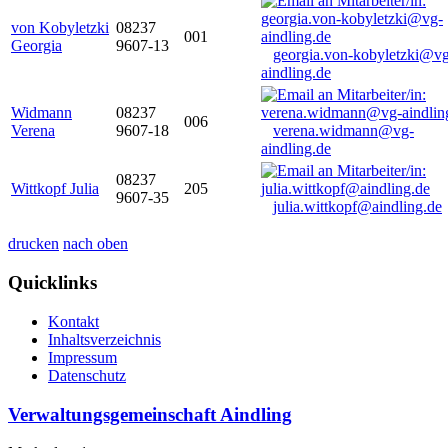
von Kobyletzki
08237
001
Georgia
9607-13
georgia.von-kobyletzki@vg
aindling.de
Widmann
08237
006
Verena
9607-18
verena.widmann@vg-
aindling.de
08237
Wittkopf Julia
205
9607-35
julia.wittkopf@aindling.de
drucken
nach oben
Quicklinks
Kontakt
Inhaltsverzeichnis
Impressum
Datenschutz
Verwaltungsgemeinschaft Aindling