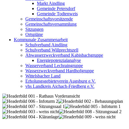
Markt Aindling
Gemeinde Petersdorf
Gemeinde Todtenweis
Gemeinschaftsvorsitzende
Gemeinschaftsversammlung
Sitzungen
Ortspläne
Kommunale Zusammenarbeit
Schulverband Aindling
Schulverband Willprechtszell
Abwasserzweckverband Kabisbachgruppe
Energiepotenzialanalyse
Wasserverband Lechraingruppe
Wasserzweckverband Hardhofgruppe
Wittelsbacher Land
Erholungsgebieteverein Augsburg e.V.
vhs Landkreis Aichach-Friedberg e.V.