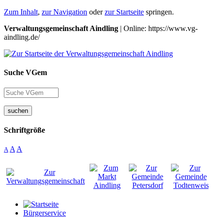
Zum Inhalt
,
zur Navigation
oder
zur Startseite
springen.
Verwaltungsgemeinschaft Aindling
| Online: https://www.vg-
aindling.de/
Suche VGem
suchen
Schriftgröße
A
A
A
Bürgerservice