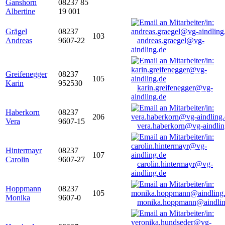
Ganshorn
08237 85
Albertine
19 001
Grägel
08237
103
Andreas
9607-22
andreas.graegel@vg-
aindling.de
Greifenegger
08237
105
Karin
952530
karin.greifenegger@vg-
aindling.de
Haberkorn
08237
206
Vera
9607-15
vera.haberkorn@vg-aindlin
Hintermayr
08237
107
Carolin
9607-27
carolin.hintermayr@vg-
aindling.de
Hoppmann
08237
105
Monika
9607-0
monika.hoppmann@aindlin