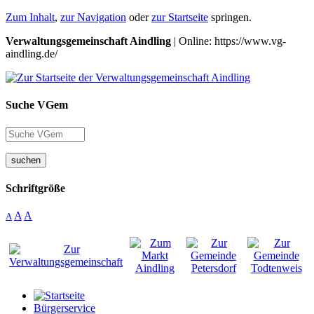
Zum Inhalt
,
zur Navigation
oder
zur Startseite
springen.
Verwaltungsgemeinschaft Aindling
| Online: https://www.vg-
aindling.de/
Suche VGem
suchen
Schriftgröße
A
A
A
Bürgerservice