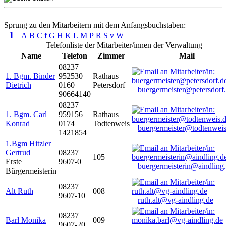
Sprung zu den Mitarbeitern mit dem Anfangsbuchstaben:
1
A
B
C
f
G
H
K
L
M
P
R
S
v
W
Telefonliste der Mitarbeiter/innen der Verwaltung
Name
Telefon
Zimmer
Mail
08237
1. Bgm. Binder
952530
Rathaus
Dietrich
0160
Petersdorf
buergermeister@petersdorf
90664140
08237
1. Bgm. Carl
959156
Rathaus
Konrad
0174
Todtenweis
buergermeister@todtenweis
1421854
1.Bgm Hitzler
Gertrud
08237
105
Erste
9607-0
buergermeisterin@aindling
Bürgermeisterin
08237
Alt Ruth
008
9607-10
ruth.alt@vg-aindling.de
08237
Barl Monika
009
9607-20