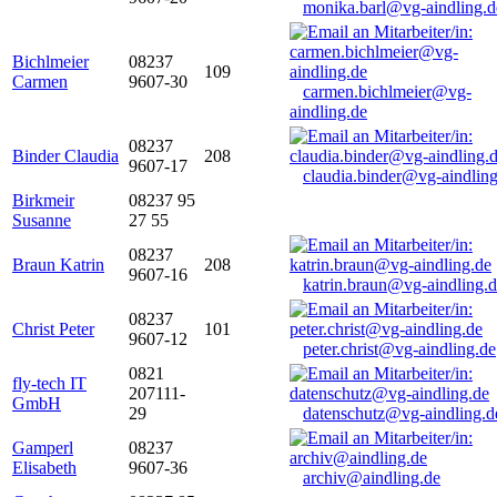
monika.barl@vg-aindling.d
Bichlmeier
08237
109
Carmen
9607-30
carmen.bichlmeier@vg-
aindling.de
08237
Binder Claudia
208
9607-17
claudia.binder@vg-aindling
Birkmeir
08237 95
Susanne
27 55
08237
Braun Katrin
208
9607-16
katrin.braun@vg-aindling.
08237
Christ Peter
101
9607-12
peter.christ@vg-aindling.de
0821
fly-tech IT
207111-
GmbH
29
datenschutz@vg-aindling.d
Gamperl
08237
Elisabeth
9607-36
archiv@aindling.de