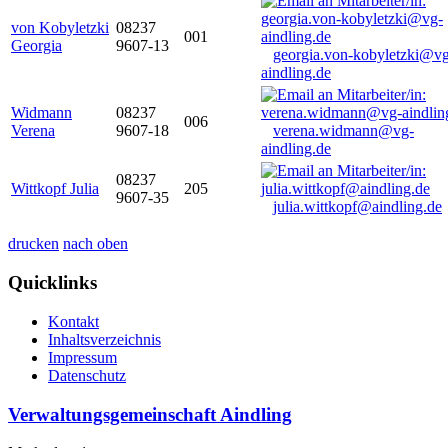
von Kobyletzki
08237
001
Georgia
9607-13
georgia.von-kobyletzki@vg
aindling.de
Widmann
08237
006
Verena
9607-18
verena.widmann@vg-
aindling.de
08237
Wittkopf Julia
205
9607-35
julia.wittkopf@aindling.de
drucken
nach oben
Quicklinks
Kontakt
Inhaltsverzeichnis
Impressum
Datenschutz
Verwaltungsgemeinschaft Aindling