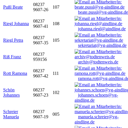
08237
Pußl Beate
107
9607-26
beate.pussl@vg-aindling.de
08237
Riegl Johanna
108
9607-41
johanna.riegl@aindling.de
08237
Riegl Petra
105
9607-35
sekretariat@vg-aindling.de
08237
Riß Franz
959156
archiv@todtenweis.de
08237
Rott Ramona
111
9607-42
ramona.rott@vg-aindling.d
Schön
08237
102
Johannes
9607-23
johannes.schoen@vg-
aindling.de
Schreier
08237
005
Manuela
9607-19
manuela.schreier@vg-
aindling.de