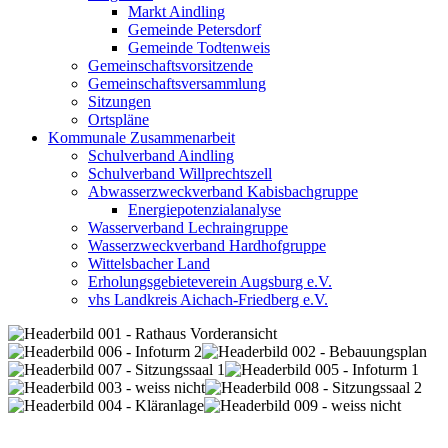
Markt Aindling
Gemeinde Petersdorf
Gemeinde Todtenweis
Gemeinschaftsvorsitzende
Gemeinschaftsversammlung
Sitzungen
Ortspläne
Kommunale Zusammenarbeit
Schulverband Aindling
Schulverband Willprechtszell
Abwasserzweckverband Kabisbachgruppe
Energiepotenzialanalyse
Wasserverband Lechraingruppe
Wasserzweckverband Hardhofgruppe
Wittelsbacher Land
Erholungsgebieteverein Augsburg e.V.
vhs Landkreis Aichach-Friedberg e.V.