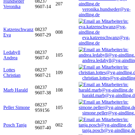
Hundseder
08237
207
Veronika
9607-14
veronika.hundseder@vg-
aindling.de
Katzenschwanz
08237
008
Eva
9607-29
eva.katzenschwanz@vg-
aindling.de
Ledabyll
08237
105
Andrea
9607-0
andrea.ledabyll@vg-aindli
Lottes
08237
109
Christian
9607-21
christian.lottes@vg-aindlin
08237
Marb Harald
108
9607-38
harald.marb@vg-aindling.d
08237
Peller Simone
105
959156
simone.peller@vg-aindling
08237
Posch Tanja
002
9607-40
tanja.posch@vg-aindling.d