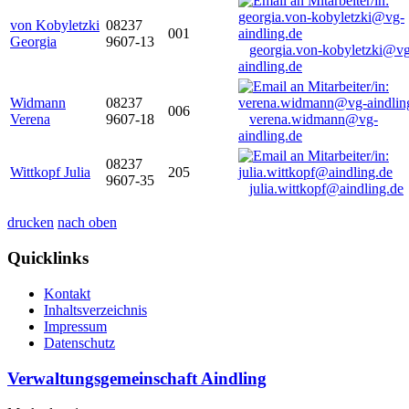
von Kobyletzki
08237
001
Georgia
9607-13
georgia.von-kobyletzki@vg
aindling.de
Widmann
08237
006
Verena
9607-18
verena.widmann@vg-
aindling.de
08237
Wittkopf Julia
205
9607-35
julia.wittkopf@aindling.de
drucken
nach oben
Quicklinks
Kontakt
Inhaltsverzeichnis
Impressum
Datenschutz
Verwaltungsgemeinschaft Aindling