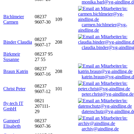
monika.barl@vg-aindling.d
Bichlmeier
08237
109
Carmen
9607-30
carmen.bichlmeier@vg-
aindling.de
08237
Binder Claudia
208
9607-17
claudia.binder@vg-aindling
Birkmeir
08237 95
Susanne
27 55
08237
Braun Katrin
208
9607-16
katrin.braun@vg-aindling.
08237
Christ Peter
101
9607-12
peter.christ@vg-aindling.de
0821
fly-tech IT
207111-
GmbH
29
datenschutz@vg-aindling.d
Gamperl
08237
Elisabeth
9607-36
archiv@aindling.de