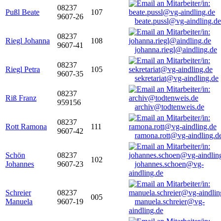
08237
Pußl Beate
107
9607-26
beate.pussl@vg-aindling.de
08237
Riegl Johanna
108
9607-41
johanna.riegl@aindling.de
08237
Riegl Petra
105
9607-35
sekretariat@vg-aindling.de
08237
Riß Franz
959156
archiv@todtenweis.de
08237
Rott Ramona
111
9607-42
ramona.rott@vg-aindling.d
Schön
08237
102
Johannes
9607-23
johannes.schoen@vg-
aindling.de
Schreier
08237
005
Manuela
9607-19
manuela.schreier@vg-
aindling.de