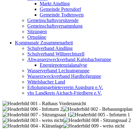
Markt Aindling
Gemeinde Petersdorf
Gemeinde Todtenweis
Gemeinschaftsvorsitzende
Gemeinschaftsversammlung
Sitzungen
Ortspläne
Kommunale Zusammenarbeit
Schulverband Aindling
Schulverband Willprechtszell
Abwasserzweckverband Kabisbachgruppe
Energiepotenzialanalyse
Wasserverband Lechraingruppe
Wasserzweckverband Hardhofgruppe
Wittelsbacher Land
Erholungsgebieteverein Augsburg e.V.
vhs Landkreis Aichach-Friedberg e.V.