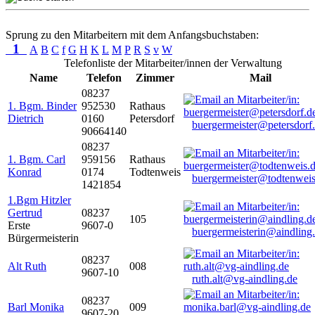
Sprung zu den Mitarbeitern mit dem Anfangsbuchstaben:
1
A
B
C
f
G
H
K
L
M
P
R
S
v
W
Telefonliste der Mitarbeiter/innen der Verwaltung
Name
Telefon
Zimmer
Mail
08237
1. Bgm. Binder
952530
Rathaus
Dietrich
0160
Petersdorf
buergermeister@petersdorf
90664140
08237
1. Bgm. Carl
959156
Rathaus
Konrad
0174
Todtenweis
buergermeister@todtenweis
1421854
1.Bgm Hitzler
Gertrud
08237
105
Erste
9607-0
buergermeisterin@aindling
Bürgermeisterin
08237
Alt Ruth
008
9607-10
ruth.alt@vg-aindling.de
08237
Barl Monika
009
9607-20