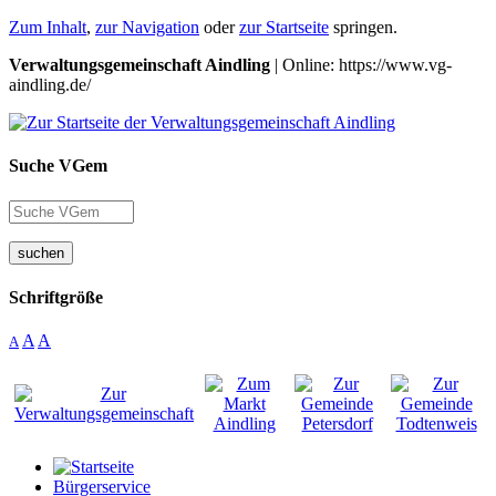
Zum Inhalt
,
zur Navigation
oder
zur Startseite
springen.
Verwaltungsgemeinschaft Aindling
| Online: https://www.vg-
aindling.de/
Suche VGem
suchen
Schriftgröße
A
A
A
Bürgerservice