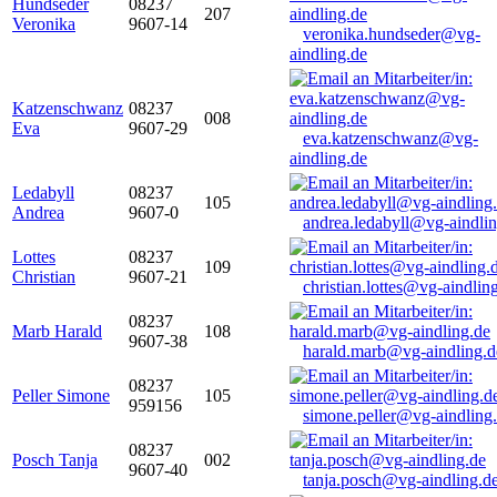
Hundseder
08237
207
Veronika
9607-14
veronika.hundseder@vg-
aindling.de
Katzenschwanz
08237
008
Eva
9607-29
eva.katzenschwanz@vg-
aindling.de
Ledabyll
08237
105
Andrea
9607-0
andrea.ledabyll@vg-aindli
Lottes
08237
109
Christian
9607-21
christian.lottes@vg-aindlin
08237
Marb Harald
108
9607-38
harald.marb@vg-aindling.d
08237
Peller Simone
105
959156
simone.peller@vg-aindling
08237
Posch Tanja
002
9607-40
tanja.posch@vg-aindling.d