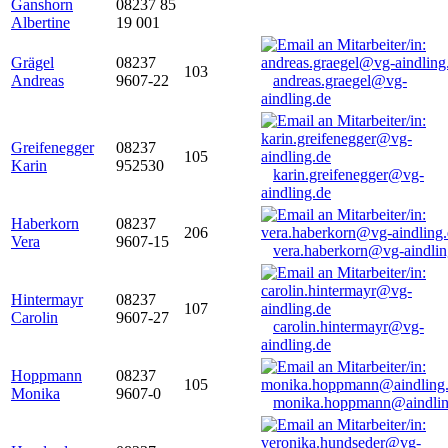
Ganshorn
08237 85
Albertine
19 001
Grägel
08237
103
Andreas
9607-22
andreas.graegel@vg-
aindling.de
Greifenegger
08237
105
Karin
952530
karin.greifenegger@vg-
aindling.de
Haberkorn
08237
206
Vera
9607-15
vera.haberkorn@vg-aindlin
Hintermayr
08237
107
Carolin
9607-27
carolin.hintermayr@vg-
aindling.de
Hoppmann
08237
105
Monika
9607-0
monika.hoppmann@aindlin