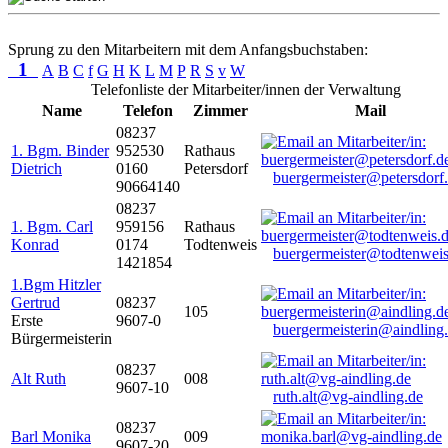
Sprung zu den Mitarbeitern mit dem Anfangsbuchstaben:
1
A
B
C
f
G
H
K
L
M
P
R
S
v
W
Telefonliste der Mitarbeiter/innen der Verwaltung
Name
Telefon
Zimmer
Mail
08237
1. Bgm. Binder
952530
Rathaus
Dietrich
0160
Petersdorf
buergermeister@petersdorf
90664140
08237
1. Bgm. Carl
959156
Rathaus
Konrad
0174
Todtenweis
buergermeister@todtenweis
1421854
1.Bgm Hitzler
Gertrud
08237
105
Erste
9607-0
buergermeisterin@aindling
Bürgermeisterin
08237
Alt Ruth
008
9607-10
ruth.alt@vg-aindling.de
08237
Barl Monika
009
9607-20