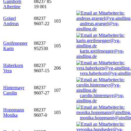
Ganshorn
08237 85
Albertine
19 001
Grägel
08237
103
Andreas
9607-22
andreas.graegel@vg-
aindling.de
Greifenegger
08237
105
Karin
952530
karin.greifenegger@vg-
aindling.de
Haberkorn
08237
206
Vera
9607-15
vera.haberkorn@vg-aindlin
Hintermayr
08237
107
Carolin
9607-27
carolin.hintermayr@vg-
aindling.de
Hoppmann
08237
105
Monika
9607-0
monika.hoppmann@aindlin