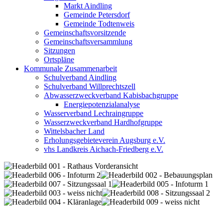
Markt Aindling
Gemeinde Petersdorf
Gemeinde Todtenweis
Gemeinschaftsvorsitzende
Gemeinschaftsversammlung
Sitzungen
Ortspläne
Kommunale Zusammenarbeit
Schulverband Aindling
Schulverband Willprechtszell
Abwasserzweckverband Kabisbachgruppe
Energiepotenzialanalyse
Wasserverband Lechraingruppe
Wasserzweckverband Hardhofgruppe
Wittelsbacher Land
Erholungsgebieteverein Augsburg e.V.
vhs Landkreis Aichach-Friedberg e.V.