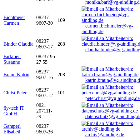
monika.barl@vg-aindling.d
Bichlmeier
08237
109
Carmen
9607-30
carmen.bichlmeier@vg-
aindling.de
08237
Binder Claudia
208
9607-17
claudia.binder@vg-aindling
Birkmeir
08237 95
Susanne
27 55
08237
Braun Katrin
208
9607-16
katrin.braun@vg-aindling.
08237
Christ Peter
101
9607-12
peter.christ@vg-aindling.de
0821
fly-tech IT
207111-
GmbH
29
datenschutz@vg-aindling.d
Gamperl
08237
Elisabeth
9607-36
archiv@aindling.de