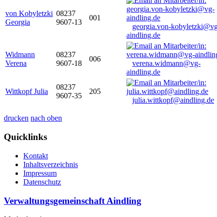
von Kobyletzki
08237
001
Georgia
9607-13
georgia.von-kobyletzki@vg
aindling.de
Widmann
08237
006
Verena
9607-18
verena.widmann@vg-
aindling.de
08237
Wittkopf Julia
205
9607-35
julia.wittkopf@aindling.de
drucken
nach oben
Quicklinks
Kontakt
Inhaltsverzeichnis
Impressum
Datenschutz
Verwaltungsgemeinschaft Aindling