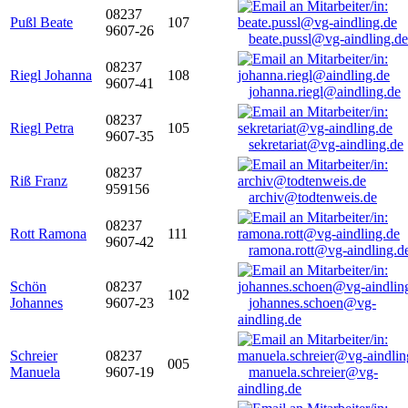
08237
Pußl Beate
107
9607-26
beate.pussl@vg-aindling.de
08237
Riegl Johanna
108
9607-41
johanna.riegl@aindling.de
08237
Riegl Petra
105
9607-35
sekretariat@vg-aindling.de
08237
Riß Franz
959156
archiv@todtenweis.de
08237
Rott Ramona
111
9607-42
ramona.rott@vg-aindling.d
Schön
08237
102
Johannes
9607-23
johannes.schoen@vg-
aindling.de
Schreier
08237
005
Manuela
9607-19
manuela.schreier@vg-
aindling.de