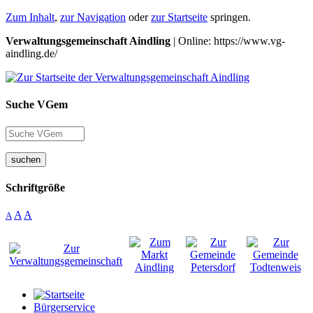
Zum Inhalt
,
zur Navigation
oder
zur Startseite
springen.
Verwaltungsgemeinschaft Aindling
| Online: https://www.vg-
aindling.de/
Suche VGem
suchen
Schriftgröße
A
A
A
Bürgerservice