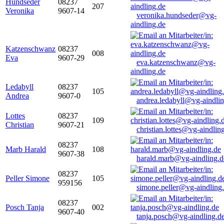
Hundseder
08237
207
Veronika
9607-14
veronika.hundseder@vg-
aindling.de
Katzenschwanz
08237
008
Eva
9607-29
eva.katzenschwanz@vg-
aindling.de
Ledabyll
08237
105
Andrea
9607-0
andrea.ledabyll@vg-aindli
Lottes
08237
109
Christian
9607-21
christian.lottes@vg-aindlin
08237
Marb Harald
108
9607-38
harald.marb@vg-aindling.d
08237
Peller Simone
105
959156
simone.peller@vg-aindling
08237
Posch Tanja
002
9607-40
tanja.posch@vg-aindling.d