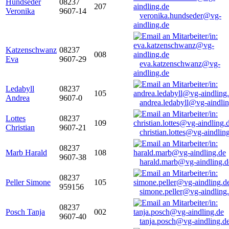
Hundseder
08237
207
Veronika
9607-14
veronika.hundseder@vg-
aindling.de
Katzenschwanz
08237
008
Eva
9607-29
eva.katzenschwanz@vg-
aindling.de
Ledabyll
08237
105
Andrea
9607-0
andrea.ledabyll@vg-aindli
Lottes
08237
109
Christian
9607-21
christian.lottes@vg-aindlin
08237
Marb Harald
108
9607-38
harald.marb@vg-aindling.d
08237
Peller Simone
105
959156
simone.peller@vg-aindling
08237
Posch Tanja
002
9607-40
tanja.posch@vg-aindling.d