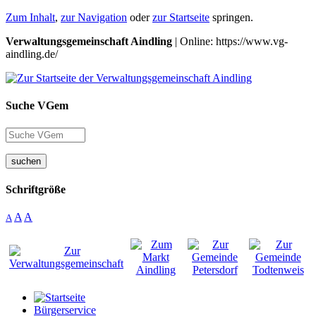
Zum Inhalt
,
zur Navigation
oder
zur Startseite
springen.
Verwaltungsgemeinschaft Aindling
| Online: https://www.vg-
aindling.de/
Suche VGem
suchen
Schriftgröße
A
A
A
Bürgerservice