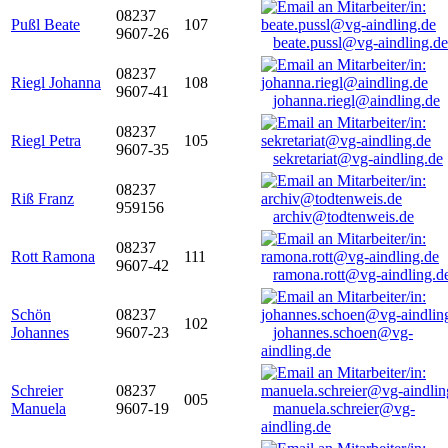
08237
Pußl Beate
107
9607-26
beate.pussl@vg-aindling.de
08237
Riegl Johanna
108
9607-41
johanna.riegl@aindling.de
08237
Riegl Petra
105
9607-35
sekretariat@vg-aindling.de
08237
Riß Franz
959156
archiv@todtenweis.de
08237
Rott Ramona
111
9607-42
ramona.rott@vg-aindling.d
Schön
08237
102
Johannes
9607-23
johannes.schoen@vg-
aindling.de
Schreier
08237
005
Manuela
9607-19
manuela.schreier@vg-
aindling.de