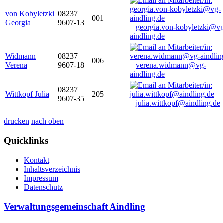
von Kobyletzki
08237
001
Georgia
9607-13
georgia.von-kobyletzki@vg
aindling.de
Widmann
08237
006
Verena
9607-18
verena.widmann@vg-
aindling.de
08237
Wittkopf Julia
205
9607-35
julia.wittkopf@aindling.de
drucken
nach oben
Quicklinks
Kontakt
Inhaltsverzeichnis
Impressum
Datenschutz
Verwaltungsgemeinschaft Aindling