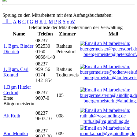
Sprung zu den Mitarbeitern mit dem Anfangsbuchstaben:
1
A
B
C
f
G
H
K
L
M
P
R
S
v
W
Telefonliste der Mitarbeiter/innen der Verwaltung
Name
Telefon
Zimmer
Mail
08237
1. Bgm. Binder
952530
Rathaus
Dietrich
0160
Petersdorf
buergermeister@petersdorf
90664140
08237
1. Bgm. Carl
959156
Rathaus
Konrad
0174
Todtenweis
buergermeister@todtenweis
1421854
1.Bgm Hitzler
Gertrud
08237
105
Erste
9607-0
buergermeisterin@aindling
Bürgermeisterin
08237
Alt Ruth
008
9607-10
ruth.alt@vg-aindling.de
08237
Barl Monika
009
9607-20