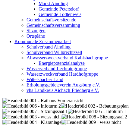
Markt Aindling
Gemeinde Petersdorf
Gemeinde Todtenweis
Gemeinschaftsvorsitzende
Gemeinschaftsversammlung
Sitzungen
Ortspläne
Kommunale Zusammenarbeit
Schulverband Aindling
Schulverband Willprechtszell
Abwasserzweckverband Kabisbachgruppe
Energiepotenzialanalyse
Wasserverband Lechraingruppe
Wasserzweckverband Hardhofgruppe
Wittelsbacher Land
Erholungsgebieteverein Augsburg e.V.
vhs Landkreis Aichach-Friedberg e.V.