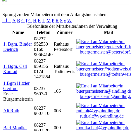
Sprung zu den Mitarbeitern mit dem Anfangsbuchstaben:
1
A
B
C
f
G
H
K
L
M
P
R
S
v
W
Telefonliste der Mitarbeiter/innen der Verwaltung
Name
Telefon
Zimmer
Mail
08237
1. Bgm. Binder
952530
Rathaus
Dietrich
0160
Petersdorf
buergermeister@petersdorf
90664140
08237
1. Bgm. Carl
959156
Rathaus
Konrad
0174
Todtenweis
buergermeister@todtenweis
1421854
1.Bgm Hitzler
Gertrud
08237
105
Erste
9607-0
buergermeisterin@aindling
Bürgermeisterin
08237
Alt Ruth
008
9607-10
ruth.alt@vg-aindling.de
08237
Barl Monika
009
9607-20