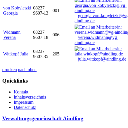
von Kobyletzki
08237
001
Georgia
9607-13
georgia.von-kobyletzki@vg
aindling.de
Widmann
08237
006
Verena
9607-18
verena.widmann@vg-
aindling.de
08237
Wittkopf Julia
205
9607-35
julia.wittkopf@aindling.de
drucken
nach oben
Quicklinks
Kontakt
Inhaltsverzeichnis
Impressum
Datenschutz
Verwaltungsgemeinschaft Aindling