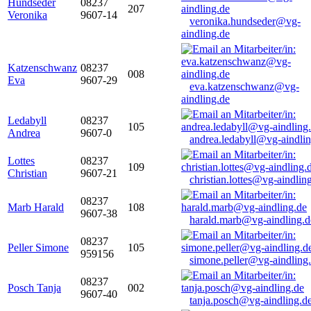
Hundseder
08237
207
Veronika
9607-14
veronika.hundseder@vg-
aindling.de
Katzenschwanz
08237
008
Eva
9607-29
eva.katzenschwanz@vg-
aindling.de
Ledabyll
08237
105
Andrea
9607-0
andrea.ledabyll@vg-aindli
Lottes
08237
109
Christian
9607-21
christian.lottes@vg-aindlin
08237
Marb Harald
108
9607-38
harald.marb@vg-aindling.d
08237
Peller Simone
105
959156
simone.peller@vg-aindling
08237
Posch Tanja
002
9607-40
tanja.posch@vg-aindling.d