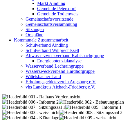
Markt Aindling
Gemeinde Petersdorf
Gemeinde Todtenweis
Gemeinschaftsvorsitzende
Gemeinschaftsversammlung
Sitzungen
Ortspläne
Kommunale Zusammenarbeit
Schulverband Aindling
Schulverband Willprechtszell
Abwasserzweckverband Kabisbachgruppe
Energiepotenzialanalyse
Wasserverband Lechraingruppe
Wasserzweckverband Hardhofgruppe
Wittelsbacher Land
Erholungsgebieteverein Augsburg e.V.
vhs Landkreis Aichach-Friedberg e.V.