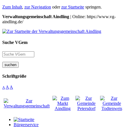
Zum Inhalt
,
zur Navigation
oder
zur Startseite
springen.
Verwaltungsgemeinschaft Aindling
| Online: https://www.vg-
aindling.de/
Suche VGem
suchen
Schriftgröße
A
A
A
Bürgerservice