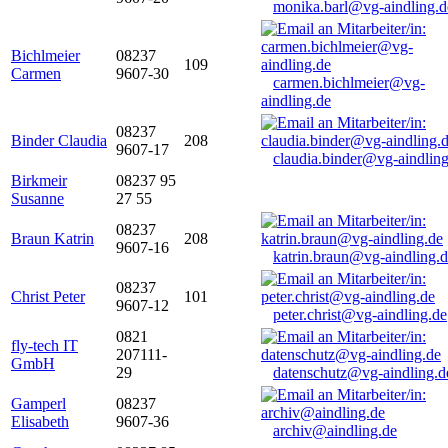
monika.barl@vg-aindling.d
Bichlmeier
08237
109
Carmen
9607-30
carmen.bichlmeier@vg-
aindling.de
08237
Binder Claudia
208
9607-17
claudia.binder@vg-aindling
Birkmeir
08237 95
Susanne
27 55
08237
Braun Katrin
208
9607-16
katrin.braun@vg-aindling.
08237
Christ Peter
101
9607-12
peter.christ@vg-aindling.de
0821
fly-tech IT
207111-
GmbH
29
datenschutz@vg-aindling.d
Gamperl
08237
Elisabeth
9607-36
archiv@aindling.de