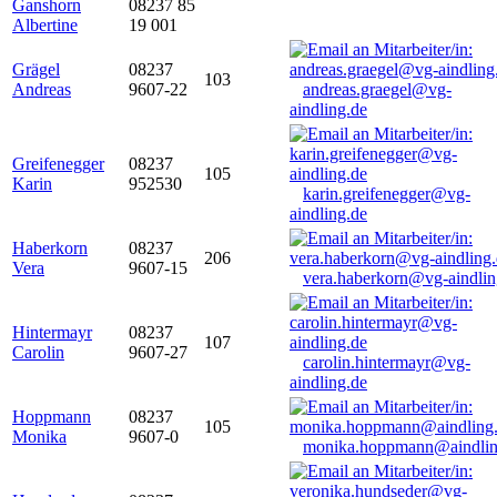
Ganshorn
08237 85
Albertine
19 001
Grägel
08237
103
Andreas
9607-22
andreas.graegel@vg-
aindling.de
Greifenegger
08237
105
Karin
952530
karin.greifenegger@vg-
aindling.de
Haberkorn
08237
206
Vera
9607-15
vera.haberkorn@vg-aindlin
Hintermayr
08237
107
Carolin
9607-27
carolin.hintermayr@vg-
aindling.de
Hoppmann
08237
105
Monika
9607-0
monika.hoppmann@aindlin