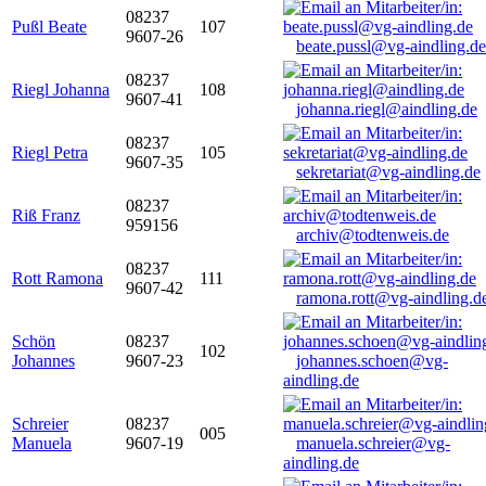
08237
Pußl Beate
107
9607-26
beate.pussl@vg-aindling.de
08237
Riegl Johanna
108
9607-41
johanna.riegl@aindling.de
08237
Riegl Petra
105
9607-35
sekretariat@vg-aindling.de
08237
Riß Franz
959156
archiv@todtenweis.de
08237
Rott Ramona
111
9607-42
ramona.rott@vg-aindling.d
Schön
08237
102
Johannes
9607-23
johannes.schoen@vg-
aindling.de
Schreier
08237
005
Manuela
9607-19
manuela.schreier@vg-
aindling.de