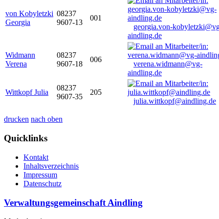
von Kobyletzki
08237
001
Georgia
9607-13
georgia.von-kobyletzki@vg
aindling.de
Widmann
08237
006
Verena
9607-18
verena.widmann@vg-
aindling.de
08237
Wittkopf Julia
205
9607-35
julia.wittkopf@aindling.de
drucken
nach oben
Quicklinks
Kontakt
Inhaltsverzeichnis
Impressum
Datenschutz
Verwaltungsgemeinschaft Aindling