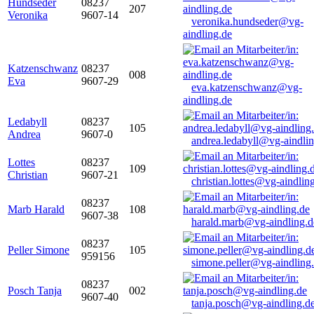
Hundseder
08237
207
Veronika
9607-14
veronika.hundseder@vg-
aindling.de
Katzenschwanz
08237
008
Eva
9607-29
eva.katzenschwanz@vg-
aindling.de
Ledabyll
08237
105
Andrea
9607-0
andrea.ledabyll@vg-aindli
Lottes
08237
109
Christian
9607-21
christian.lottes@vg-aindlin
08237
Marb Harald
108
9607-38
harald.marb@vg-aindling.d
08237
Peller Simone
105
959156
simone.peller@vg-aindling
08237
Posch Tanja
002
9607-40
tanja.posch@vg-aindling.d