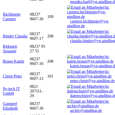
monika.barl@vg-aindling.d
Bichlmeier
08237
109
Carmen
9607-30
carmen.bichlmeier@vg-
aindling.de
08237
Binder Claudia
208
9607-17
claudia.binder@vg-aindling
Birkmeir
08237 95
Susanne
27 55
08237
Braun Katrin
208
9607-16
katrin.braun@vg-aindling.
08237
Christ Peter
101
9607-12
peter.christ@vg-aindling.de
0821
fly-tech IT
207111-
GmbH
29
datenschutz@vg-aindling.d
Gamperl
08237
Elisabeth
9607-36
archiv@aindling.de