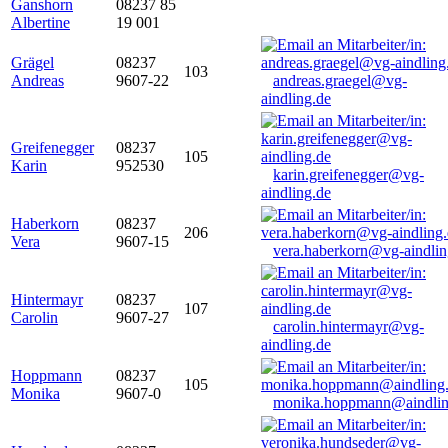
Ganshorn
08237 85
Albertine
19 001
Grägel
08237
103
Andreas
9607-22
andreas.graegel@vg-
aindling.de
Greifenegger
08237
105
Karin
952530
karin.greifenegger@vg-
aindling.de
Haberkorn
08237
206
Vera
9607-15
vera.haberkorn@vg-aindlin
Hintermayr
08237
107
Carolin
9607-27
carolin.hintermayr@vg-
aindling.de
Hoppmann
08237
105
Monika
9607-0
monika.hoppmann@aindlin