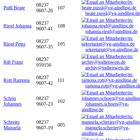
08237
Pußl Beate
107
9607-26
beate.pussl@vg-aindling.de
08237
Riegl Johanna
108
9607-41
johanna.riegl@aindling.de
08237
Riegl Petra
105
9607-35
sekretariat@vg-aindling.de
08237
Riß Franz
959156
archiv@todtenweis.de
08237
Rott Ramona
111
9607-42
ramona.rott@vg-aindling.d
Schön
08237
102
Johannes
9607-23
johannes.schoen@vg-
aindling.de
Schreier
08237
005
Manuela
9607-19
manuela.schreier@vg-
aindling.de