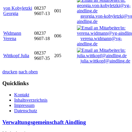
von Kobyletzki
08237
001
Georgia
9607-13
georgia.von-kobyletzki@vg
aindling.de
Widmann
08237
006
Verena
9607-18
verena.widmann@vg-
aindling.de
08237
Wittkopf Julia
205
9607-35
julia.wittkopf@aindling.de
drucken
nach oben
Quicklinks
Kontakt
Inhaltsverzeichnis
Impressum
Datenschutz
Verwaltungsgemeinschaft Aindling