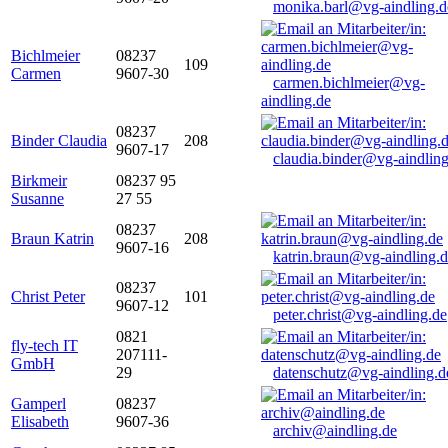
monika.barl@vg-aindling.d
Bichlmeier
08237
109
Carmen
9607-30
carmen.bichlmeier@vg-
aindling.de
08237
Binder Claudia
208
9607-17
claudia.binder@vg-aindling
Birkmeir
08237 95
Susanne
27 55
08237
Braun Katrin
208
9607-16
katrin.braun@vg-aindling.
08237
Christ Peter
101
9607-12
peter.christ@vg-aindling.de
0821
fly-tech IT
207111-
GmbH
29
datenschutz@vg-aindling.d
Gamperl
08237
Elisabeth
9607-36
archiv@aindling.de