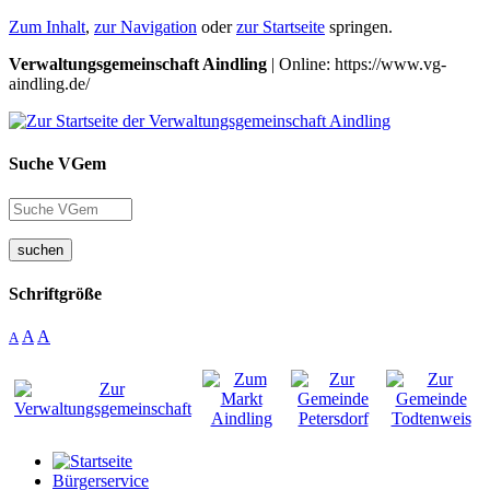
Zum Inhalt
,
zur Navigation
oder
zur Startseite
springen.
Verwaltungsgemeinschaft Aindling
| Online: https://www.vg-
aindling.de/
Suche VGem
suchen
Schriftgröße
A
A
A
Bürgerservice