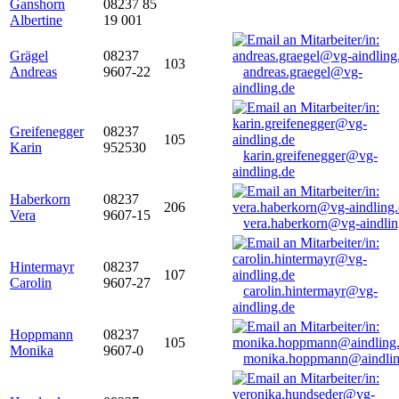
Ganshorn
08237 85
Albertine
19 001
Grägel
08237
103
Andreas
9607-22
andreas.graegel@vg-
aindling.de
Greifenegger
08237
105
Karin
952530
karin.greifenegger@vg-
aindling.de
Haberkorn
08237
206
Vera
9607-15
vera.haberkorn@vg-aindlin
Hintermayr
08237
107
Carolin
9607-27
carolin.hintermayr@vg-
aindling.de
Hoppmann
08237
105
Monika
9607-0
monika.hoppmann@aindlin