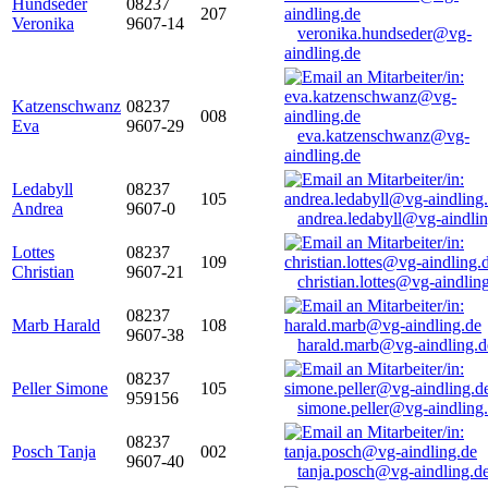
Hundseder
08237
207
Veronika
9607-14
veronika.hundseder@vg-
aindling.de
Katzenschwanz
08237
008
Eva
9607-29
eva.katzenschwanz@vg-
aindling.de
Ledabyll
08237
105
Andrea
9607-0
andrea.ledabyll@vg-aindli
Lottes
08237
109
Christian
9607-21
christian.lottes@vg-aindlin
08237
Marb Harald
108
9607-38
harald.marb@vg-aindling.d
08237
Peller Simone
105
959156
simone.peller@vg-aindling
08237
Posch Tanja
002
9607-40
tanja.posch@vg-aindling.d