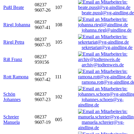
08237
Pußl Beate
107
9607-26
beate.pussl@vg-aindling.de
08237
Riegl Johanna
108
9607-41
johanna.riegl@aindling.de
08237
Riegl Petra
105
9607-35
sekretariat@vg-aindling.de
08237
Riß Franz
959156
archiv@todtenweis.de
08237
Rott Ramona
111
9607-42
ramona.rott@vg-aindling.d
Schön
08237
102
Johannes
9607-23
johannes.schoen@vg-
aindling.de
Schreier
08237
005
Manuela
9607-19
manuela.schreier@vg-
aindling.de