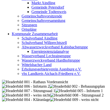
Markt Aindling
Gemeinde Petersdorf
Gemeinde Todtenweis
Gemeinschaftsvorsitzende
Gemeinschaftsversammlung
Sitzungen
Ortspläne
Kommunale Zusammenarbeit
Schulverband Aindling
Schulverband Willprechtszell
Abwasserzweckverband Kabisbachgruppe
Energiepotenzialanalyse
Wasserverband Lechraingruppe
Wasserzweckverband Hardhofgruppe
Wittelsbacher Land
Erholungsgebieteverein Augsburg e.V.
vhs Landkreis Aichach-Friedberg e.V.