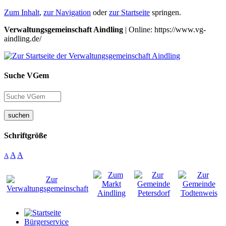
Zum Inhalt
,
zur Navigation
oder
zur Startseite
springen.
Verwaltungsgemeinschaft Aindling
| Online: https://www.vg-
aindling.de/
Suche VGem
suchen
Schriftgröße
A
A
A
Bürgerservice