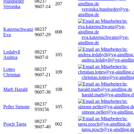
Hundseder
08237
207
Veronika
9607-14
veronika.hundseder@vg-
aindling.de
Katzenschwanz
08237
008
Eva
9607-29
eva.katzenschwanz@vg-
aindling.de
Ledabyll
08237
105
Andrea
9607-0
andrea.ledabyll@vg-aindli
Lottes
08237
109
Christian
9607-21
christian.lottes@vg-aindlin
08237
Marb Harald
108
9607-38
harald.marb@vg-aindling.d
08237
Peller Simone
105
959156
simone.peller@vg-aindling
08237
Posch Tanja
002
9607-40
tanja.posch@vg-aindling.d