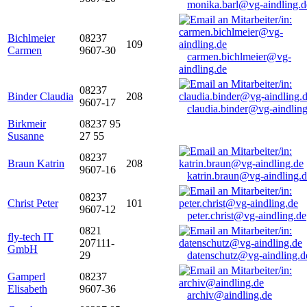
monika.barl@vg-aindling.d
Bichlmeier
08237
109
Carmen
9607-30
carmen.bichlmeier@vg-
aindling.de
08237
Binder Claudia
208
9607-17
claudia.binder@vg-aindling
Birkmeir
08237 95
Susanne
27 55
08237
Braun Katrin
208
9607-16
katrin.braun@vg-aindling.
08237
Christ Peter
101
9607-12
peter.christ@vg-aindling.de
0821
fly-tech IT
207111-
GmbH
29
datenschutz@vg-aindling.d
Gamperl
08237
Elisabeth
9607-36
archiv@aindling.de