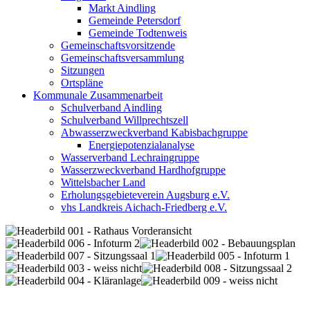
Markt Aindling
Gemeinde Petersdorf
Gemeinde Todtenweis
Gemeinschaftsvorsitzende
Gemeinschaftsversammlung
Sitzungen
Ortspläne
Kommunale Zusammenarbeit
Schulverband Aindling
Schulverband Willprechtszell
Abwasserzweckverband Kabisbachgruppe
Energiepotenzialanalyse
Wasserverband Lechraingruppe
Wasserzweckverband Hardhofgruppe
Wittelsbacher Land
Erholungsgebieteverein Augsburg e.V.
vhs Landkreis Aichach-Friedberg e.V.