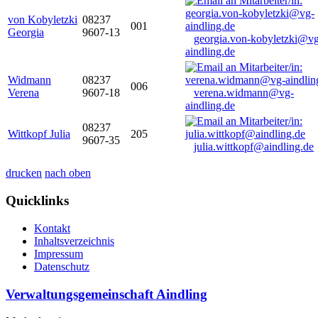
von Kobyletzki
08237
001
Georgia
9607-13
georgia.von-kobyletzki@vg
aindling.de
Widmann
08237
006
Verena
9607-18
verena.widmann@vg-
aindling.de
08237
Wittkopf Julia
205
9607-35
julia.wittkopf@aindling.de
drucken
nach oben
Quicklinks
Kontakt
Inhaltsverzeichnis
Impressum
Datenschutz
Verwaltungsgemeinschaft Aindling