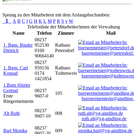
Sprung zu den Mitarbeitern mit dem Anfangsbuchstaben:
1
A
B
C
f
G
H
K
L
M
P
R
S
v
W
Telefonliste der Mitarbeiter/innen der Verwaltung
Name
Telefon
Zimmer
Mail
08237
1. Bgm. Binder
952530
Rathaus
Dietrich
0160
Petersdorf
buergermeister@petersdorf
90664140
08237
1. Bgm. Carl
959156
Rathaus
Konrad
0174
Todtenweis
buergermeister@todtenweis
1421854
1.Bgm Hitzler
Gertrud
08237
105
Erste
9607-0
buergermeisterin@aindling
Bürgermeisterin
08237
Alt Ruth
008
9607-10
ruth.alt@vg-aindling.de
08237
Barl Monika
009
9607-20