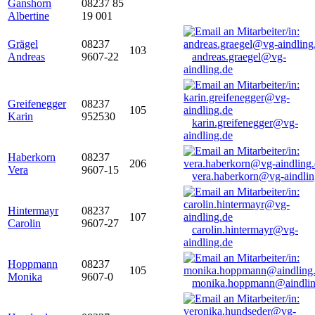
Ganshorn
08237 85
Albertine
19 001
Grägel
08237
103
Andreas
9607-22
andreas.graegel@vg-
aindling.de
Greifenegger
08237
105
Karin
952530
karin.greifenegger@vg-
aindling.de
Haberkorn
08237
206
Vera
9607-15
vera.haberkorn@vg-aindlin
Hintermayr
08237
107
Carolin
9607-27
carolin.hintermayr@vg-
aindling.de
Hoppmann
08237
105
Monika
9607-0
monika.hoppmann@aindlin