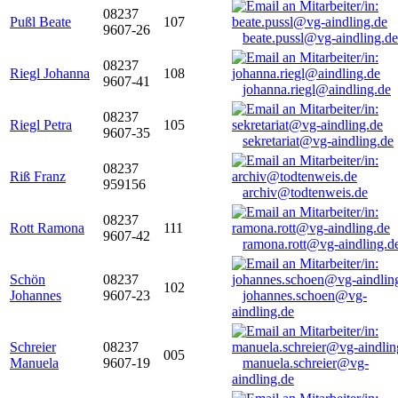
08237
Pußl Beate
107
9607-26
beate.pussl@vg-aindling.de
08237
Riegl Johanna
108
9607-41
johanna.riegl@aindling.de
08237
Riegl Petra
105
9607-35
sekretariat@vg-aindling.de
08237
Riß Franz
959156
archiv@todtenweis.de
08237
Rott Ramona
111
9607-42
ramona.rott@vg-aindling.d
Schön
08237
102
Johannes
9607-23
johannes.schoen@vg-
aindling.de
Schreier
08237
005
Manuela
9607-19
manuela.schreier@vg-
aindling.de