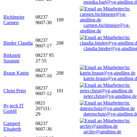
monika.barl@vg-aindling.d
Bichlmeier
08237
109
Carmen
9607-30
carmen.bichlmeier@vg-
aindling.de
08237
Binder Claudia
208
9607-17
claudia.binder@vg-aindling
Birkmeir
08237 95
Susanne
27 55
08237
Braun Katrin
208
9607-16
katrin.braun@vg-aindling.
08237
Christ Peter
101
9607-12
peter.christ@vg-aindling.de
0821
fly-tech IT
207111-
GmbH
29
datenschutz@vg-aindling.d
Gamperl
08237
Elisabeth
9607-36
archiv@aindling.de