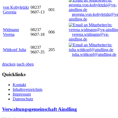
von Kobyletzki
08237
001
Georgia
9607-13
georgia.von-kobyletzki@vg
aindling.de
Widmann
08237
006
Verena
9607-18
verena.widmann@vg-
aindling.de
08237
Wittkopf Julia
205
9607-35
julia.wittkopf@aindling.de
drucken
nach oben
Quicklinks
Kontakt
Inhaltsverzeichnis
Impressum
Datenschutz
Verwaltungsgemeinschaft Aindling