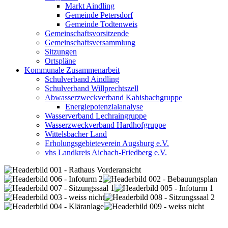
Markt Aindling
Gemeinde Petersdorf
Gemeinde Todtenweis
Gemeinschaftsvorsitzende
Gemeinschaftsversammlung
Sitzungen
Ortspläne
Kommunale Zusammenarbeit
Schulverband Aindling
Schulverband Willprechtszell
Abwasserzweckverband Kabisbachgruppe
Energiepotenzialanalyse
Wasserverband Lechraingruppe
Wasserzweckverband Hardhofgruppe
Wittelsbacher Land
Erholungsgebieteverein Augsburg e.V.
vhs Landkreis Aichach-Friedberg e.V.