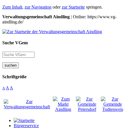
Zum Inhalt
,
zur Navigation
oder
zur Startseite
springen.
Verwaltungsgemeinschaft Aindling
| Online: https://www.vg-
aindling.de/
Suche VGem
suchen
Schriftgröße
A
A
A
Bürgerservice