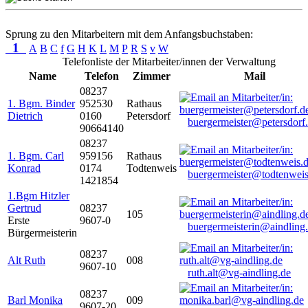
Sprung zu den Mitarbeitern mit dem Anfangsbuchstaben:
1
A
B
C
f
G
H
K
L
M
P
R
S
v
W
Telefonliste der Mitarbeiter/innen der Verwaltung
Name
Telefon
Zimmer
Mail
08237
1. Bgm. Binder
952530
Rathaus
Dietrich
0160
Petersdorf
buergermeister@petersdorf
90664140
08237
1. Bgm. Carl
959156
Rathaus
Konrad
0174
Todtenweis
buergermeister@todtenweis
1421854
1.Bgm Hitzler
Gertrud
08237
105
Erste
9607-0
buergermeisterin@aindling
Bürgermeisterin
08237
Alt Ruth
008
9607-10
ruth.alt@vg-aindling.de
08237
Barl Monika
009
9607-20