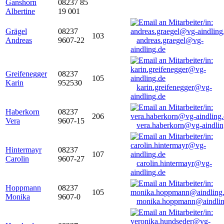
Ganshorn
08237 85
Albertine
19 001
Grägel
08237
103
Andreas
9607-22
andreas.graegel@vg-
aindling.de
Greifenegger
08237
105
Karin
952530
karin.greifenegger@vg-
aindling.de
Haberkorn
08237
206
Vera
9607-15
vera.haberkorn@vg-aindlin
Hintermayr
08237
107
Carolin
9607-27
carolin.hintermayr@vg-
aindling.de
Hoppmann
08237
105
Monika
9607-0
monika.hoppmann@aindlin