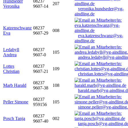
Hundseder
08237
207
Veronika
9607-14
veronika.hundseder@vg-
aindling.de
Katzenschwanz
08237
008
Eva
9607-29
eva.katzenschwanz@vg-
aindling.de
Ledabyll
08237
105
Andrea
9607-0
andrea.ledabyll@vg-aindli
Lottes
08237
109
Christian
9607-21
christian.lottes@vg-aindlin
08237
Marb Harald
108
9607-38
harald.marb@vg-aindling.d
08237
Peller Simone
105
959156
simone.peller@vg-aindling
08237
Posch Tanja
002
9607-40
tanja.posch@vg-aindling.d