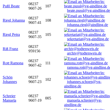
08237
Pußl Beate
107
9607-26
beate.pussl@vg-aindling.de
08237
Riegl Johanna
108
9607-41
johanna.riegl@aindling.de
08237
Riegl Petra
105
9607-35
sekretariat@vg-aindling.de
08237
Riß Franz
959156
archiv@todtenweis.de
08237
Rott Ramona
111
9607-42
ramona.rott@vg-aindling.d
Schön
08237
102
Johannes
9607-23
johannes.schoen@vg-
aindling.de
Schreier
08237
005
Manuela
9607-19
manuela.schreier@vg-
aindling.de