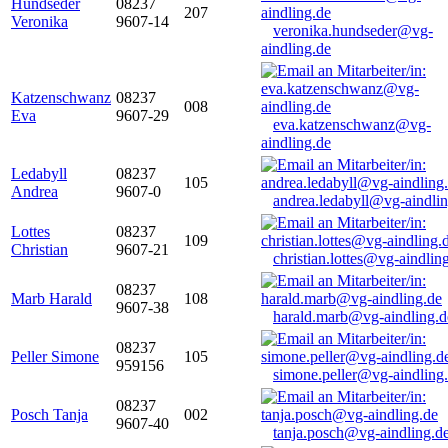
Hundseder
08237
207
Veronika
9607-14
veronika.hundseder@vg-
aindling.de
Katzenschwanz
08237
008
Eva
9607-29
eva.katzenschwanz@vg-
aindling.de
Ledabyll
08237
105
Andrea
9607-0
andrea.ledabyll@vg-aindli
Lottes
08237
109
Christian
9607-21
christian.lottes@vg-aindlin
08237
Marb Harald
108
9607-38
harald.marb@vg-aindling.d
08237
Peller Simone
105
959156
simone.peller@vg-aindling
08237
Posch Tanja
002
9607-40
tanja.posch@vg-aindling.d