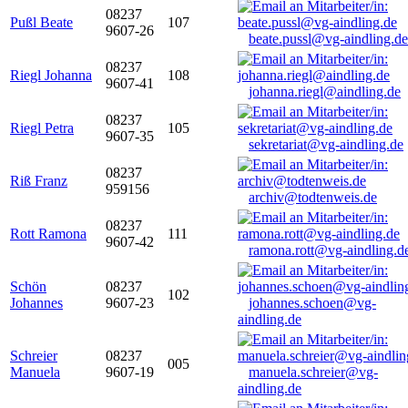
08237
Pußl Beate
107
9607-26
beate.pussl@vg-aindling.de
08237
Riegl Johanna
108
9607-41
johanna.riegl@aindling.de
08237
Riegl Petra
105
9607-35
sekretariat@vg-aindling.de
08237
Riß Franz
959156
archiv@todtenweis.de
08237
Rott Ramona
111
9607-42
ramona.rott@vg-aindling.d
Schön
08237
102
Johannes
9607-23
johannes.schoen@vg-
aindling.de
Schreier
08237
005
Manuela
9607-19
manuela.schreier@vg-
aindling.de