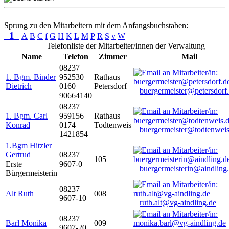
Sprung zu den Mitarbeitern mit dem Anfangsbuchstaben:
1
A
B
C
f
G
H
K
L
M
P
R
S
v
W
Telefonliste der Mitarbeiter/innen der Verwaltung
Name
Telefon
Zimmer
Mail
08237
1. Bgm. Binder
952530
Rathaus
Dietrich
0160
Petersdorf
buergermeister@petersdorf
90664140
08237
1. Bgm. Carl
959156
Rathaus
Konrad
0174
Todtenweis
buergermeister@todtenweis
1421854
1.Bgm Hitzler
Gertrud
08237
105
Erste
9607-0
buergermeisterin@aindling
Bürgermeisterin
08237
Alt Ruth
008
9607-10
ruth.alt@vg-aindling.de
08237
Barl Monika
009
9607-20