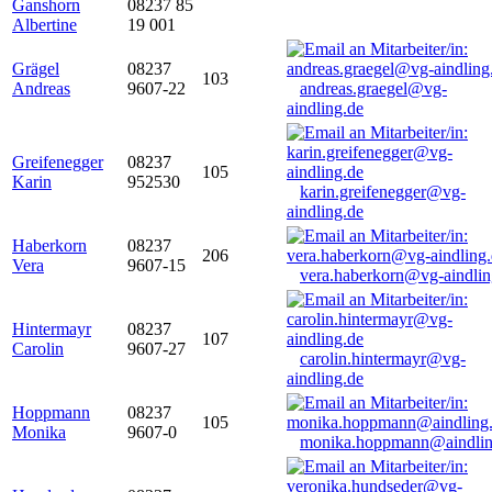
Ganshorn
08237 85
Albertine
19 001
Grägel
08237
103
Andreas
9607-22
andreas.graegel@vg-
aindling.de
Greifenegger
08237
105
Karin
952530
karin.greifenegger@vg-
aindling.de
Haberkorn
08237
206
Vera
9607-15
vera.haberkorn@vg-aindlin
Hintermayr
08237
107
Carolin
9607-27
carolin.hintermayr@vg-
aindling.de
Hoppmann
08237
105
Monika
9607-0
monika.hoppmann@aindlin