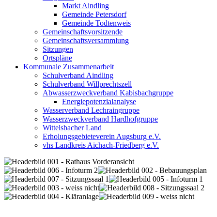
Markt Aindling
Gemeinde Petersdorf
Gemeinde Todtenweis
Gemeinschaftsvorsitzende
Gemeinschaftsversammlung
Sitzungen
Ortspläne
Kommunale Zusammenarbeit
Schulverband Aindling
Schulverband Willprechtszell
Abwasserzweckverband Kabisbachgruppe
Energiepotenzialanalyse
Wasserverband Lechraingruppe
Wasserzweckverband Hardhofgruppe
Wittelsbacher Land
Erholungsgebieteverein Augsburg e.V.
vhs Landkreis Aichach-Friedberg e.V.