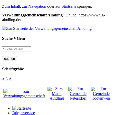
Zum Inhalt
,
zur Navigation
oder
zur Startseite
springen.
Verwaltungsgemeinschaft Aindling
| Online: https://www.vg-
aindling.de/
Suche VGem
suchen
Schriftgröße
A
A
A
Bürgerservice