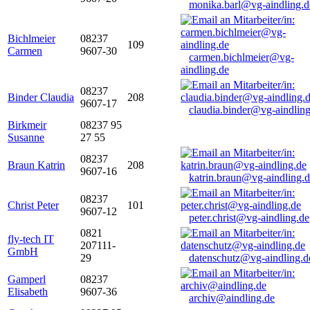
monika.barl@vg-aindling.d
Bichlmeier
08237
109
Carmen
9607-30
carmen.bichlmeier@vg-
aindling.de
08237
Binder Claudia
208
9607-17
claudia.binder@vg-aindling
Birkmeir
08237 95
Susanne
27 55
08237
Braun Katrin
208
9607-16
katrin.braun@vg-aindling.
08237
Christ Peter
101
9607-12
peter.christ@vg-aindling.de
0821
fly-tech IT
207111-
GmbH
29
datenschutz@vg-aindling.d
Gamperl
08237
Elisabeth
9607-36
archiv@aindling.de