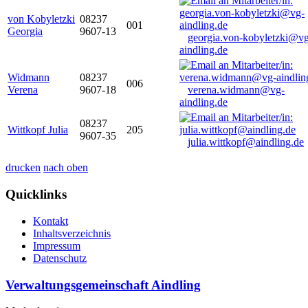
von Kobyletzki
08237
001
Georgia
9607-13
georgia.von-kobyletzki@vg
aindling.de
Widmann
08237
006
Verena
9607-18
verena.widmann@vg-
aindling.de
08237
Wittkopf Julia
205
9607-35
julia.wittkopf@aindling.de
drucken
nach oben
Quicklinks
Kontakt
Inhaltsverzeichnis
Impressum
Datenschutz
Verwaltungsgemeinschaft Aindling