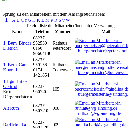
Sprung zu den Mitarbeitern mit dem Anfangsbuchstaben:
1
A
B
C
f
G
H
K
L
M
P
R
S
v
W
Telefonliste der Mitarbeiter/innen der Verwaltung
Name
Telefon
Zimmer
Mail
08237
1. Bgm. Binder
952530
Rathaus
Dietrich
0160
Petersdorf
buergermeister@petersdorf
90664140
08237
1. Bgm. Carl
959156
Rathaus
Konrad
0174
Todtenweis
buergermeister@todtenweis
1421854
1.Bgm Hitzler
Gertrud
08237
105
Erste
9607-0
buergermeisterin@aindling
Bürgermeisterin
08237
Alt Ruth
008
9607-10
ruth.alt@vg-aindling.de
08237
Barl Monika
009
9607-20