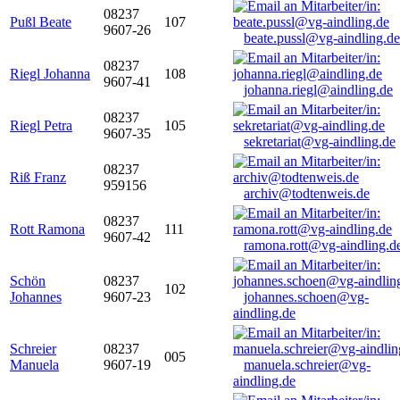
08237
Pußl Beate
107
9607-26
beate.pussl@vg-aindling.de
08237
Riegl Johanna
108
9607-41
johanna.riegl@aindling.de
08237
Riegl Petra
105
9607-35
sekretariat@vg-aindling.de
08237
Riß Franz
959156
archiv@todtenweis.de
08237
Rott Ramona
111
9607-42
ramona.rott@vg-aindling.d
Schön
08237
102
Johannes
9607-23
johannes.schoen@vg-
aindling.de
Schreier
08237
005
Manuela
9607-19
manuela.schreier@vg-
aindling.de