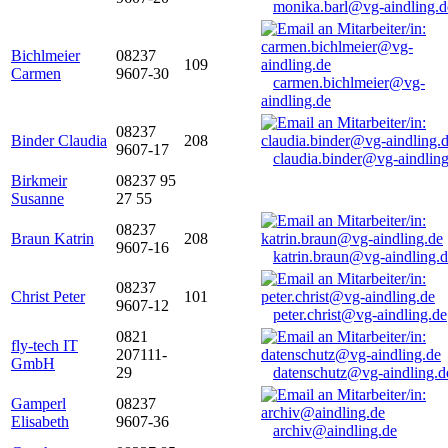
monika.barl@vg-aindling.d
Bichlmeier
08237
109
Carmen
9607-30
carmen.bichlmeier@vg-
aindling.de
08237
Binder Claudia
208
9607-17
claudia.binder@vg-aindling
Birkmeir
08237 95
Susanne
27 55
08237
Braun Katrin
208
9607-16
katrin.braun@vg-aindling.
08237
Christ Peter
101
9607-12
peter.christ@vg-aindling.de
0821
fly-tech IT
207111-
GmbH
29
datenschutz@vg-aindling.d
Gamperl
08237
Elisabeth
9607-36
archiv@aindling.de