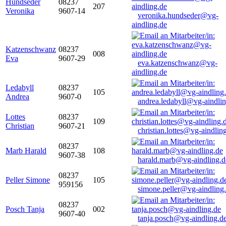
Hundseder
08237
207
Veronika
9607-14
veronika.hundseder@vg-
aindling.de
Katzenschwanz
08237
008
Eva
9607-29
eva.katzenschwanz@vg-
aindling.de
Ledabyll
08237
105
Andrea
9607-0
andrea.ledabyll@vg-aindli
Lottes
08237
109
Christian
9607-21
christian.lottes@vg-aindlin
08237
Marb Harald
108
9607-38
harald.marb@vg-aindling.d
08237
Peller Simone
105
959156
simone.peller@vg-aindling
08237
Posch Tanja
002
9607-40
tanja.posch@vg-aindling.d