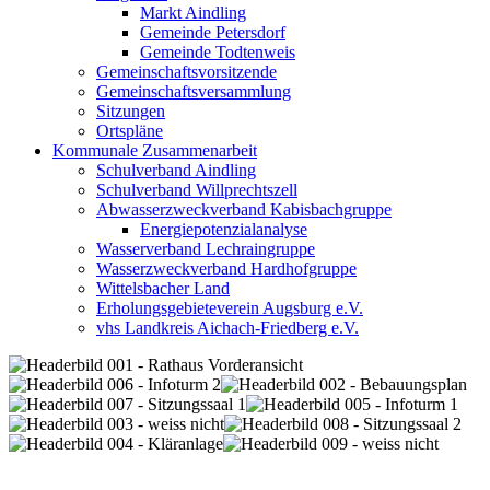
Markt Aindling
Gemeinde Petersdorf
Gemeinde Todtenweis
Gemeinschaftsvorsitzende
Gemeinschaftsversammlung
Sitzungen
Ortspläne
Kommunale Zusammenarbeit
Schulverband Aindling
Schulverband Willprechtszell
Abwasserzweckverband Kabisbachgruppe
Energiepotenzialanalyse
Wasserverband Lechraingruppe
Wasserzweckverband Hardhofgruppe
Wittelsbacher Land
Erholungsgebieteverein Augsburg e.V.
vhs Landkreis Aichach-Friedberg e.V.