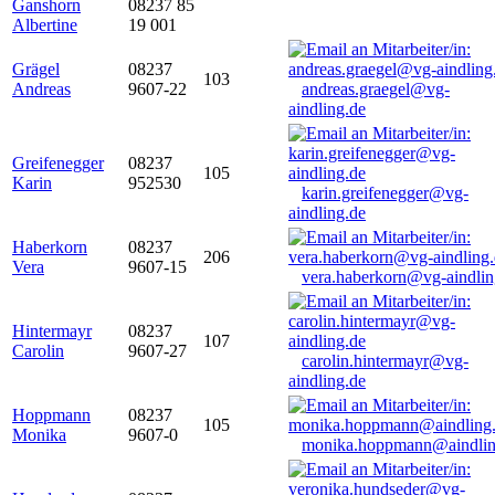
Ganshorn
08237 85
Albertine
19 001
Grägel
08237
103
Andreas
9607-22
andreas.graegel@vg-
aindling.de
Greifenegger
08237
105
Karin
952530
karin.greifenegger@vg-
aindling.de
Haberkorn
08237
206
Vera
9607-15
vera.haberkorn@vg-aindlin
Hintermayr
08237
107
Carolin
9607-27
carolin.hintermayr@vg-
aindling.de
Hoppmann
08237
105
Monika
9607-0
monika.hoppmann@aindlin