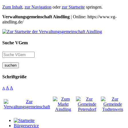
Zum Inhalt
,
zur Navigation
oder
zur Startseite
springen.
Verwaltungsgemeinschaft Aindling
| Online: https://www.vg-
aindling.de/
Suche VGem
suchen
Schriftgröße
A
A
A
Bürgerservice