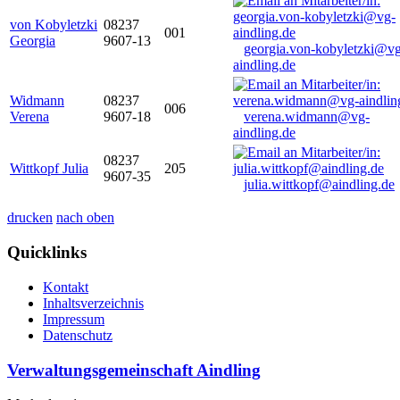
von Kobyletzki
08237
001
Georgia
9607-13
georgia.von-kobyletzki@vg
aindling.de
Widmann
08237
006
Verena
9607-18
verena.widmann@vg-
aindling.de
08237
Wittkopf Julia
205
9607-35
julia.wittkopf@aindling.de
drucken
nach oben
Quicklinks
Kontakt
Inhaltsverzeichnis
Impressum
Datenschutz
Verwaltungsgemeinschaft Aindling