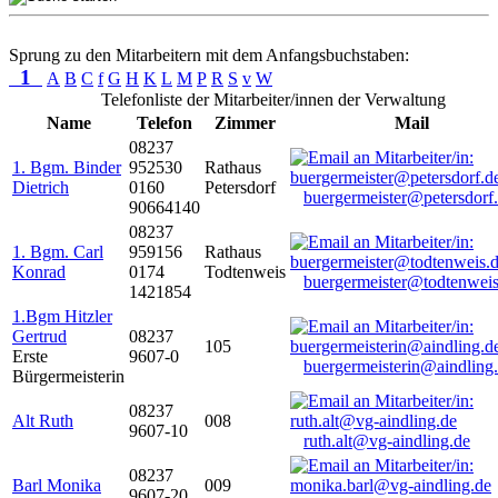
Sprung zu den Mitarbeitern mit dem Anfangsbuchstaben:
1
A
B
C
f
G
H
K
L
M
P
R
S
v
W
Telefonliste der Mitarbeiter/innen der Verwaltung
Name
Telefon
Zimmer
Mail
08237
1. Bgm. Binder
952530
Rathaus
Dietrich
0160
Petersdorf
buergermeister@petersdorf
90664140
08237
1. Bgm. Carl
959156
Rathaus
Konrad
0174
Todtenweis
buergermeister@todtenweis
1421854
1.Bgm Hitzler
Gertrud
08237
105
Erste
9607-0
buergermeisterin@aindling
Bürgermeisterin
08237
Alt Ruth
008
9607-10
ruth.alt@vg-aindling.de
08237
Barl Monika
009
9607-20