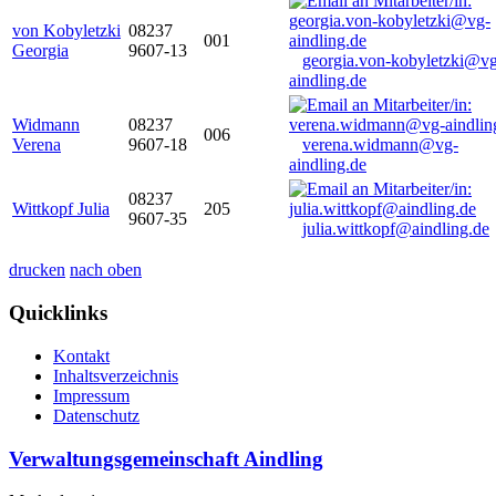
von Kobyletzki
08237
001
Georgia
9607-13
georgia.von-kobyletzki@vg
aindling.de
Widmann
08237
006
Verena
9607-18
verena.widmann@vg-
aindling.de
08237
Wittkopf Julia
205
9607-35
julia.wittkopf@aindling.de
drucken
nach oben
Quicklinks
Kontakt
Inhaltsverzeichnis
Impressum
Datenschutz
Verwaltungsgemeinschaft Aindling