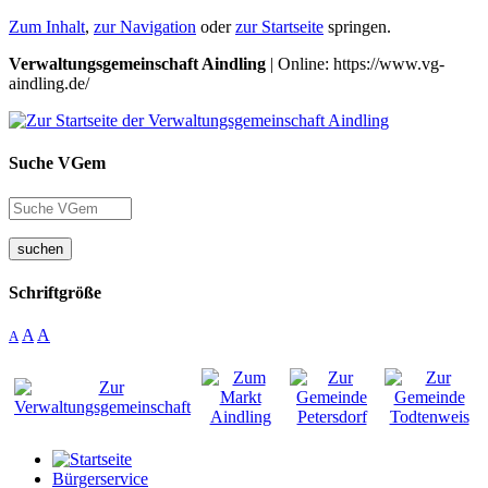
Zum Inhalt
,
zur Navigation
oder
zur Startseite
springen.
Verwaltungsgemeinschaft Aindling
| Online: https://www.vg-
aindling.de/
Suche VGem
suchen
Schriftgröße
A
A
A
Bürgerservice