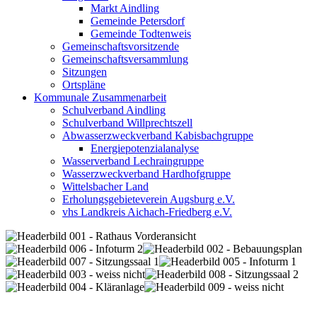
Markt Aindling
Gemeinde Petersdorf
Gemeinde Todtenweis
Gemeinschaftsvorsitzende
Gemeinschaftsversammlung
Sitzungen
Ortspläne
Kommunale Zusammenarbeit
Schulverband Aindling
Schulverband Willprechtszell
Abwasserzweckverband Kabisbachgruppe
Energiepotenzialanalyse
Wasserverband Lechraingruppe
Wasserzweckverband Hardhofgruppe
Wittelsbacher Land
Erholungsgebieteverein Augsburg e.V.
vhs Landkreis Aichach-Friedberg e.V.