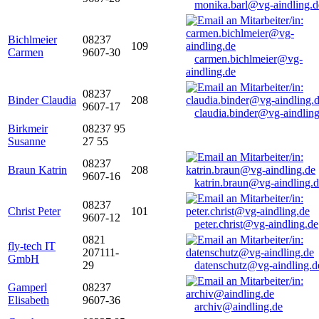
monika.barl@vg-aindling.d
Bichlmeier
08237
109
Carmen
9607-30
carmen.bichlmeier@vg-
aindling.de
08237
Binder Claudia
208
9607-17
claudia.binder@vg-aindling
Birkmeir
08237 95
Susanne
27 55
08237
Braun Katrin
208
9607-16
katrin.braun@vg-aindling.
08237
Christ Peter
101
9607-12
peter.christ@vg-aindling.de
0821
fly-tech IT
207111-
GmbH
29
datenschutz@vg-aindling.d
Gamperl
08237
Elisabeth
9607-36
archiv@aindling.de