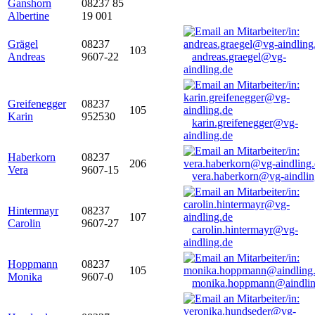
Ganshorn
08237 85
Albertine
19 001
Grägel
08237
103
Andreas
9607-22
andreas.graegel@vg-
aindling.de
Greifenegger
08237
105
Karin
952530
karin.greifenegger@vg-
aindling.de
Haberkorn
08237
206
Vera
9607-15
vera.haberkorn@vg-aindlin
Hintermayr
08237
107
Carolin
9607-27
carolin.hintermayr@vg-
aindling.de
Hoppmann
08237
105
Monika
9607-0
monika.hoppmann@aindlin