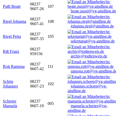
08237
Pußl Beate
107
9607-26
beate.pussl@vg-aindling.de
08237
Riegl Johanna
108
9607-41
johanna.riegl@aindling.de
08237
Riegl Petra
105
9607-35
sekretariat@vg-aindling.de
08237
Riß Franz
959156
archiv@todtenweis.de
08237
Rott Ramona
111
9607-42
ramona.rott@vg-aindling.d
Schön
08237
102
Johannes
9607-23
johannes.schoen@vg-
aindling.de
Schreier
08237
005
Manuela
9607-19
manuela.schreier@vg-
aindling.de