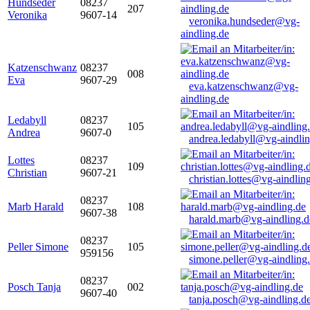
Hundseder
08237
207
Veronika
9607-14
veronika.hundseder@vg-
aindling.de
Katzenschwanz
08237
008
Eva
9607-29
eva.katzenschwanz@vg-
aindling.de
Ledabyll
08237
105
Andrea
9607-0
andrea.ledabyll@vg-aindli
Lottes
08237
109
Christian
9607-21
christian.lottes@vg-aindlin
08237
Marb Harald
108
9607-38
harald.marb@vg-aindling.d
08237
Peller Simone
105
959156
simone.peller@vg-aindling
08237
Posch Tanja
002
9607-40
tanja.posch@vg-aindling.d