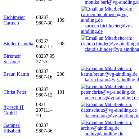
monika.barl@vg-aindling.d
Bichlmeier
08237
109
Carmen
9607-30
carmen.bichlmeier@vg-
aindling.de
08237
Binder Claudia
208
9607-17
claudia.binder@vg-aindling
Birkmeir
08237 95
Susanne
27 55
08237
Braun Katrin
208
9607-16
katrin.braun@vg-aindling.
08237
Christ Peter
101
9607-12
peter.christ@vg-aindling.de
0821
fly-tech IT
207111-
GmbH
29
datenschutz@vg-aindling.d
Gamperl
08237
Elisabeth
9607-36
archiv@aindling.de