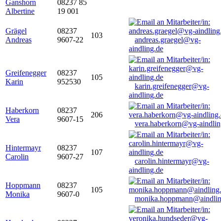
Ganshorn
08237 85
Albertine
19 001
Grägel
08237
103
Andreas
9607-22
andreas.graegel@vg-
aindling.de
Greifenegger
08237
105
Karin
952530
karin.greifenegger@vg-
aindling.de
Haberkorn
08237
206
Vera
9607-15
vera.haberkorn@vg-aindlin
Hintermayr
08237
107
Carolin
9607-27
carolin.hintermayr@vg-
aindling.de
Hoppmann
08237
105
Monika
9607-0
monika.hoppmann@aindlin