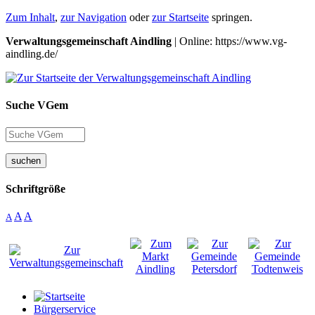
Zum Inhalt
,
zur Navigation
oder
zur Startseite
springen.
Verwaltungsgemeinschaft Aindling
| Online: https://www.vg-
aindling.de/
Suche VGem
suchen
Schriftgröße
A
A
A
Bürgerservice