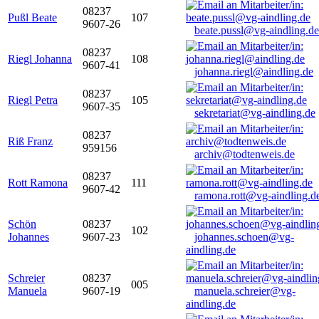
08237
Pußl Beate
107
9607-26
beate.pussl@vg-aindling.de
08237
Riegl Johanna
108
9607-41
johanna.riegl@aindling.de
08237
Riegl Petra
105
9607-35
sekretariat@vg-aindling.de
08237
Riß Franz
959156
archiv@todtenweis.de
08237
Rott Ramona
111
9607-42
ramona.rott@vg-aindling.d
Schön
08237
102
Johannes
9607-23
johannes.schoen@vg-
aindling.de
Schreier
08237
005
Manuela
9607-19
manuela.schreier@vg-
aindling.de