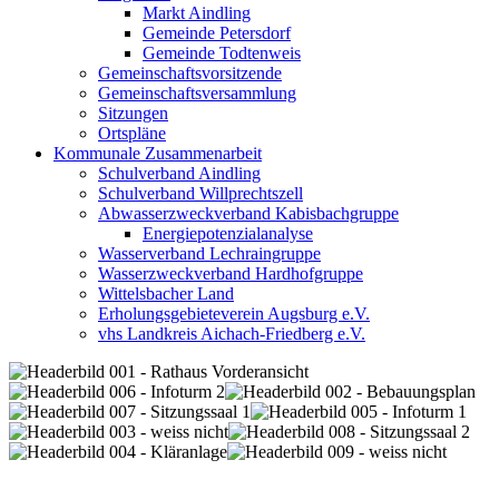
Markt Aindling
Gemeinde Petersdorf
Gemeinde Todtenweis
Gemeinschaftsvorsitzende
Gemeinschaftsversammlung
Sitzungen
Ortspläne
Kommunale Zusammenarbeit
Schulverband Aindling
Schulverband Willprechtszell
Abwasserzweckverband Kabisbachgruppe
Energiepotenzialanalyse
Wasserverband Lechraingruppe
Wasserzweckverband Hardhofgruppe
Wittelsbacher Land
Erholungsgebieteverein Augsburg e.V.
vhs Landkreis Aichach-Friedberg e.V.