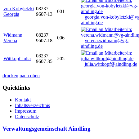
von Kobyletzki
08237
001
Georgia
9607-13
georgia.von-kobyletzki@vg
aindling.de
Widmann
08237
006
Verena
9607-18
verena.widmann@vg-
aindling.de
08237
Wittkopf Julia
205
9607-35
julia.wittkopf@aindling.de
drucken
nach oben
Quicklinks
Kontakt
Inhaltsverzeichnis
Impressum
Datenschutz
Verwaltungsgemeinschaft Aindling