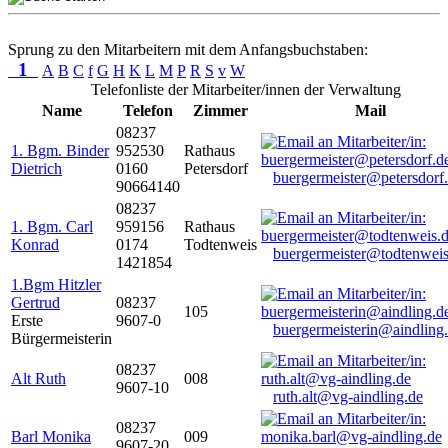
Sprung zu den Mitarbeitern mit dem Anfangsbuchstaben:
1
A
B
C
f
G
H
K
L
M
P
R
S
v
W
Telefonliste der Mitarbeiter/innen der Verwaltung
Name
Telefon
Zimmer
Mail
08237
1. Bgm. Binder
952530
Rathaus
Dietrich
0160
Petersdorf
buergermeister@petersdorf
90664140
08237
1. Bgm. Carl
959156
Rathaus
Konrad
0174
Todtenweis
buergermeister@todtenweis
1421854
1.Bgm Hitzler
Gertrud
08237
105
Erste
9607-0
buergermeisterin@aindling
Bürgermeisterin
08237
Alt Ruth
008
9607-10
ruth.alt@vg-aindling.de
08237
Barl Monika
009
9607-20