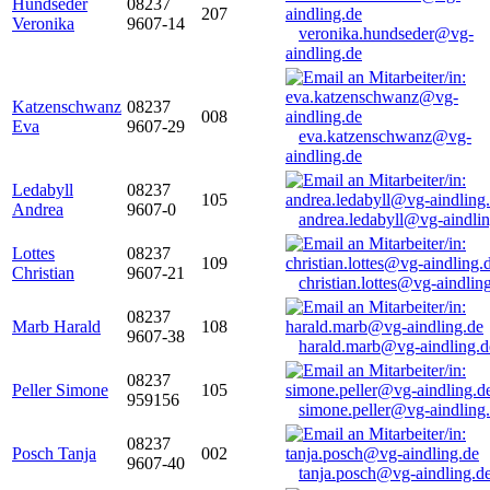
Hundseder
08237
207
Veronika
9607-14
veronika.hundseder@vg-
aindling.de
Katzenschwanz
08237
008
Eva
9607-29
eva.katzenschwanz@vg-
aindling.de
Ledabyll
08237
105
Andrea
9607-0
andrea.ledabyll@vg-aindli
Lottes
08237
109
Christian
9607-21
christian.lottes@vg-aindlin
08237
Marb Harald
108
9607-38
harald.marb@vg-aindling.d
08237
Peller Simone
105
959156
simone.peller@vg-aindling
08237
Posch Tanja
002
9607-40
tanja.posch@vg-aindling.d