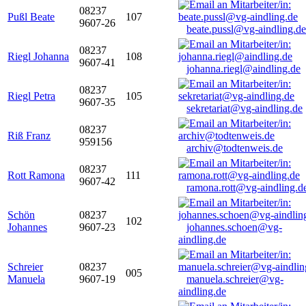
08237
Pußl Beate
107
9607-26
beate.pussl@vg-aindling.de
08237
Riegl Johanna
108
9607-41
johanna.riegl@aindling.de
08237
Riegl Petra
105
9607-35
sekretariat@vg-aindling.de
08237
Riß Franz
959156
archiv@todtenweis.de
08237
Rott Ramona
111
9607-42
ramona.rott@vg-aindling.d
Schön
08237
102
Johannes
9607-23
johannes.schoen@vg-
aindling.de
Schreier
08237
005
Manuela
9607-19
manuela.schreier@vg-
aindling.de