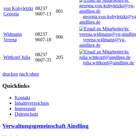
von Kobyletzki
08237
001
Georgia
9607-13
georgia.von-kobyletzki@vg
aindling.de
Widmann
08237
006
Verena
9607-18
verena.widmann@vg-
aindling.de
08237
Wittkopf Julia
205
9607-35
julia.wittkopf@aindling.de
drucken
nach oben
Quicklinks
Kontakt
Inhaltsverzeichnis
Impressum
Datenschutz
Verwaltungsgemeinschaft Aindling