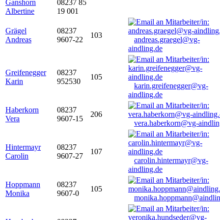
Ganshorn
08237 85
Albertine
19 001
Grägel
08237
103
Andreas
9607-22
andreas.graegel@vg-
aindling.de
Greifenegger
08237
105
Karin
952530
karin.greifenegger@vg-
aindling.de
Haberkorn
08237
206
Vera
9607-15
vera.haberkorn@vg-aindlin
Hintermayr
08237
107
Carolin
9607-27
carolin.hintermayr@vg-
aindling.de
Hoppmann
08237
105
Monika
9607-0
monika.hoppmann@aindlin