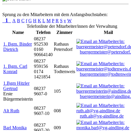
Sprung zu den Mitarbeitern mit dem Anfangsbuchstaben:
1
A
B
C
f
G
H
K
L
M
P
R
S
v
W
Telefonliste der Mitarbeiter/innen der Verwaltung
Name
Telefon
Zimmer
Mail
08237
1. Bgm. Binder
952530
Rathaus
Dietrich
0160
Petersdorf
buergermeister@petersdorf
90664140
08237
1. Bgm. Carl
959156
Rathaus
Konrad
0174
Todtenweis
buergermeister@todtenweis
1421854
1.Bgm Hitzler
Gertrud
08237
105
Erste
9607-0
buergermeisterin@aindling
Bürgermeisterin
08237
Alt Ruth
008
9607-10
ruth.alt@vg-aindling.de
08237
Barl Monika
009
9607-20