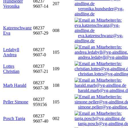
Hundseder
08237
207
Veronika
9607-14
veronika.hundseder@vg-
aindling.de
Katzenschwanz
08237
008
Eva
9607-29
eva.katzenschwanz@vg-
aindling.de
Ledabyll
08237
105
Andrea
9607-0
andrea.ledabyll@vg-aindli
Lottes
08237
109
Christian
9607-21
christian.lottes@vg-aindlin
08237
Marb Harald
108
9607-38
harald.marb@vg-aindling.d
08237
Peller Simone
105
959156
simone.peller@vg-aindling
08237
Posch Tanja
002
9607-40
tanja.posch@vg-aindling.d