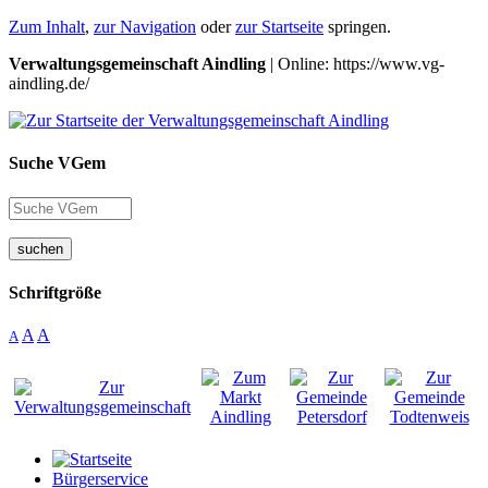
Zum Inhalt
,
zur Navigation
oder
zur Startseite
springen.
Verwaltungsgemeinschaft Aindling
| Online: https://www.vg-
aindling.de/
Suche VGem
suchen
Schriftgröße
A
A
A
Bürgerservice