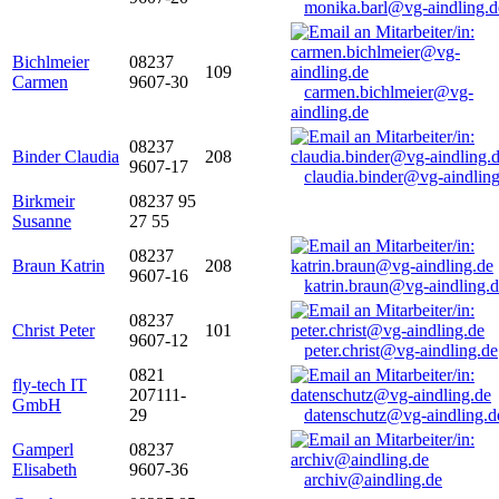
monika.barl@vg-aindling.d
Bichlmeier
08237
109
Carmen
9607-30
carmen.bichlmeier@vg-
aindling.de
08237
Binder Claudia
208
9607-17
claudia.binder@vg-aindling
Birkmeir
08237 95
Susanne
27 55
08237
Braun Katrin
208
9607-16
katrin.braun@vg-aindling.
08237
Christ Peter
101
9607-12
peter.christ@vg-aindling.de
0821
fly-tech IT
207111-
GmbH
29
datenschutz@vg-aindling.d
Gamperl
08237
Elisabeth
9607-36
archiv@aindling.de