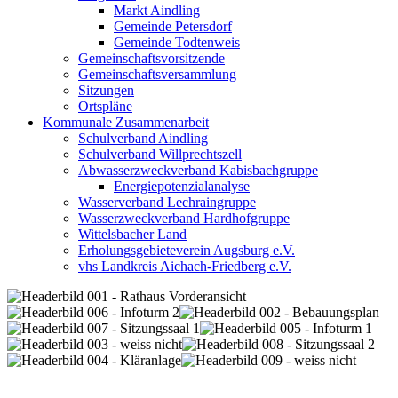
Markt Aindling
Gemeinde Petersdorf
Gemeinde Todtenweis
Gemeinschaftsvorsitzende
Gemeinschaftsversammlung
Sitzungen
Ortspläne
Kommunale Zusammenarbeit
Schulverband Aindling
Schulverband Willprechtszell
Abwasserzweckverband Kabisbachgruppe
Energiepotenzialanalyse
Wasserverband Lechraingruppe
Wasserzweckverband Hardhofgruppe
Wittelsbacher Land
Erholungsgebieteverein Augsburg e.V.
vhs Landkreis Aichach-Friedberg e.V.