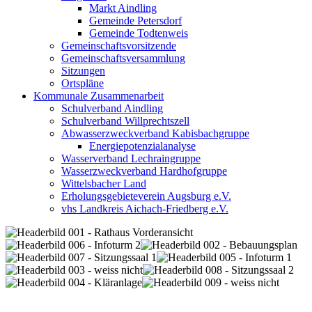
Markt Aindling
Gemeinde Petersdorf
Gemeinde Todtenweis
Gemeinschaftsvorsitzende
Gemeinschaftsversammlung
Sitzungen
Ortspläne
Kommunale Zusammenarbeit
Schulverband Aindling
Schulverband Willprechtszell
Abwasserzweckverband Kabisbachgruppe
Energiepotenzialanalyse
Wasserverband Lechraingruppe
Wasserzweckverband Hardhofgruppe
Wittelsbacher Land
Erholungsgebieteverein Augsburg e.V.
vhs Landkreis Aichach-Friedberg e.V.