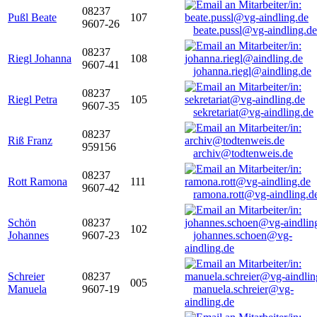
08237
Pußl Beate
107
9607-26
beate.pussl@vg-aindling.de
08237
Riegl Johanna
108
9607-41
johanna.riegl@aindling.de
08237
Riegl Petra
105
9607-35
sekretariat@vg-aindling.de
08237
Riß Franz
959156
archiv@todtenweis.de
08237
Rott Ramona
111
9607-42
ramona.rott@vg-aindling.d
Schön
08237
102
Johannes
9607-23
johannes.schoen@vg-
aindling.de
Schreier
08237
005
Manuela
9607-19
manuela.schreier@vg-
aindling.de