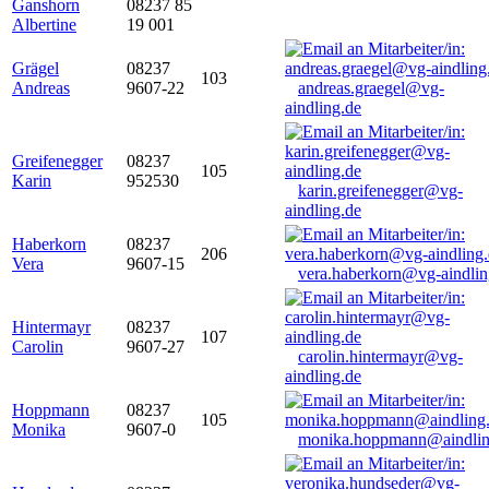
Ganshorn
08237 85
Albertine
19 001
Grägel
08237
103
Andreas
9607-22
andreas.graegel@vg-
aindling.de
Greifenegger
08237
105
Karin
952530
karin.greifenegger@vg-
aindling.de
Haberkorn
08237
206
Vera
9607-15
vera.haberkorn@vg-aindlin
Hintermayr
08237
107
Carolin
9607-27
carolin.hintermayr@vg-
aindling.de
Hoppmann
08237
105
Monika
9607-0
monika.hoppmann@aindlin