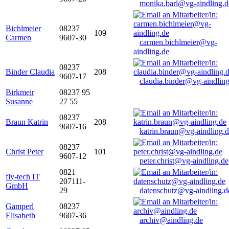
monika.barl@vg-aindling.d
Bichlmeier
08237
109
Carmen
9607-30
carmen.bichlmeier@vg-
aindling.de
08237
Binder Claudia
208
9607-17
claudia.binder@vg-aindling
Birkmeir
08237 95
Susanne
27 55
08237
Braun Katrin
208
9607-16
katrin.braun@vg-aindling.
08237
Christ Peter
101
9607-12
peter.christ@vg-aindling.de
0821
fly-tech IT
207111-
GmbH
29
datenschutz@vg-aindling.d
Gamperl
08237
Elisabeth
9607-36
archiv@aindling.de