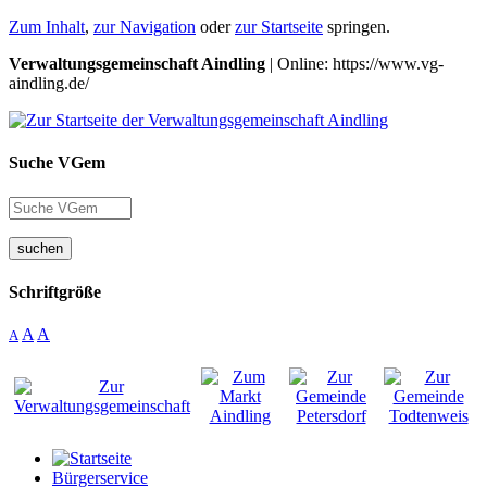
Zum Inhalt
,
zur Navigation
oder
zur Startseite
springen.
Verwaltungsgemeinschaft Aindling
| Online: https://www.vg-
aindling.de/
Suche VGem
suchen
Schriftgröße
A
A
A
Bürgerservice