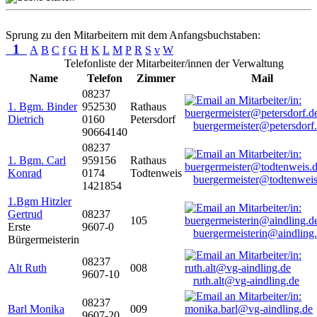
Sprung zu den Mitarbeitern mit dem Anfangsbuchstaben:
1
A
B
C
f
G
H
K
L
M
P
R
S
v
W
Telefonliste der Mitarbeiter/innen der Verwaltung
Name
Telefon
Zimmer
Mail
08237
1. Bgm. Binder
952530
Rathaus
Dietrich
0160
Petersdorf
buergermeister@petersdorf
90664140
08237
1. Bgm. Carl
959156
Rathaus
Konrad
0174
Todtenweis
buergermeister@todtenweis
1421854
1.Bgm Hitzler
Gertrud
08237
105
Erste
9607-0
buergermeisterin@aindling
Bürgermeisterin
08237
Alt Ruth
008
9607-10
ruth.alt@vg-aindling.de
08237
Barl Monika
009
9607-20