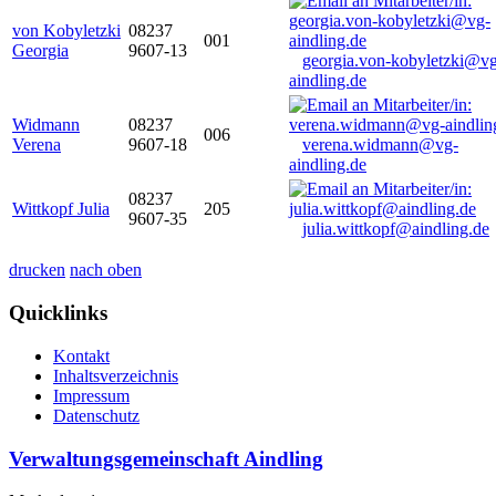
von Kobyletzki
08237
001
Georgia
9607-13
georgia.von-kobyletzki@vg
aindling.de
Widmann
08237
006
Verena
9607-18
verena.widmann@vg-
aindling.de
08237
Wittkopf Julia
205
9607-35
julia.wittkopf@aindling.de
drucken
nach oben
Quicklinks
Kontakt
Inhaltsverzeichnis
Impressum
Datenschutz
Verwaltungsgemeinschaft Aindling