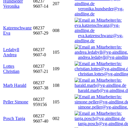
Hundseder
08237
207
Veronika
9607-14
veronika.hundseder@vg-
aindling.de
Katzenschwanz
08237
008
Eva
9607-29
eva.katzenschwanz@vg-
aindling.de
Ledabyll
08237
105
Andrea
9607-0
andrea.ledabyll@vg-aindli
Lottes
08237
109
Christian
9607-21
christian.lottes@vg-aindlin
08237
Marb Harald
108
9607-38
harald.marb@vg-aindling.d
08237
Peller Simone
105
959156
simone.peller@vg-aindling
08237
Posch Tanja
002
9607-40
tanja.posch@vg-aindling.d