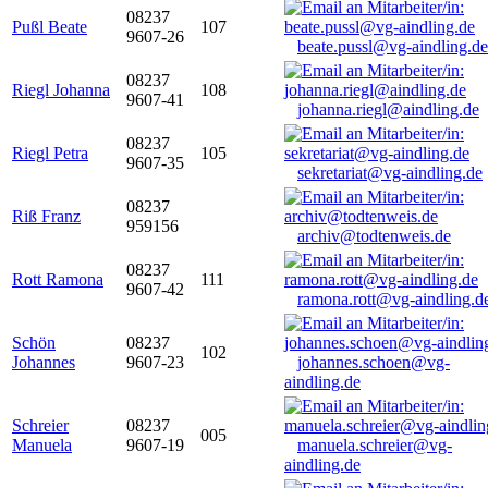
08237
Pußl Beate
107
9607-26
beate.pussl@vg-aindling.de
08237
Riegl Johanna
108
9607-41
johanna.riegl@aindling.de
08237
Riegl Petra
105
9607-35
sekretariat@vg-aindling.de
08237
Riß Franz
959156
archiv@todtenweis.de
08237
Rott Ramona
111
9607-42
ramona.rott@vg-aindling.d
Schön
08237
102
Johannes
9607-23
johannes.schoen@vg-
aindling.de
Schreier
08237
005
Manuela
9607-19
manuela.schreier@vg-
aindling.de