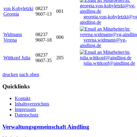
von Kobyletzki
08237
001
Georgia
9607-13
georgia.von-kobyletzki@vg
aindling.de
Widmann
08237
006
Verena
9607-18
verena.widmann@vg-
aindling.de
08237
Wittkopf Julia
205
9607-35
julia.wittkopf@aindling.de
drucken
nach oben
Quicklinks
Kontakt
Inhaltsverzeichnis
Impressum
Datenschutz
Verwaltungsgemeinschaft Aindling