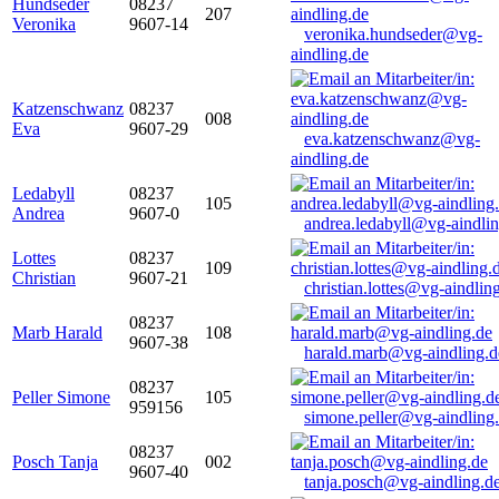
Hundseder
08237
207
Veronika
9607-14
veronika.hundseder@vg-
aindling.de
Katzenschwanz
08237
008
Eva
9607-29
eva.katzenschwanz@vg-
aindling.de
Ledabyll
08237
105
Andrea
9607-0
andrea.ledabyll@vg-aindli
Lottes
08237
109
Christian
9607-21
christian.lottes@vg-aindlin
08237
Marb Harald
108
9607-38
harald.marb@vg-aindling.d
08237
Peller Simone
105
959156
simone.peller@vg-aindling
08237
Posch Tanja
002
9607-40
tanja.posch@vg-aindling.d