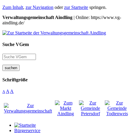
Zum Inhalt
,
zur Navigation
oder
zur Startseite
springen.
Verwaltungsgemeinschaft Aindling
| Online: https://www.vg-
aindling.de/
Suche VGem
suchen
Schriftgröße
A
A
A
Bürgerservice