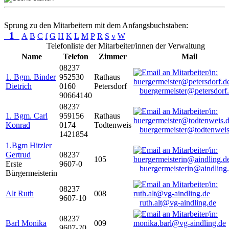
Sprung zu den Mitarbeitern mit dem Anfangsbuchstaben:
1
A
B
C
f
G
H
K
L
M
P
R
S
v
W
Telefonliste der Mitarbeiter/innen der Verwaltung
Name
Telefon
Zimmer
Mail
08237
1. Bgm. Binder
952530
Rathaus
Dietrich
0160
Petersdorf
buergermeister@petersdorf
90664140
08237
1. Bgm. Carl
959156
Rathaus
Konrad
0174
Todtenweis
buergermeister@todtenweis
1421854
1.Bgm Hitzler
Gertrud
08237
105
Erste
9607-0
buergermeisterin@aindling
Bürgermeisterin
08237
Alt Ruth
008
9607-10
ruth.alt@vg-aindling.de
08237
Barl Monika
009
9607-20