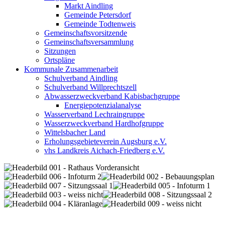
Markt Aindling
Gemeinde Petersdorf
Gemeinde Todtenweis
Gemeinschaftsvorsitzende
Gemeinschaftsversammlung
Sitzungen
Ortspläne
Kommunale Zusammenarbeit
Schulverband Aindling
Schulverband Willprechtszell
Abwasserzweckverband Kabisbachgruppe
Energiepotenzialanalyse
Wasserverband Lechraingruppe
Wasserzweckverband Hardhofgruppe
Wittelsbacher Land
Erholungsgebieteverein Augsburg e.V.
vhs Landkreis Aichach-Friedberg e.V.