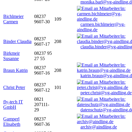
monika.barl@vg-aindling.d
Bichlmeier
08237
109
Carmen
9607-30
carmen.bichlmeier@vg-
aindling.de
08237
Binder Claudia
208
9607-17
claudia.binder@vg-aindling
Birkmeir
08237 95
Susanne
27 55
08237
Braun Katrin
208
9607-16
katrin.braun@vg-aindling.
08237
Christ Peter
101
9607-12
peter.christ@vg-aindling.de
0821
fly-tech IT
207111-
GmbH
29
datenschutz@vg-aindling.d
Gamperl
08237
Elisabeth
9607-36
archiv@aindling.de