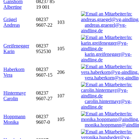
Ganshorn
08237 85
Albertine
19 001
Grägel
08237
103
Andreas
9607-22
andreas.graegel@vg-
aindling.de
Greifenegger
08237
105
Karin
952530
karin.greifenegger@vg-
aindling.de
Haberkorn
08237
206
Vera
9607-15
vera.haberkorn@vg-aindlin
Hintermayr
08237
107
Carolin
9607-27
carolin.hintermayr@vg-
aindling.de
Hoppmann
08237
105
Monika
9607-0
monika.hoppmann@aindlin